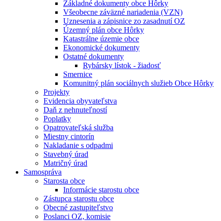
Základné dokumenty obce Hôrky
Všeobecne záväzné nariadenia (VZN)
Uznesenia a zápisnice zo zasadnutí OZ
Územný plán obce Hôrky
Katastrálne územie obce
Ekonomické dokumenty
Ostatné dokumenty
Rybársky lístok - žiadosť
Smernice
Komunitný plán sociálnych služieb Obce Hôrky
Projekty
Evidencia obyvateľstva
Daň z nehnuteľností
Poplatky
Opatrovateľská služba
Miestny cintorín
Nakladanie s odpadmi
Stavebný úrad
Matričný úrad
Samospráva
Starosta obce
Informácie starostu obce
Zástupca starostu obce
Obecné zastupiteľstvo
Poslanci OZ, komisie