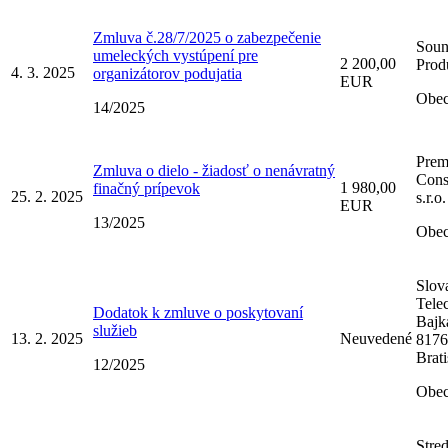
Zmluva č.28/7/2025 o zabezpečenie
Soun
umeleckých vystúpení pre
2 200,00
Produ
4. 3. 2025
organizátorov podujatia
EUR
Obec
14/2025
Prem
Zmluva o dielo - žiadosť o nenávratný
Cons
1 980,00
finačný prípevok
25. 2. 2025
s.r.o.
EUR
13/2025
Obec
Slov
Tele
Dodatok k zmluve o poskytovaní
Bajk
služieb
13. 2. 2025
Neuvedené
8176
Brati
12/2025
Obec
Stre