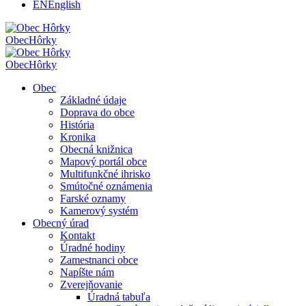
EN
English
Obec
Hôrky
Obec
Hôrky
Obec
Základné údaje
Doprava do obce
História
Kronika
Obecná knižnica
Mapový portál obce
Multifunkčné ihrisko
Smútočné oznámenia
Farské oznamy
Kamerový systém
Obecný úrad
Kontakt
Úradné hodiny
Zamestnanci obce
Napíšte nám
Zverejňovanie
Úradná tabuľa