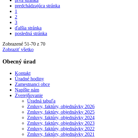
prvá stránka
predchádzajúca stránka
1
2
3
ďalšia stránka
posledná stránka
Zobrazené
51
-
70
z 70
Zobraziť všetko
Obecný úrad
Kontakt
Úradné hodiny
Zamestnanci obce
Napíšte nám
Zverejňovanie
Úradná tabuľa
Zmluvy, faktúry, objednávky 2026
Zmluvy, faktúry, objednávky 2025
Zmluvy, faktúry, objednávky 2024
Zmluvy, faktúry, objednávky 2023
Zmluvy, faktúry, objednávky 2022
Zmluvy, faktúry, objednávky 2021