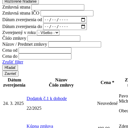
Rozšírené hľadanie
Zmluvná strana
Zmluvná strana IČO
Dátum zverejnenia od
Dátum zverejnenia do
Zverejnený v roku
Číslo zmluvy
Názov / Predmet zmluvy
Cena od
Cena do
Zrušiť filter
Zavrieť
Dátum
Názov
Z
Cena *
zverejnenia
Číslo zmluvy
Pavo
Dodatok č.1 k dohode
Mich
24. 3. 2025
Neuvedené
22/2025
Obec
Kúpna zmluva
Zden