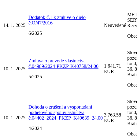
ME
Dodatok č.1 k zmluve o dielo
SER
č.O/47/2016
14. 1. 2025
Neuvedené
Recyc
6/2025
Obec
Slov
poz
Zmluva o prevode vlastníctva
fond
1 641,71
č.04989/2024-PKZP-K40758/24.00
10. 1. 2025
36, 
EUR
Brati
5/2025
Obec
Slov
Dohoda o zrušení a vysporiadaní
poz
podielového spoluvlastníctva
fond
3 763,58
10. 1. 2025
č.04402_2024_PKZP_K40639_24.00
36, 
EUR
Brati
4/2024
Obec