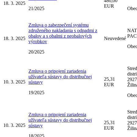
480,00
18. 3. 2025
EUR
21/2025
Obec
Zmluva o zabezpečení systému
združeného nakladania s odpadmi z
NAT
obalov a s obalmi z neobalových
PACK
18. 3. 2025
Neuvedené
výrobkov
Obec
20/2025
Stre
Zmluva o pripojení zariadenia
distr
užívateľa sústavy do distribučnej
25,31
2927
10. 3. 2025
sústavy
EUR
Žilin
19/2025
Obec
Stre
Zmluva o pripojení zariadenia
distr
užívateľa sústavy do distribučnej
25,31
2927
10. 3. 2025
sústavy
EUR
Žilin
18/2025