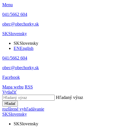
Menu
041/5662 604
obec@obechorky.sk
SK
Slovensky
SK
Slovensky
EN
English
041/5662 604
obec@obechorky.sk
Facebook
Mapa webu
RSS
Vytlačiť
Hľadaný výraz
Hľadať
rozšírené vyhľadávanie
SK
Slovensky
SK
Slovensky