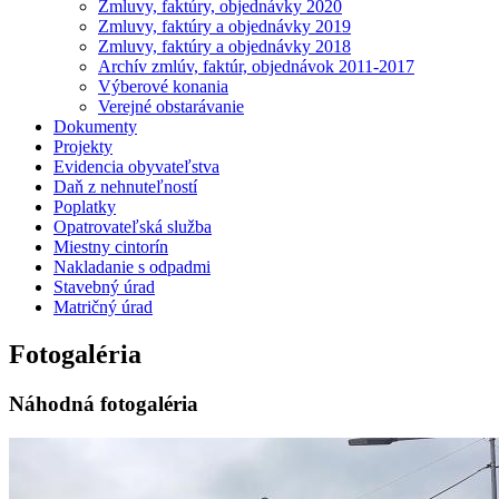
Zmluvy, faktúry, objednávky 2020
Zmluvy, faktúry a objednávky 2019
Zmluvy, faktúry a objednávky 2018
Archív zmlúv, faktúr, objednávok 2011-2017
Výberové konania
Verejné obstarávanie
Dokumenty
Projekty
Evidencia obyvateľstva
Daň z nehnuteľností
Poplatky
Opatrovateľská služba
Miestny cintorín
Nakladanie s odpadmi
Stavebný úrad
Matričný úrad
Fotogaléria
Náhodná fotogaléria