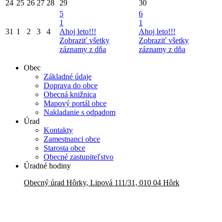
24
25
26
27
28
29
30
5
6
1
1
31
1
2
3
4
Ahoj leto!!!
Ahoj leto!!!
Zobraziť všetky
Zobraziť všetky
záznamy z dňa
záznamy z dňa
Obec
Základné údaje
Doprava do obce
Obecná knižnica
Mapový portál obce
Nakladanie s odpadom
Úrad
Kontakty
Zamestnanci obce
Starosta obce
Obecné zastupiteľstvo
Úradné hodiny
Obecný úrad
Hôrky
,
Lipová 111/31, 010 04 Hôrk