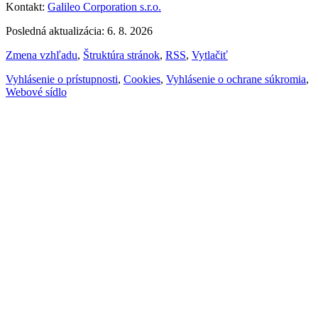
Kontakt:
Galileo Corporation s.r.o.
Posledná aktualizácia: 6. 8. 2026
Zmena vzhľadu
,
Štruktúra stránok
,
RSS
,
Vytlačiť
Vyhlásenie o prístupnosti
,
Cookies
,
Vyhlásenie o ochrane súkromia
,
Webové sídlo