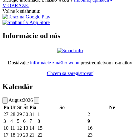
V OBRAZE.
Voľne k stiahnutiu:
Informácie od nás
Dostávajte
informácie z nášho webu
prostredníctvom e-mailov
Chcem sa zaregistrovať
Kalendár
August
2026
Po
Ut
St
Št
Pia
So
Ne
27
28
29
30
31
1
2
3
4
5
6
7
8
9
10
11
12
13
14
15
16
17
18
19
20
21
22
23