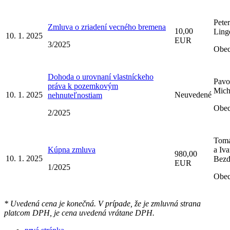
Pete
Zmluva o zriadení vecného bremena
10,00
Ling
10. 1. 2025
EUR
3/2025
Obec
Dohoda o urovnaní vlastníckeho
Pavo
práva k pozemkovým
Mich
10. 1. 2025
Neuvedené
nehnuteľnostiam
Obec
2/2025
Tomá
Kúpna zmluva
a Iv
980,00
10. 1. 2025
Bezd
EUR
1/2025
Obec
* Uvedená cena je konečná. V prípade, že je zmluvná strana
platcom DPH, je cena uvedená vrátane DPH.