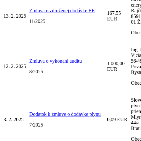
energ
Zmluva o združenej dodávke EE
Rajč
167,55
13. 2. 2025
8591
EUR
11/2025
01 Ži
Obec
Ing.
Vicia
Zmluva o vykonaní auditu
56/4
1 000,00
12. 2. 2025
Pova
EUR
8/2025
Byst
Obec
Slov
plyn
priem
Dodatok k zmluve o dodávke plynu
Mlyn
3. 2. 2025
0,09 EUR
44/a
7/2025
Brati
Obec