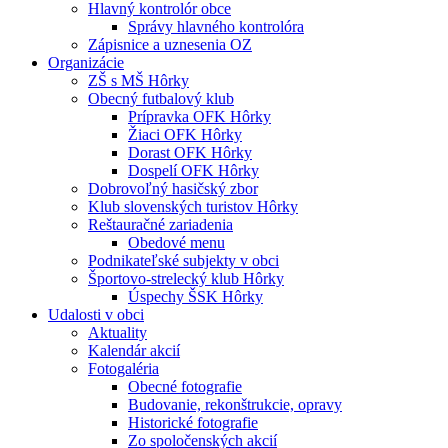
Hlavný kontrolór obce
Správy hlavného kontrolóra
Zápisnice a uznesenia OZ
Organizácie
ZŠ s MŠ Hôrky
Obecný futbalový klub
Prípravka OFK Hôrky
Žiaci OFK Hôrky
Dorast OFK Hôrky
Dospelí OFK Hôrky
Dobrovoľný hasičský zbor
Klub slovenských turistov Hôrky
Reštauračné zariadenia
Obedové menu
Podnikateľské subjekty v obci
Športovo-strelecký klub Hôrky
Úspechy ŠSK Hôrky
Udalosti v obci
Aktuality
Kalendár akcií
Fotogaléria
Obecné fotografie
Budovanie, rekonštrukcie, opravy
Historické fotografie
Zo spoločenských akcií