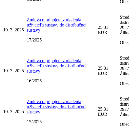
Obec
Stre
Zmluva o pripojení zariadenia
distr
užívateľa sústavy do distribučnej
25,31
2927
10. 3. 2025
sústavy
EUR
Žilin
17/2025
Obec
Stre
Zmluva o pripojení zariadenia
distr
užívateľa sústavy do distribučnej
25,31
2927
10. 3. 2025
sústavy
EUR
Žilin
16/2025
Obec
Stre
Zmluva o pripojení zariadenia
distr
užívateľa sústavy do distribučnej
25,31
2927
10. 3. 2025
sústavy
EUR
Žilin
15/2025
Obec