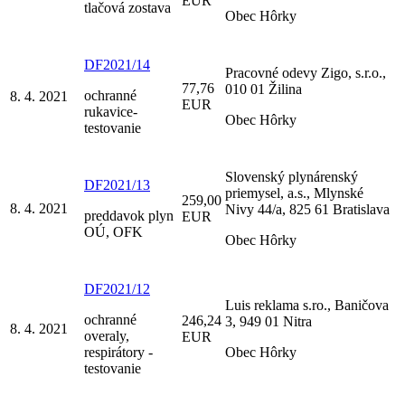
EUR
tlačová zostava
Obec Hôrky
DF2021/14
Pracovné odevy Zigo, s.r.o.,
77,76
010 01 Žilina
ochranné
8. 4. 2021
EUR
rukavice-
Obec Hôrky
testovanie
Slovenský plynárenský
DF2021/13
priemysel, a.s., Mlynské
259,00
8. 4. 2021
Nivy 44/a, 825 61 Bratislava
preddavok plyn
EUR
OÚ, OFK
Obec Hôrky
DF2021/12
Luis reklama s.ro., Baničova
ochranné
246,24
3, 949 01 Nitra
8. 4. 2021
overaly,
EUR
respirátory -
Obec Hôrky
testovanie