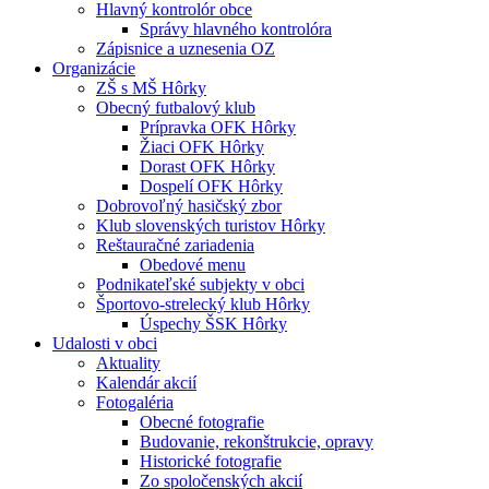
Hlavný kontrolór obce
Správy hlavného kontrolóra
Zápisnice a uznesenia OZ
Organizácie
ZŠ s MŠ Hôrky
Obecný futbalový klub
Prípravka OFK Hôrky
Žiaci OFK Hôrky
Dorast OFK Hôrky
Dospelí OFK Hôrky
Dobrovoľný hasičský zbor
Klub slovenských turistov Hôrky
Reštauračné zariadenia
Obedové menu
Podnikateľské subjekty v obci
Športovo-strelecký klub Hôrky
Úspechy ŠSK Hôrky
Udalosti v obci
Aktuality
Kalendár akcií
Fotogaléria
Obecné fotografie
Budovanie, rekonštrukcie, opravy
Historické fotografie
Zo spoločenských akcií