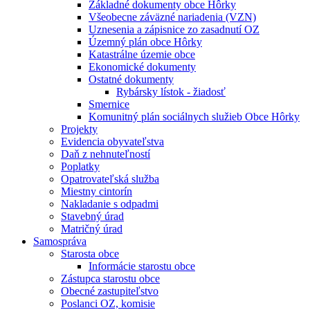
Základné dokumenty obce Hôrky
Všeobecne záväzné nariadenia (VZN)
Uznesenia a zápisnice zo zasadnutí OZ
Územný plán obce Hôrky
Katastrálne územie obce
Ekonomické dokumenty
Ostatné dokumenty
Rybársky lístok - žiadosť
Smernice
Komunitný plán sociálnych služieb Obce Hôrky
Projekty
Evidencia obyvateľstva
Daň z nehnuteľností
Poplatky
Opatrovateľská služba
Miestny cintorín
Nakladanie s odpadmi
Stavebný úrad
Matričný úrad
Samospráva
Starosta obce
Informácie starostu obce
Zástupca starostu obce
Obecné zastupiteľstvo
Poslanci OZ, komisie