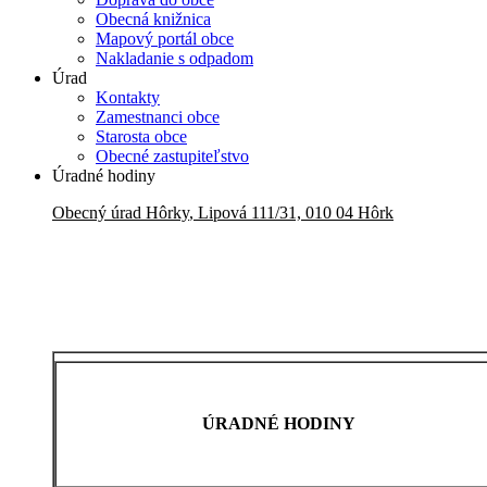
Obecná knižnica
Mapový portál obce
Nakladanie s odpadom
Úrad
Kontakty
Zamestnanci obce
Starosta obce
Obecné zastupiteľstvo
Úradné hodiny
Obecný úrad
Hôrky
,
Lipová 111/31, 010 04 Hôrk
ÚRADNÉ HODINY