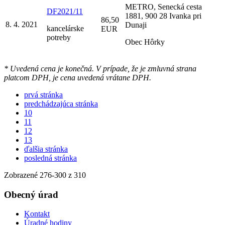
METRO, Senecká cesta
DF2021/11
1881, 900 28 Ivanka pri
86,50
8. 4. 2021
Dunaji
kancelárske
EUR
potreby
Obec Hôrky
* Uvedená cena je konečná. V prípade, že je zmluvná strana
platcom DPH, je cena uvedená vrátane DPH.
prvá stránka
predchádzajúca stránka
10
11
12
13
ďalšia stránka
posledná stránka
Zobrazené
276
-
300
z 310
Obecný úrad
Kontakt
Úradné hodiny