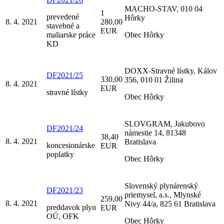
MACHO-STAV, 010 04
1
prevedené
Hôrky
8. 4. 2021
280,00
stavebné a
EUR
maliarske práce
Obec Hôrky
KD
DOXX-Stravné lístky, Kálov
DF2021/25
330,00
356, 010 01 Žilina
8. 4. 2021
EUR
stravné lístky
Obec Hôrky
SLOVGRAM, Jakubovo
DF2021/24
námestie 14, 81348
38,40
8. 4. 2021
Bratislava
koncesionárske
EUR
poplatky
Obec Hôrky
Slovenský plynárenský
DF2021/23
priemysel, a.s., Mlynské
259,00
8. 4. 2021
Nivy 44/a, 825 61 Bratislava
preddavok plyn
EUR
OÚ, OFK
Obec Hôrky