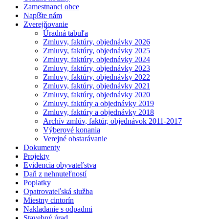
Zamestnanci obce
Napíšte nám
Zverejňovanie
Úradná tabuľa
Zmluvy, faktúry, objednávky 2026
Zmluvy, faktúry, objednávky 2025
Zmluvy, faktúry, objednávky 2024
Zmluvy, faktúry, objednávky 2023
Zmluvy, faktúry, objednávky 2022
Zmluvy, faktúry, objednávky 2021
Zmluvy, faktúry, objednávky 2020
Zmluvy, faktúry a objednávky 2019
Zmluvy, faktúry a objednávky 2018
Archív zmlúv, faktúr, objednávok 2011-2017
Výberové konania
Verejné obstarávanie
Dokumenty
Projekty
Evidencia obyvateľstva
Daň z nehnuteľností
Poplatky
Opatrovateľská služba
Miestny cintorín
Nakladanie s odpadmi
Stavebný úrad