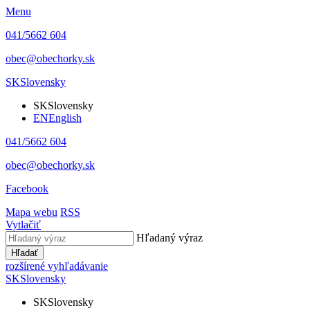
Menu
041/5662 604
obec@obechorky.sk
SK
Slovensky
SK
Slovensky
EN
English
041/5662 604
obec@obechorky.sk
Facebook
Mapa webu
RSS
Vytlačiť
Hľadaný výraz
Hľadať
rozšírené vyhľadávanie
SK
Slovensky
SK
Slovensky