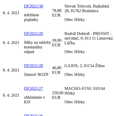
DF2021/30
Slovak Telecom, Bajkalská
78,88
28, 81762 Bratislava
8. 4. 2021
telefónne
EUR
poplatky
Obec Hôrky
DF2021/29
Rudolf Dobroň - PRESSIT -
sieťotlač, 9, 013 11 Lietavská
39,00
štítky na nádoby
8. 4. 2021
Lúčka
EUR
komunálny
odpad
Obec Hôrky
DF2021/28
GAJOS, 2, 01154 Žilina
46,80
8. 4. 2021
EUR
činnosť BOZP
Obec Hôrky
DF2021/27
MACHO-STAV, 010 04
250,00
Hôrky
8. 4. 2021
obkladanie v
EUR
KD
Obec Hôrky
DF2021/26