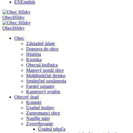
EN
English
Obec
Hôrky
Obec
Hôrky
Obec
Základné údaje
Doprava do obce
História
Kronika
Obecná knižnica
Mapový portál obce
Multifunkčné ihrisko
Smútočné oznámenia
Farské oznamy
Kamerový systém
Obecný úrad
Kontakt
Úradné hodiny
Zamestnanci obce
Napíšte nám
Zverejňovanie
Úradná tabuľa