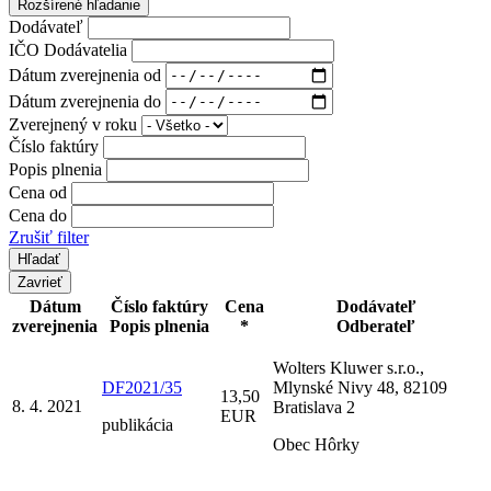
Rozšírené hľadanie
Dodávateľ
IČO Dodávatelia
Dátum zverejnenia od
Dátum zverejnenia do
Zverejnený v roku
Číslo faktúry
Popis plnenia
Cena od
Cena do
Zrušiť filter
Zavrieť
Dátum
Číslo faktúry
Cena
Dodávateľ
zverejnenia
Popis plnenia
*
Odberateľ
Wolters Kluwer s.r.o.,
DF2021/35
Mlynské Nivy 48, 82109
13,50
8. 4. 2021
Bratislava 2
EUR
publikácia
Obec Hôrky