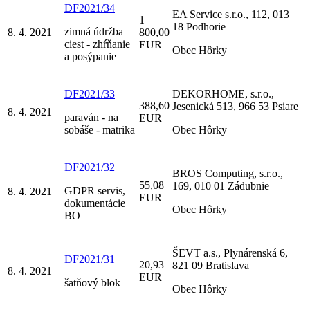
DF2021/34
EA Service s.r.o., 112, 013
1
18 Podhorie
zimná údržba
8. 4. 2021
800,00
ciest - zhŕňanie
EUR
Obec Hôrky
a posýpanie
DF2021/33
DEKORHOME, s.r.o.,
388,60
Jesenická 513, 966 53 Psiare
8. 4. 2021
paraván - na
EUR
sobáše - matrika
Obec Hôrky
DF2021/32
BROS Computing, s.r.o.,
55,08
169, 010 01 Zádubnie
GDPR servis,
8. 4. 2021
EUR
dokumentácie
Obec Hôrky
BO
ŠEVT a.s., Plynárenská 6,
DF2021/31
20,93
821 09 Bratislava
8. 4. 2021
EUR
šatňový blok
Obec Hôrky