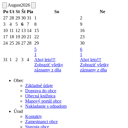
August
2026
Po
Ut
St
Št
Pia
So
Ne
27
28
29
30
31
1
2
3
4
5
6
7
8
9
10
11
12
13
14
15
16
17
18
19
20
21
22
23
24
25
26
27
28
29
30
5
6
1
1
31
1
2
3
4
Ahoj leto!!!
Ahoj leto!!!
Zobraziť všetky
Zobraziť všetky
záznamy z dňa
záznamy z dňa
Obec
Základné údaje
Doprava do obce
Obecná knižnica
Mapový portál obce
Nakladanie s odpadom
Úrad
Kontakty
Zamestnanci obce
Starosta obce