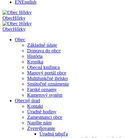
EN
English
Obec
Hôrky
Obec
Hôrky
Obec
Základné údaje
Doprava do obce
História
Kronika
Obecná knižnica
Mapový portál obce
Multifunkčné ihrisko
Smútočné oznámenia
Farské oznamy
Kamerový systém
Obecný úrad
Kontakt
Úradné hodiny
Zamestnanci obce
Napíšte nám
Zverejňovanie
Úradná tabuľa