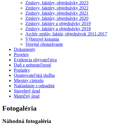
Zmluvy, faktúry, objednávky 2023
Zmluvy, faktúry, objednávky 2022
Zmluvy, faktúry, objednávky 2021
Zmluvy, faktúry, objednávky 2020
Zmluvy, faktúry a objednávky 2019
Zmluvy, faktúry a objednávky 2018
Archív zmlúv, faktúr, objednávok 2011-2017
Výberové konania
Verejné obstarávanie
Dokumenty
Projekty
Evidencia obyvateľstva
Daň z nehnuteľností
Poplatky
Opatrovateľská služba
Miestny cintorín
Nakladanie s odpadmi
Stavebný úrad
Matričný úrad
Fotogaléria
Náhodná fotogaléria