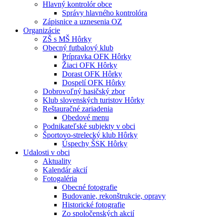
Hlavný kontrolór obce
Správy hlavného kontrolóra
Zápisnice a uznesenia OZ
Organizácie
ZŠ s MŠ Hôrky
Obecný futbalový klub
Prípravka OFK Hôrky
Žiaci OFK Hôrky
Dorast OFK Hôrky
Dospelí OFK Hôrky
Dobrovoľný hasičský zbor
Klub slovenských turistov Hôrky
Reštauračné zariadenia
Obedové menu
Podnikateľské subjekty v obci
Športovo-strelecký klub Hôrky
Úspechy ŠSK Hôrky
Udalosti v obci
Aktuality
Kalendár akcií
Fotogaléria
Obecné fotografie
Budovanie, rekonštrukcie, opravy
Historické fotografie
Zo spoločenských akcií