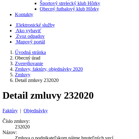
Športový strelecký klub Hôrky
Obecný futbalový klub Hôrky
Kontakty
Elektronické služby
Ako vybaviť
Zvoz odpadov
Mapový portál
Úvodná stránka
Obecný úrad
Zverejňovanie
Zmluvy, faktúry, objednávky 2020
Zmluvy
Detail zmluvy 232020
Detail zmluvy 232020
Faktúry
|
Objednávky
Číslo zmluvy:
232020
Názov:
Zmluva o podnikateľskom nájme hnuteľných vecí