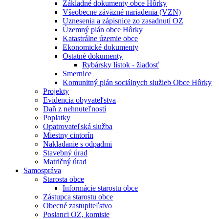
Základné dokumenty obce Hôrky
Všeobecne záväzné nariadenia (VZN)
Uznesenia a zápisnice zo zasadnutí OZ
Územný plán obce Hôrky
Katastrálne územie obce
Ekonomické dokumenty
Ostatné dokumenty
Rybársky lístok - žiadosť
Smernice
Komunitný plán sociálnych služieb Obce Hôrky
Projekty
Evidencia obyvateľstva
Daň z nehnuteľností
Poplatky
Opatrovateľská služba
Miestny cintorín
Nakladanie s odpadmi
Stavebný úrad
Matričný úrad
Samospráva
Starosta obce
Informácie starostu obce
Zástupca starostu obce
Obecné zastupiteľstvo
Poslanci OZ, komisie