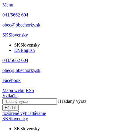
Menu
041/5662 604
obec@obechorky.sk
SK
Slovensky
SK
Slovensky
EN
English
041/5662 604
obec@obechorky.sk
Facebook
Mapa webu
RSS
Vytlačiť
Hľadaný výraz
Hľadať
rozšírené vyhľadávanie
SK
Slovensky
SK
Slovensky