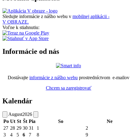
Sledujte informácie z nášho webu v
mobilnej aplikácii -
V OBRAZE.
Voľne k stiahnutiu:
Informácie od nás
Dostávajte
informácie z nášho webu
prostredníctvom e-mailov
Chcem sa zaregistrovať
Kalendár
August
2026
Po
Ut
St
Št
Pia
So
Ne
27
28
29
30
31
1
2
3
4
5
6
7
8
9