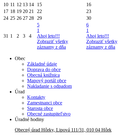
10
11
12
13
14
15
16
17
18
19
20
21
22
23
24
25
26
27
28
29
30
5
6
1
1
31
1
2
3
4
Ahoj leto!!!
Ahoj leto!!!
Zobraziť všetky
Zobraziť všetky
záznamy z dňa
záznamy z dňa
Obec
Základné údaje
Doprava do obce
Obecná knižnica
Mapový portál obce
Nakladanie s odpadom
Úrad
Kontakty
Zamestnanci obce
Starosta obce
Obecné zastupiteľstvo
Úradné hodiny
Obecný úrad
Hôrky
,
Lipová 111/31, 010 04 Hôrk