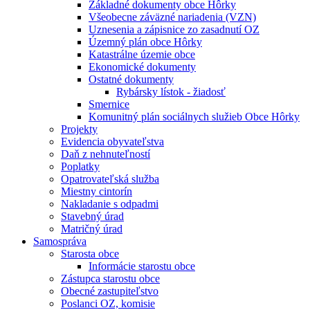
Základné dokumenty obce Hôrky
Všeobecne záväzné nariadenia (VZN)
Uznesenia a zápisnice zo zasadnutí OZ
Územný plán obce Hôrky
Katastrálne územie obce
Ekonomické dokumenty
Ostatné dokumenty
Rybársky lístok - žiadosť
Smernice
Komunitný plán sociálnych služieb Obce Hôrky
Projekty
Evidencia obyvateľstva
Daň z nehnuteľností
Poplatky
Opatrovateľská služba
Miestny cintorín
Nakladanie s odpadmi
Stavebný úrad
Matričný úrad
Samospráva
Starosta obce
Informácie starostu obce
Zástupca starostu obce
Obecné zastupiteľstvo
Poslanci OZ, komisie