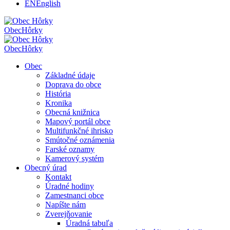
EN
English
Obec
Hôrky
Obec
Hôrky
Obec
Základné údaje
Doprava do obce
História
Kronika
Obecná knižnica
Mapový portál obce
Multifunkčné ihrisko
Smútočné oznámenia
Farské oznamy
Kamerový systém
Obecný úrad
Kontakt
Úradné hodiny
Zamestnanci obce
Napíšte nám
Zverejňovanie
Úradná tabuľa