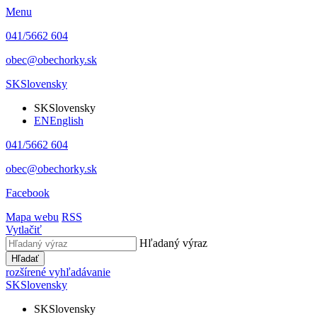
Menu
041/5662 604
obec@obechorky.sk
SK
Slovensky
SK
Slovensky
EN
English
041/5662 604
obec@obechorky.sk
Facebook
Mapa webu
RSS
Vytlačiť
Hľadaný výraz
Hľadať
rozšírené vyhľadávanie
SK
Slovensky
SK
Slovensky