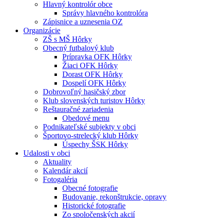
Hlavný kontrolór obce
Správy hlavného kontrolóra
Zápisnice a uznesenia OZ
Organizácie
ZŠ s MŠ Hôrky
Obecný futbalový klub
Prípravka OFK Hôrky
Žiaci OFK Hôrky
Dorast OFK Hôrky
Dospelí OFK Hôrky
Dobrovoľný hasičský zbor
Klub slovenských turistov Hôrky
Reštauračné zariadenia
Obedové menu
Podnikateľské subjekty v obci
Športovo-strelecký klub Hôrky
Úspechy ŠSK Hôrky
Udalosti v obci
Aktuality
Kalendár akcií
Fotogaléria
Obecné fotografie
Budovanie, rekonštrukcie, opravy
Historické fotografie
Zo spoločenských akcií