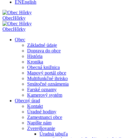
EN
English
Obec
Hôrky
Obec
Hôrky
Obec
Základné údaje
Doprava do obce
História
Kronika
Obecná knižnica
Mapový portál obce
Multifunkčné ihrisko
Smútočné oznámenia
Farské oznamy
Kamerový systém
Obecný úrad
Kontakt
Úradné hodiny
Zamestnanci obce
Napíšte nám
Zverejňovanie
Úradná tabuľa