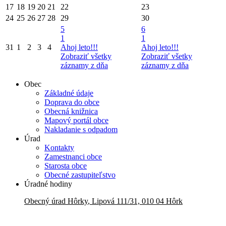
17
18
19
20
21
22
23
24
25
26
27
28
29
30
5
6
1
1
31
1
2
3
4
Ahoj leto!!!
Ahoj leto!!!
Zobraziť všetky
Zobraziť všetky
záznamy z dňa
záznamy z dňa
Obec
Základné údaje
Doprava do obce
Obecná knižnica
Mapový portál obce
Nakladanie s odpadom
Úrad
Kontakty
Zamestnanci obce
Starosta obce
Obecné zastupiteľstvo
Úradné hodiny
Obecný úrad
Hôrky
,
Lipová 111/31, 010 04 Hôrk