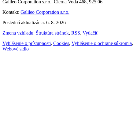
Galileo Corporation s.r.o., Čierna Voda 468, 925 06
Kontakt:
Galileo Corporation s.r.o.
Posledná aktualizácia: 6. 8. 2026
Zmena vzhľadu
,
Štruktúra stránok
,
RSS
,
Vytlačiť
Vyhlásenie o prístupnosti
,
Cookies
,
Vyhlásenie o ochrane súkromia
,
Webové sídlo