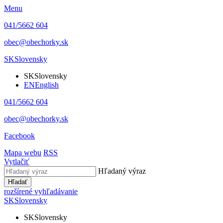
Menu
041/5662 604
obec@obechorky.sk
SK
Slovensky
SK
Slovensky
EN
English
041/5662 604
obec@obechorky.sk
Facebook
Mapa webu
RSS
Vytlačiť
Hľadaný výraz
Hľadať
rozšírené vyhľadávanie
SK
Slovensky
SK
Slovensky