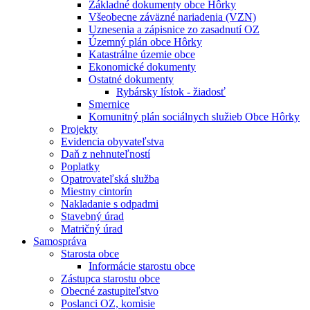
Základné dokumenty obce Hôrky
Všeobecne záväzné nariadenia (VZN)
Uznesenia a zápisnice zo zasadnutí OZ
Územný plán obce Hôrky
Katastrálne územie obce
Ekonomické dokumenty
Ostatné dokumenty
Rybársky lístok - žiadosť
Smernice
Komunitný plán sociálnych služieb Obce Hôrky
Projekty
Evidencia obyvateľstva
Daň z nehnuteľností
Poplatky
Opatrovateľská služba
Miestny cintorín
Nakladanie s odpadmi
Stavebný úrad
Matričný úrad
Samospráva
Starosta obce
Informácie starostu obce
Zástupca starostu obce
Obecné zastupiteľstvo
Poslanci OZ, komisie