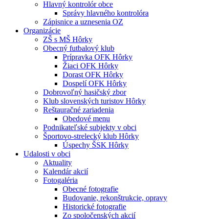
Hlavný kontrolór obce
Správy hlavného kontrolóra
Zápisnice a uznesenia OZ
Organizácie
ZŠ s MŠ Hôrky
Obecný futbalový klub
Prípravka OFK Hôrky
Žiaci OFK Hôrky
Dorast OFK Hôrky
Dospelí OFK Hôrky
Dobrovoľný hasičský zbor
Klub slovenských turistov Hôrky
Reštauračné zariadenia
Obedové menu
Podnikateľské subjekty v obci
Športovo-strelecký klub Hôrky
Úspechy ŠSK Hôrky
Udalosti v obci
Aktuality
Kalendár akcií
Fotogaléria
Obecné fotografie
Budovanie, rekonštrukcie, opravy
Historické fotografie
Zo spoločenských akcií