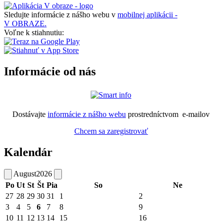
Sledujte informácie z nášho webu v
mobilnej aplikácii -
V OBRAZE.
Voľne k stiahnutiu:
Informácie od nás
Dostávajte
informácie z nášho webu
prostredníctvom e-mailov
Chcem sa zaregistrovať
Kalendár
August
2026
Po
Ut
St
Št
Pia
So
Ne
27
28
29
30
31
1
2
3
4
5
6
7
8
9
10
11
12
13
14
15
16