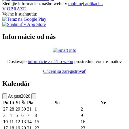
Sledujte informácie z nášho webu v
mobilnej aplikácii -
V OBRAZE.
Voľne k stiahnutiu:
Informácie od nás
Dostávajte
informácie z nášho webu
prostredníctvom e-mailov
Chcem sa zaregistrovať
Kalendár
August
2026
Po
Ut
St
Št
Pia
So
Ne
27
28
29
30
31
1
2
3
4
5
6
7
8
9
10
11
12
13
14
15
16
17
18
19
20
21
22
23