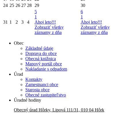
24
25
26
27
28
29
30
5
6
1
1
31
1
2
3
4
Ahoj leto!!!
Ahoj leto!!!
Zobraziť všetky
Zobraziť všetky
záznamy z dňa
záznamy z dňa
Obec
Základné údaje
Doprava do obce
Obecná knižnica
Mapový portál obce
Nakladanie s odpadom
Úrad
Kontakty
Zamestnanci obce
Starosta obce
Obecné zastupiteľstvo
Úradné hodiny
Obecný úrad
Hôrky
,
Lipová 111/31, 010 04 Hôrk