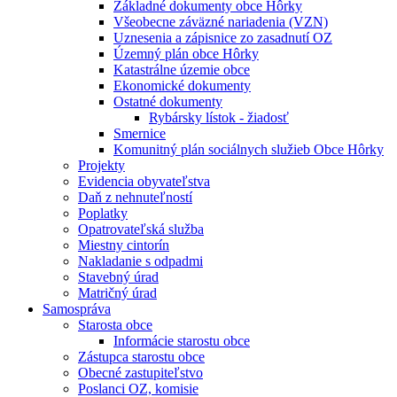
Základné dokumenty obce Hôrky
Všeobecne záväzné nariadenia (VZN)
Uznesenia a zápisnice zo zasadnutí OZ
Územný plán obce Hôrky
Katastrálne územie obce
Ekonomické dokumenty
Ostatné dokumenty
Rybársky lístok - žiadosť
Smernice
Komunitný plán sociálnych služieb Obce Hôrky
Projekty
Evidencia obyvateľstva
Daň z nehnuteľností
Poplatky
Opatrovateľská služba
Miestny cintorín
Nakladanie s odpadmi
Stavebný úrad
Matričný úrad
Samospráva
Starosta obce
Informácie starostu obce
Zástupca starostu obce
Obecné zastupiteľstvo
Poslanci OZ, komisie