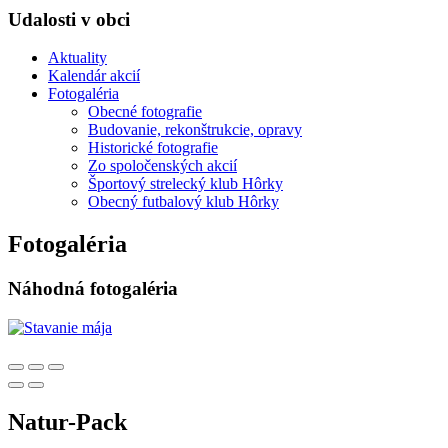
Udalosti v obci
Aktuality
Kalendár akcií
Fotogaléria
Obecné fotografie
Budovanie, rekonštrukcie, opravy
Historické fotografie
Zo spoločenských akcií
Športový strelecký klub Hôrky
Obecný futbalový klub Hôrky
Fotogaléria
Náhodná fotogaléria
Natur-Pack