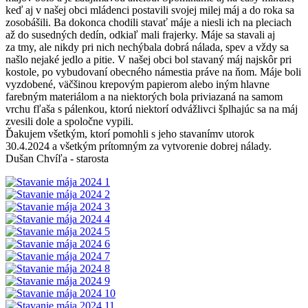
keď aj v našej obci mládenci postavili svojej milej máj a do roka sa
zosobášili. Ba dokonca chodili stavať máje a niesli ich na pleciach
až do susedných dedín, odkiaľ mali frajerky. Máje sa stavali aj
za tmy, ale nikdy pri nich nechýbala dobrá nálada, spev a vždy sa
našlo nejaké jedlo a pitie. V našej obci bol stavaný máj najskôr pri
kostole, po vybudovaní obecného námestia práve na ňom. Máje boli
vyzdobené, väčšinou krepovým papierom alebo iným hlavne
farebným materiálom a na niektorých bola priviazaná na samom
vrchu fľaša s pálenkou, ktorú niektorí odvážlivci šplhajúc sa na máj
zvesili dole a spoločne vypili.
Ďakujem všetkým, ktorí pomohli s jeho stavanímv utorok
30.4.2024 a všetkým prítomným za vytvorenie dobrej nálady.
Dušan Chvíľa - starosta