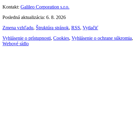
Kontakt:
Galileo Corporation s.r.o.
Posledná aktualizácia: 6. 8. 2026
Zmena vzhľadu
,
Štruktúra stránok
,
RSS
,
Vytlačiť
Vyhlásenie o prístupnosti
,
Cookies
,
Vyhlásenie o ochrane súkromia
,
Webové sídlo