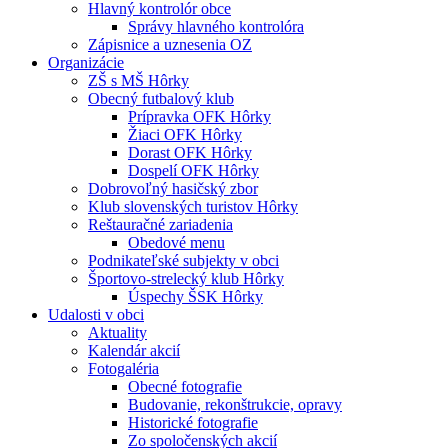
Hlavný kontrolór obce
Správy hlavného kontrolóra
Zápisnice a uznesenia OZ
Organizácie
ZŠ s MŠ Hôrky
Obecný futbalový klub
Prípravka OFK Hôrky
Žiaci OFK Hôrky
Dorast OFK Hôrky
Dospelí OFK Hôrky
Dobrovoľný hasičský zbor
Klub slovenských turistov Hôrky
Reštauračné zariadenia
Obedové menu
Podnikateľské subjekty v obci
Športovo-strelecký klub Hôrky
Úspechy ŠSK Hôrky
Udalosti v obci
Aktuality
Kalendár akcií
Fotogaléria
Obecné fotografie
Budovanie, rekonštrukcie, opravy
Historické fotografie
Zo spoločenských akcií