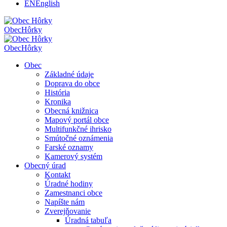
EN
English
Obec
Hôrky
Obec
Hôrky
Obec
Základné údaje
Doprava do obce
História
Kronika
Obecná knižnica
Mapový portál obce
Multifunkčné ihrisko
Smútočné oznámenia
Farské oznamy
Kamerový systém
Obecný úrad
Kontakt
Úradné hodiny
Zamestnanci obce
Napíšte nám
Zverejňovanie
Úradná tabuľa