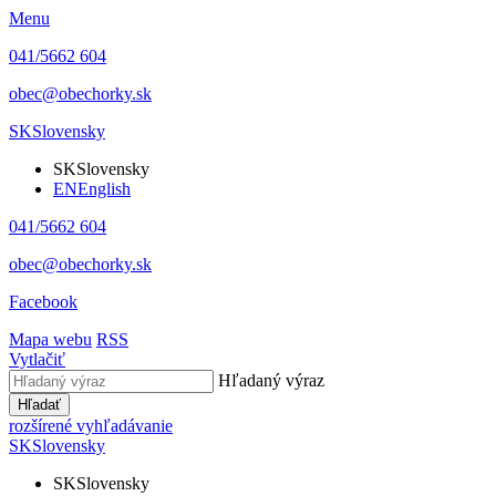
Menu
041/5662 604
obec@obechorky.sk
SK
Slovensky
SK
Slovensky
EN
English
041/5662 604
obec@obechorky.sk
Facebook
Mapa webu
RSS
Vytlačiť
Hľadaný výraz
Hľadať
rozšírené vyhľadávanie
SK
Slovensky
SK
Slovensky