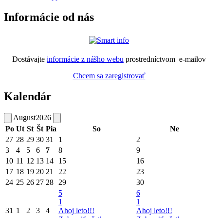
Informácie od nás
Dostávajte
informácie z nášho webu
prostredníctvom e-mailov
Chcem sa zaregistrovať
Kalendár
August
2026
Po
Ut
St
Št
Pia
So
Ne
27
28
29
30
31
1
2
3
4
5
6
7
8
9
10
11
12
13
14
15
16
17
18
19
20
21
22
23
24
25
26
27
28
29
30
5
6
1
1
31
1
2
3
4
Ahoj leto!!!
Ahoj leto!!!