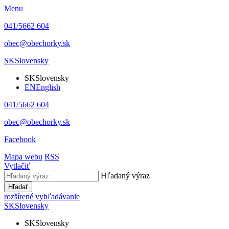
Menu
041/5662 604
obec@obechorky.sk
SK
Slovensky
SK
Slovensky
EN
English
041/5662 604
obec@obechorky.sk
Facebook
Mapa webu
RSS
Vytlačiť
Hľadaný výraz
Hľadať
rozšírené vyhľadávanie
SK
Slovensky
SK
Slovensky