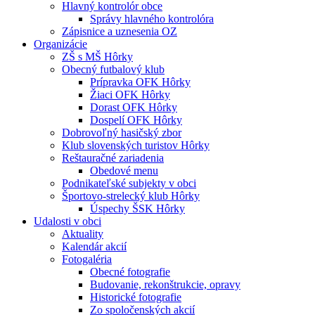
Hlavný kontrolór obce
Správy hlavného kontrolóra
Zápisnice a uznesenia OZ
Organizácie
ZŠ s MŠ Hôrky
Obecný futbalový klub
Prípravka OFK Hôrky
Žiaci OFK Hôrky
Dorast OFK Hôrky
Dospelí OFK Hôrky
Dobrovoľný hasičský zbor
Klub slovenských turistov Hôrky
Reštauračné zariadenia
Obedové menu
Podnikateľské subjekty v obci
Športovo-strelecký klub Hôrky
Úspechy ŠSK Hôrky
Udalosti v obci
Aktuality
Kalendár akcií
Fotogaléria
Obecné fotografie
Budovanie, rekonštrukcie, opravy
Historické fotografie
Zo spoločenských akcií