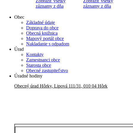
Zobraziť všetky
Zobraziť všetky
záznamy z dňa
záznamy z dňa
Obec
Základné údaje
Doprava do obce
Obecná knižnica
Mapový portál obce
Nakladanie s odpadom
Úrad
Kontakty
Zamestnanci obce
Starosta obce
Obecné zastupiteľstvo
Úradné hodiny
Obecný úrad
Hôrky
,
Lipová 111/31, 010 04 Hôrk