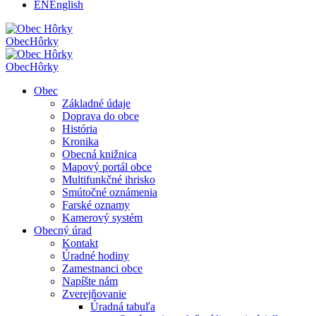
EN
English
Obec
Hôrky
Obec
Hôrky
Obec
Základné údaje
Doprava do obce
História
Kronika
Obecná knižnica
Mapový portál obce
Multifunkčné ihrisko
Smútočné oznámenia
Farské oznamy
Kamerový systém
Obecný úrad
Kontakt
Úradné hodiny
Zamestnanci obce
Napíšte nám
Zverejňovanie
Úradná tabuľa