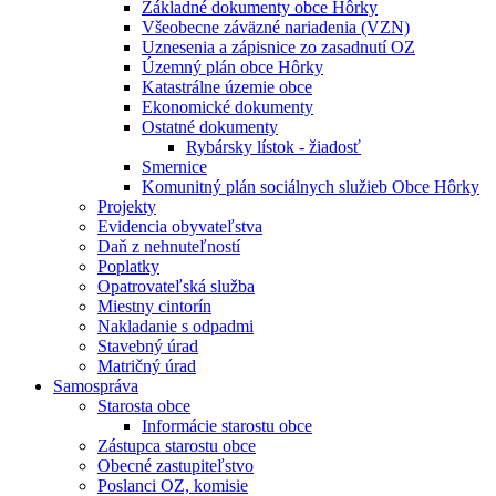
Základné dokumenty obce Hôrky
Všeobecne záväzné nariadenia (VZN)
Uznesenia a zápisnice zo zasadnutí OZ
Územný plán obce Hôrky
Katastrálne územie obce
Ekonomické dokumenty
Ostatné dokumenty
Rybársky lístok - žiadosť
Smernice
Komunitný plán sociálnych služieb Obce Hôrky
Projekty
Evidencia obyvateľstva
Daň z nehnuteľností
Poplatky
Opatrovateľská služba
Miestny cintorín
Nakladanie s odpadmi
Stavebný úrad
Matričný úrad
Samospráva
Starosta obce
Informácie starostu obce
Zástupca starostu obce
Obecné zastupiteľstvo
Poslanci OZ, komisie