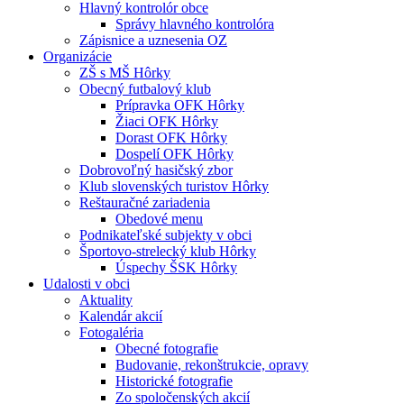
Hlavný kontrolór obce
Správy hlavného kontrolóra
Zápisnice a uznesenia OZ
Organizácie
ZŠ s MŠ Hôrky
Obecný futbalový klub
Prípravka OFK Hôrky
Žiaci OFK Hôrky
Dorast OFK Hôrky
Dospelí OFK Hôrky
Dobrovoľný hasičský zbor
Klub slovenských turistov Hôrky
Reštauračné zariadenia
Obedové menu
Podnikateľské subjekty v obci
Športovo-strelecký klub Hôrky
Úspechy ŠSK Hôrky
Udalosti v obci
Aktuality
Kalendár akcií
Fotogaléria
Obecné fotografie
Budovanie, rekonštrukcie, opravy
Historické fotografie
Zo spoločenských akcií