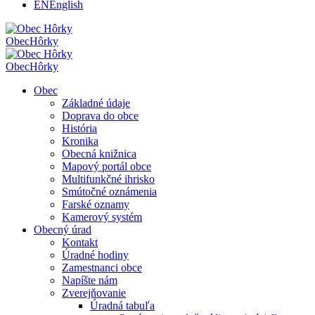
EN
English
Obec
Hôrky
Obec
Hôrky
Obec
Základné údaje
Doprava do obce
História
Kronika
Obecná knižnica
Mapový portál obce
Multifunkčné ihrisko
Smútočné oznámenia
Farské oznamy
Kamerový systém
Obecný úrad
Kontakt
Úradné hodiny
Zamestnanci obce
Napíšte nám
Zverejňovanie
Úradná tabuľa