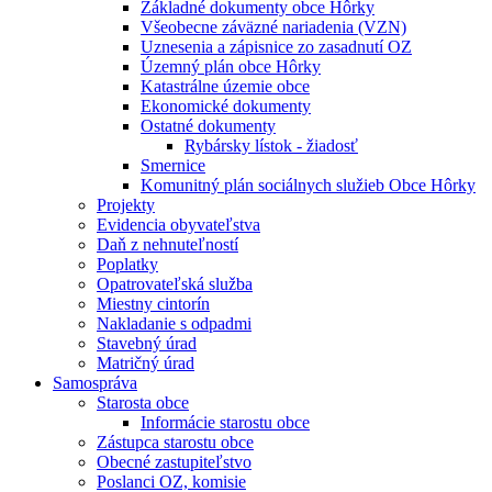
Základné dokumenty obce Hôrky
Všeobecne záväzné nariadenia (VZN)
Uznesenia a zápisnice zo zasadnutí OZ
Územný plán obce Hôrky
Katastrálne územie obce
Ekonomické dokumenty
Ostatné dokumenty
Rybársky lístok - žiadosť
Smernice
Komunitný plán sociálnych služieb Obce Hôrky
Projekty
Evidencia obyvateľstva
Daň z nehnuteľností
Poplatky
Opatrovateľská služba
Miestny cintorín
Nakladanie s odpadmi
Stavebný úrad
Matričný úrad
Samospráva
Starosta obce
Informácie starostu obce
Zástupca starostu obce
Obecné zastupiteľstvo
Poslanci OZ, komisie