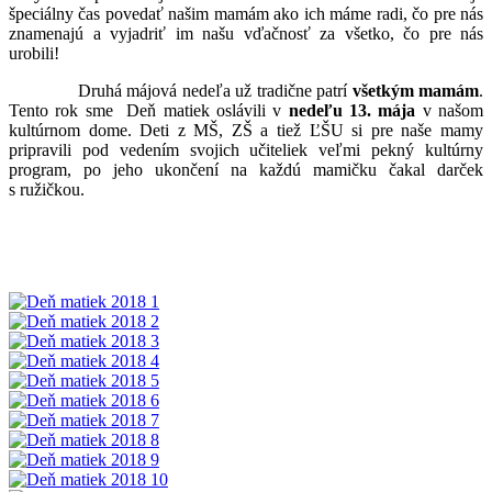
špeciálny čas povedať našim mamám ako ich máme radi, čo pre nás
znamenajú a vyjadriť im našu vďačnosť za všetko, čo pre nás
urobili!
Druhá májová nedeľa už tradične patrí
všetkým mamám
.
Tento rok sme Deň matiek oslávili v
nedeľu 13. mája
v našom
kultúrnom dome. Deti z MŠ, ZŠ a tiež ĽŠU si pre naše mamy
pripravili pod vedením svojich učiteliek veľmi pekný kultúrny
program, po jeho ukončení na každú mamičku čakal darček
s ružičkou.