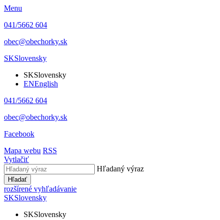
Menu
041/5662 604
obec@obechorky.sk
SK
Slovensky
SK
Slovensky
EN
English
041/5662 604
obec@obechorky.sk
Facebook
Mapa webu
RSS
Vytlačiť
Hľadaný výraz
Hľadať
rozšírené vyhľadávanie
SK
Slovensky
SK
Slovensky