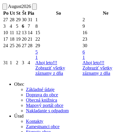
August
2026
Po
Ut
St
Št
Pia
So
Ne
27
28
29
30
31
1
2
3
4
5
6
7
8
9
10
11
12
13
14
15
16
17
18
19
20
21
22
23
24
25
26
27
28
29
30
5
6
1
1
31
1
2
3
4
Ahoj leto!!!
Ahoj leto!!!
Zobraziť všetky
Zobraziť všetky
záznamy z dňa
záznamy z dňa
Obec
Základné údaje
Doprava do obce
Obecná knižnica
Mapový portál obce
Nakladanie s odpadom
Úrad
Kontakty
Zamestnanci obce
Starosta obce