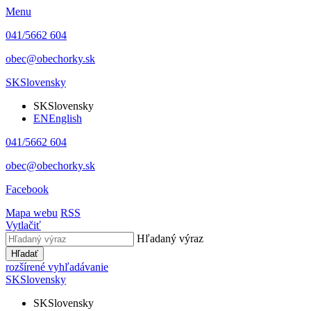
Menu
041/5662 604
obec@obechorky.sk
SK
Slovensky
SK
Slovensky
EN
English
041/5662 604
obec@obechorky.sk
Facebook
Mapa webu
RSS
Vytlačiť
Hľadaný výraz
Hľadať
rozšírené vyhľadávanie
SK
Slovensky
SK
Slovensky