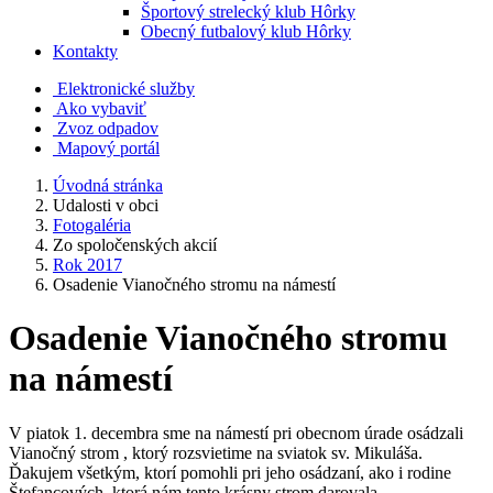
Športový strelecký klub Hôrky
Obecný futbalový klub Hôrky
Kontakty
Elektronické služby
Ako vybaviť
Zvoz odpadov
Mapový portál
Úvodná stránka
Udalosti v obci
Fotogaléria
Zo spoločenských akcií
Rok 2017
Osadenie Vianočného stromu na námestí
Osadenie Vianočného stromu
na námestí
V piatok 1. decembra sme na námestí pri obecnom úrade osádzali
Vianočný strom , ktorý rozsvietime na sviatok sv. Mikuláša.
Ďakujem všetkým, ktorí pomohli pri jeho osádzaní, ako i rodine
Štefancových, ktorá nám tento krásny strom darovala.