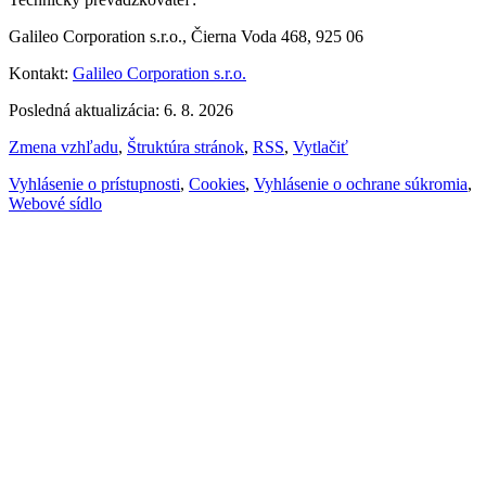
Galileo Corporation s.r.o., Čierna Voda 468, 925 06
Kontakt:
Galileo Corporation s.r.o.
Posledná aktualizácia: 6. 8. 2026
Zmena vzhľadu
,
Štruktúra stránok
,
RSS
,
Vytlačiť
Vyhlásenie o prístupnosti
,
Cookies
,
Vyhlásenie o ochrane súkromia
,
Webové sídlo