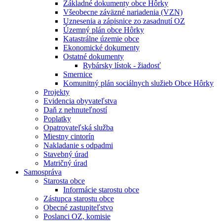
Základné dokumenty obce Hôrky
Všeobecne záväzné nariadenia (VZN)
Uznesenia a zápisnice zo zasadnutí OZ
Územný plán obce Hôrky
Katastrálne územie obce
Ekonomické dokumenty
Ostatné dokumenty
Rybársky lístok - žiadosť
Smernice
Komunitný plán sociálnych služieb Obce Hôrky
Projekty
Evidencia obyvateľstva
Daň z nehnuteľností
Poplatky
Opatrovateľská služba
Miestny cintorín
Nakladanie s odpadmi
Stavebný úrad
Matričný úrad
Samospráva
Starosta obce
Informácie starostu obce
Zástupca starostu obce
Obecné zastupiteľstvo
Poslanci OZ, komisie