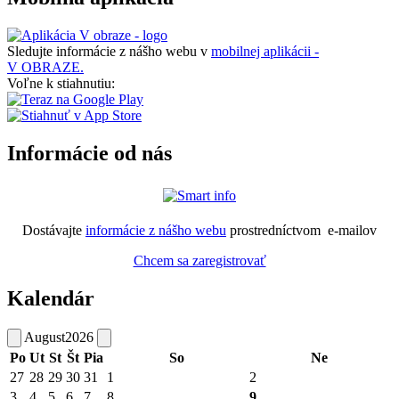
Sledujte informácie z nášho webu v
mobilnej aplikácii -
V OBRAZE.
Voľne k stiahnutiu:
Informácie od nás
Dostávajte
informácie z nášho webu
prostredníctvom e-mailov
Chcem sa zaregistrovať
Kalendár
August
2026
Po
Ut
St
Št
Pia
So
Ne
27
28
29
30
31
1
2
3
4
5
6
7
8
9