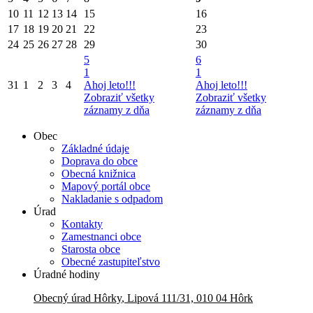
10
11
12
13
14
15
16
17
18
19
20
21
22
23
24
25
26
27
28
29
30
5
6
1
1
31
1
2
3
4
Ahoj leto!!!
Ahoj leto!!!
Zobraziť všetky
Zobraziť všetky
záznamy z dňa
záznamy z dňa
Obec
Základné údaje
Doprava do obce
Obecná knižnica
Mapový portál obce
Nakladanie s odpadom
Úrad
Kontakty
Zamestnanci obce
Starosta obce
Obecné zastupiteľstvo
Úradné hodiny
Obecný úrad
Hôrky
,
Lipová 111/31, 010 04 Hôrk