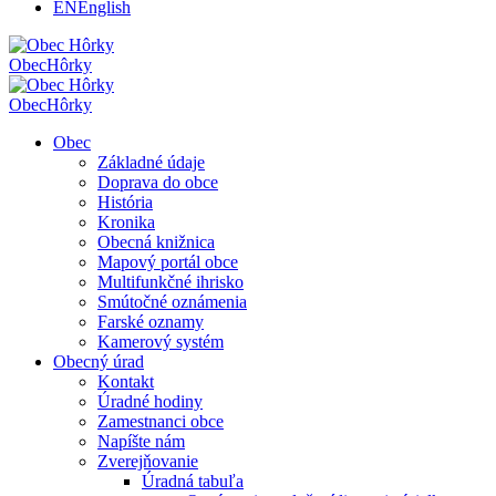
EN
English
Obec
Hôrky
Obec
Hôrky
Obec
Základné údaje
Doprava do obce
História
Kronika
Obecná knižnica
Mapový portál obce
Multifunkčné ihrisko
Smútočné oznámenia
Farské oznamy
Kamerový systém
Obecný úrad
Kontakt
Úradné hodiny
Zamestnanci obce
Napíšte nám
Zverejňovanie
Úradná tabuľa