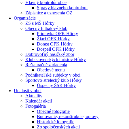
Hlavný kontrolór obce
Správy hlavného kontrolóra
Zápisnice a uznesenia OZ
Organizácie
ZŠ s MŠ Hôrky
Obecný futbalový klub
Prípravka OFK Hôrky
Žiaci OFK Hôrky
Dorast OFK Hôrky
Dospelí OFK Hôrky
Dobrovoľný hasičský zbor
Klub slovenských turistov Hôrky
Reštauračné zariadenia
Obedové menu
Podnikateľské subjekty v obci
Športovo-strelecký klub Hôrky
Úspechy ŠSK Hôrky
Udalosti v obci
Aktuality
Kalendár akcií
Fotogaléria
Obecné fotografie
Budovanie, rekonštrukcie, opravy
Historické fotografie
Zo spoločenských akcií