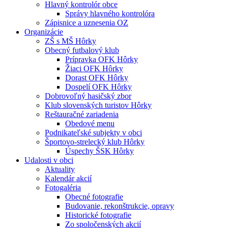
Hlavný kontrolór obce
Správy hlavného kontrolóra
Zápisnice a uznesenia OZ
Organizácie
ZŠ s MŠ Hôrky
Obecný futbalový klub
Prípravka OFK Hôrky
Žiaci OFK Hôrky
Dorast OFK Hôrky
Dospelí OFK Hôrky
Dobrovoľný hasičský zbor
Klub slovenských turistov Hôrky
Reštauračné zariadenia
Obedové menu
Podnikateľské subjekty v obci
Športovo-strelecký klub Hôrky
Úspechy ŠSK Hôrky
Udalosti v obci
Aktuality
Kalendár akcií
Fotogaléria
Obecné fotografie
Budovanie, rekonštrukcie, opravy
Historické fotografie
Zo spoločenských akcií