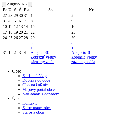
August
2026
Po
Ut
St
Št
Pia
So
Ne
27
28
29
30
31
1
2
3
4
5
6
7
8
9
10
11
12
13
14
15
16
17
18
19
20
21
22
23
24
25
26
27
28
29
30
5
6
1
1
31
1
2
3
4
Ahoj leto!!!
Ahoj leto!!!
Zobraziť všetky
Zobraziť všetky
záznamy z dňa
záznamy z dňa
Obec
Základné údaje
Doprava do obce
Obecná knižnica
Mapový portál obce
Nakladanie s odpadom
Úrad
Kontakty
Zamestnanci obce
Starosta obce