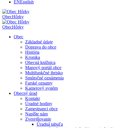
EN
English
Obec
Hôrky
Obec
Hôrky
Obec
Základné údaje
Doprava do obce
História
Kronika
Obecná knižnica
Mapový portál obce
Multifunkčné ihrisko
Smútočné oznámenia
Farské oznamy
Kamerový systém
Obecný úrad
Kontakt
Úradné hodiny
Zamestnanci obce
Napíšte nám
Zverejňovanie
Úradná tabuľa