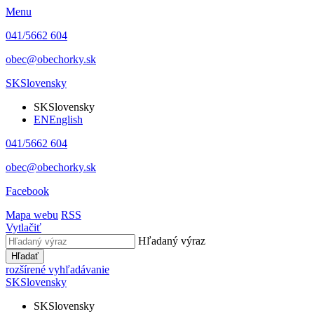
Menu
041/5662 604
obec@obechorky.sk
SK
Slovensky
SK
Slovensky
EN
English
041/5662 604
obec@obechorky.sk
Facebook
Mapa webu
RSS
Vytlačiť
Hľadaný výraz
Hľadať
rozšírené vyhľadávanie
SK
Slovensky
SK
Slovensky