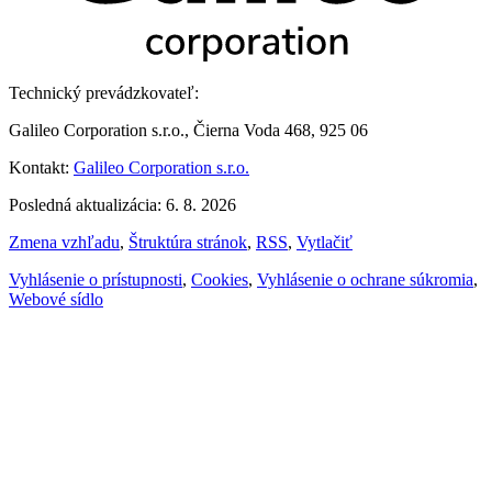
Technický prevádzkovateľ:
Galileo Corporation s.r.o., Čierna Voda 468, 925 06
Kontakt:
Galileo Corporation s.r.o.
Posledná aktualizácia: 6. 8. 2026
Zmena vzhľadu
,
Štruktúra stránok
,
RSS
,
Vytlačiť
Vyhlásenie o prístupnosti
,
Cookies
,
Vyhlásenie o ochrane súkromia
,
Webové sídlo