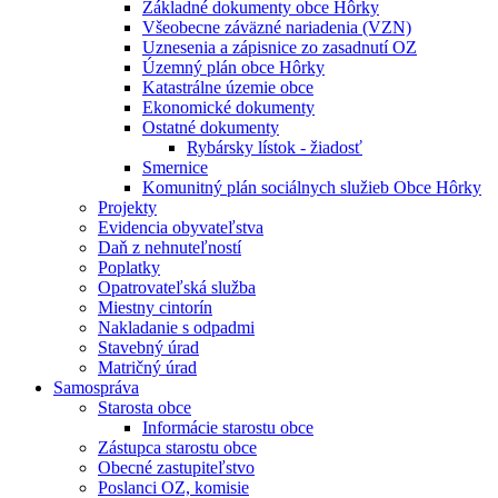
Základné dokumenty obce Hôrky
Všeobecne záväzné nariadenia (VZN)
Uznesenia a zápisnice zo zasadnutí OZ
Územný plán obce Hôrky
Katastrálne územie obce
Ekonomické dokumenty
Ostatné dokumenty
Rybársky lístok - žiadosť
Smernice
Komunitný plán sociálnych služieb Obce Hôrky
Projekty
Evidencia obyvateľstva
Daň z nehnuteľností
Poplatky
Opatrovateľská služba
Miestny cintorín
Nakladanie s odpadmi
Stavebný úrad
Matričný úrad
Samospráva
Starosta obce
Informácie starostu obce
Zástupca starostu obce
Obecné zastupiteľstvo
Poslanci OZ, komisie