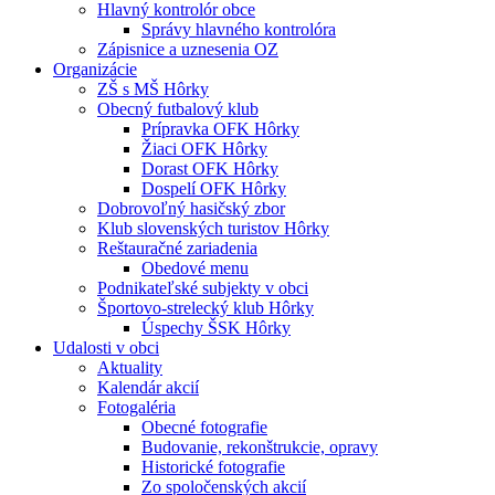
Hlavný kontrolór obce
Správy hlavného kontrolóra
Zápisnice a uznesenia OZ
Organizácie
ZŠ s MŠ Hôrky
Obecný futbalový klub
Prípravka OFK Hôrky
Žiaci OFK Hôrky
Dorast OFK Hôrky
Dospelí OFK Hôrky
Dobrovoľný hasičský zbor
Klub slovenských turistov Hôrky
Reštauračné zariadenia
Obedové menu
Podnikateľské subjekty v obci
Športovo-strelecký klub Hôrky
Úspechy ŠSK Hôrky
Udalosti v obci
Aktuality
Kalendár akcií
Fotogaléria
Obecné fotografie
Budovanie, rekonštrukcie, opravy
Historické fotografie
Zo spoločenských akcií