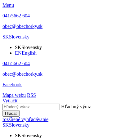
Menu
041/5662 604
obec@obechorky.sk
SK
Slovensky
SK
Slovensky
EN
English
041/5662 604
obec@obechorky.sk
Facebook
Mapa webu
RSS
Vytlačiť
Hľadaný výraz
Hľadať
rozšírené vyhľadávanie
SK
Slovensky
SK
Slovensky