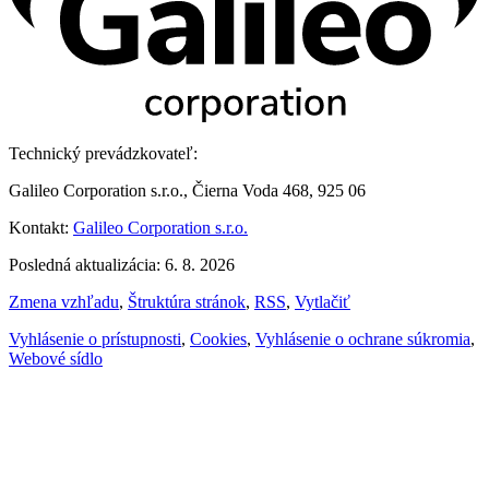
Technický prevádzkovateľ:
Galileo Corporation s.r.o., Čierna Voda 468, 925 06
Kontakt:
Galileo Corporation s.r.o.
Posledná aktualizácia: 6. 8. 2026
Zmena vzhľadu
,
Štruktúra stránok
,
RSS
,
Vytlačiť
Vyhlásenie o prístupnosti
,
Cookies
,
Vyhlásenie o ochrane súkromia
,
Webové sídlo