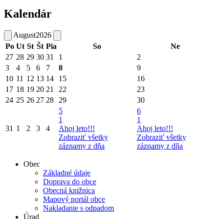
Kalendár
August
2026
Po
Ut
St
Št
Pia
So
Ne
27
28
29
30
31
1
2
3
4
5
6
7
8
9
10
11
12
13
14
15
16
17
18
19
20
21
22
23
24
25
26
27
28
29
30
5
6
1
1
31
1
2
3
4
Ahoj leto!!!
Ahoj leto!!!
Zobraziť všetky
Zobraziť všetky
záznamy z dňa
záznamy z dňa
Obec
Základné údaje
Doprava do obce
Obecná knižnica
Mapový portál obce
Nakladanie s odpadom
Úrad