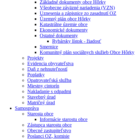
Základné dokumenty obce Hôrky
Všeobecne záväzné nariadenia (VZN)
Uznesenia a zápisnice zo zasadnutí OZ
Územný plán obce Hôrky
Katastrálne územie obce
Ekonomické dokumenty
Ostatné dokumenty
Rybársky lístok - žiadosť
Smernice
Komunitný plán sociálnych služieb Obce Hôrky
Projekty
Evidencia obyvateľstva
Daň z nehnuteľností
Poplatky
Opatrovateľská služba
Miestny cintorín
Nakladanie s odpadmi
Stavebný úrad
Matričný úrad
Samospráva
Starosta obce
Informácie starostu obce
Zástupca starostu obce
Obecné zastupiteľstvo
Poslanci OZ, komisie