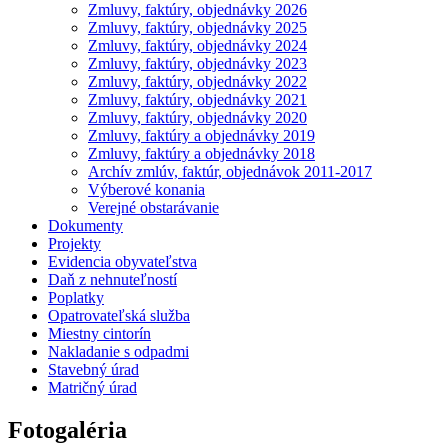
Zmluvy, faktúry, objednávky 2026
Zmluvy, faktúry, objednávky 2025
Zmluvy, faktúry, objednávky 2024
Zmluvy, faktúry, objednávky 2023
Zmluvy, faktúry, objednávky 2022
Zmluvy, faktúry, objednávky 2021
Zmluvy, faktúry, objednávky 2020
Zmluvy, faktúry a objednávky 2019
Zmluvy, faktúry a objednávky 2018
Archív zmlúv, faktúr, objednávok 2011-2017
Výberové konania
Verejné obstarávanie
Dokumenty
Projekty
Evidencia obyvateľstva
Daň z nehnuteľností
Poplatky
Opatrovateľská služba
Miestny cintorín
Nakladanie s odpadmi
Stavebný úrad
Matričný úrad
Fotogaléria