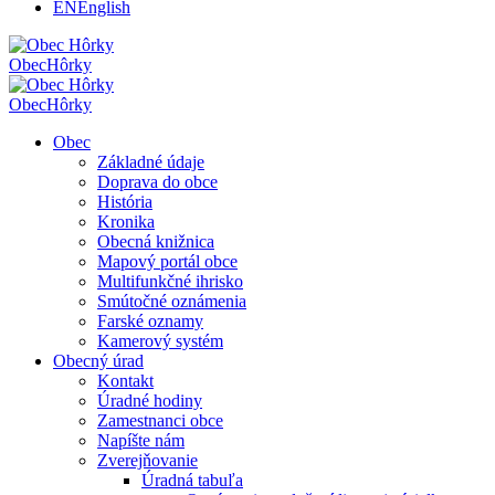
EN
English
Obec
Hôrky
Obec
Hôrky
Obec
Základné údaje
Doprava do obce
História
Kronika
Obecná knižnica
Mapový portál obce
Multifunkčné ihrisko
Smútočné oznámenia
Farské oznamy
Kamerový systém
Obecný úrad
Kontakt
Úradné hodiny
Zamestnanci obce
Napíšte nám
Zverejňovanie
Úradná tabuľa