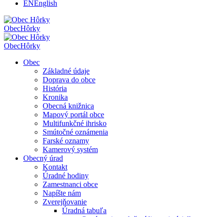
EN
English
Obec
Hôrky
Obec
Hôrky
Obec
Základné údaje
Doprava do obce
História
Kronika
Obecná knižnica
Mapový portál obce
Multifunkčné ihrisko
Smútočné oznámenia
Farské oznamy
Kamerový systém
Obecný úrad
Kontakt
Úradné hodiny
Zamestnanci obce
Napíšte nám
Zverejňovanie
Úradná tabuľa