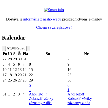
Dostávajte
informácie z nášho webu
prostredníctvom e-mailov
Chcem sa zaregistrovať
Kalendár
August
2026
Po
Ut
St
Št
Pia
So
Ne
27
28
29
30
31
1
2
3
4
5
6
7
8
9
10
11
12
13
14
15
16
17
18
19
20
21
22
23
24
25
26
27
28
29
30
5
6
1
1
31
1
2
3
4
Ahoj leto!!!
Ahoj leto!!!
Zobraziť všetky
Zobraziť všetky
záznamy z dňa
záznamy z dňa