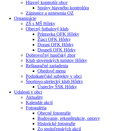
Hlavný kontrolór obce
Správy hlavného kontrolóra
Zápisnice a uznesenia OZ
Organizácie
ZŠ s MŠ Hôrky
Obecný futbalový klub
Prípravka OFK Hôrky
Žiaci OFK Hôrky
Dorast OFK Hôrky
Dospelí OFK Hôrky
Dobrovoľný hasičský zbor
Klub slovenských turistov Hôrky
Reštauračné zariadenia
Obedové menu
Podnikateľské subjekty v obci
Športovo-strelecký klub Hôrky
Úspechy ŠSK Hôrky
Udalosti v obci
Aktuality
Kalendár akcií
Fotogaléria
Obecné fotografie
Budovanie, rekonštrukcie, opravy
Historické fotografie
Zo spoločenských akcií