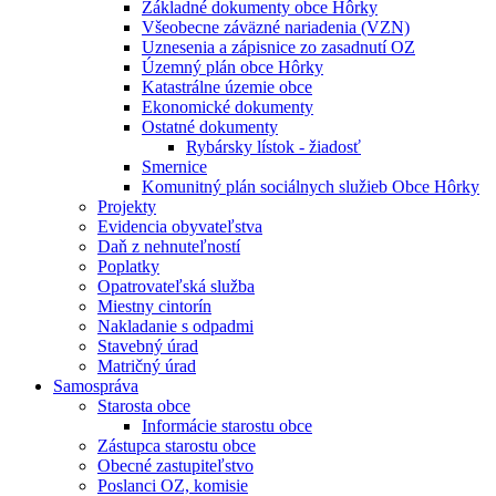
Základné dokumenty obce Hôrky
Všeobecne záväzné nariadenia (VZN)
Uznesenia a zápisnice zo zasadnutí OZ
Územný plán obce Hôrky
Katastrálne územie obce
Ekonomické dokumenty
Ostatné dokumenty
Rybársky lístok - žiadosť
Smernice
Komunitný plán sociálnych služieb Obce Hôrky
Projekty
Evidencia obyvateľstva
Daň z nehnuteľností
Poplatky
Opatrovateľská služba
Miestny cintorín
Nakladanie s odpadmi
Stavebný úrad
Matričný úrad
Samospráva
Starosta obce
Informácie starostu obce
Zástupca starostu obce
Obecné zastupiteľstvo
Poslanci OZ, komisie