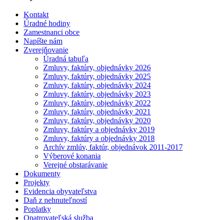
Kontakt
Úradné hodiny
Zamestnanci obce
Napíšte nám
Zverejňovanie
Úradná tabuľa
Zmluvy, faktúry, objednávky 2026
Zmluvy, faktúry, objednávky 2025
Zmluvy, faktúry, objednávky 2024
Zmluvy, faktúry, objednávky 2023
Zmluvy, faktúry, objednávky 2022
Zmluvy, faktúry, objednávky 2021
Zmluvy, faktúry, objednávky 2020
Zmluvy, faktúry a objednávky 2019
Zmluvy, faktúry a objednávky 2018
Archív zmlúv, faktúr, objednávok 2011-2017
Výberové konania
Verejné obstarávanie
Dokumenty
Projekty
Evidencia obyvateľstva
Daň z nehnuteľností
Poplatky
Opatrovateľská služba