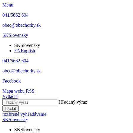
Menu
041/5662 604
obec@obechorky.sk
SK
Slovensky
SK
Slovensky
EN
English
041/5662 604
obec@obechorky.sk
Facebook
Mapa webu
RSS
Vytlačiť
Hľadaný výraz
Hľadať
rozšírené vyhľadávanie
SK
Slovensky
SK
Slovensky