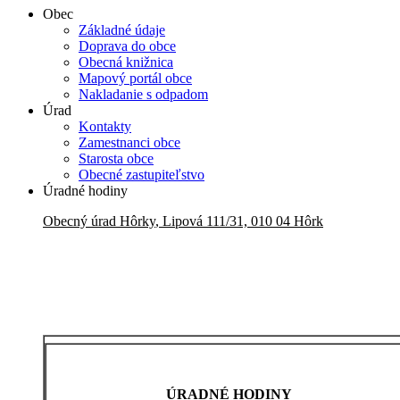
Obec
Základné údaje
Doprava do obce
Obecná knižnica
Mapový portál obce
Nakladanie s odpadom
Úrad
Kontakty
Zamestnanci obce
Starosta obce
Obecné zastupiteľstvo
Úradné hodiny
Obecný úrad
Hôrky
,
Lipová 111/31, 010 04 Hôrk
ÚRADNÉ HODINY