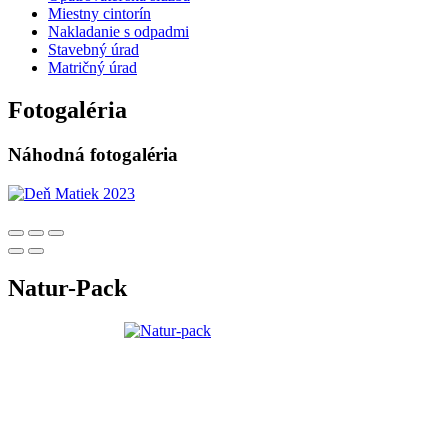
Miestny cintorín
Nakladanie s odpadmi
Stavebný úrad
Matričný úrad
Fotogaléria
Náhodná fotogaléria
Natur-Pack