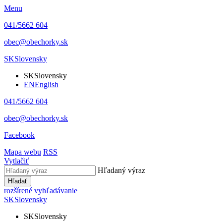
Menu
041/5662 604
obec@obechorky.sk
SK
Slovensky
SK
Slovensky
EN
English
041/5662 604
obec@obechorky.sk
Facebook
Mapa webu
RSS
Vytlačiť
Hľadaný výraz
Hľadať
rozšírené vyhľadávanie
SK
Slovensky
SK
Slovensky