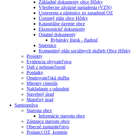
Základné dokumenty obce Hôrky
Všeobecne záväzné nariadenia (VZN)
Uznesenia a zápisnice zo zasadnutí OZ
Územný plán obce Hôrky
Katastrálne územie obce
Ekonomické dokumenty
Ostatné dokumenty
Rybársky lístok - žiadosť
Smernice
Komunitný plán sociálnych služieb Obce Hôrky
Projekty
Evidencia obyvateľstva
Daň z nehnuteľností
Poplatky
Opatrovateľská služba
Miestny cintorín
Nakladanie s odpadmi
Stavebný úrad
Matričný úrad
Samospráva
Starosta obce
Informácie starostu obce
Zástupca starostu obce
Obecné zastupiteľstvo
Poslanci OZ, komisie