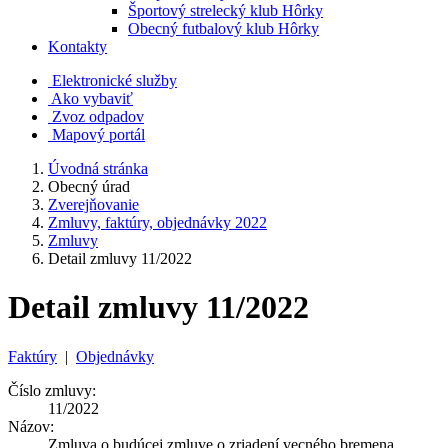
Športový strelecký klub Hôrky
Obecný futbalový klub Hôrky
Kontakty
Elektronické služby
Ako vybaviť
Zvoz odpadov
Mapový portál
Úvodná stránka
Obecný úrad
Zverejňovanie
Zmluvy, faktúry, objednávky 2022
Zmluvy
Detail zmluvy 11/2022
Detail zmluvy 11/2022
Faktúry
|
Objednávky
Číslo zmluvy:
11/2022
Názov:
Zmluva o budúcej zmluve o zriadení vecného bremena