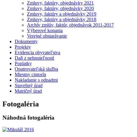
Zmluvy, faktúry, objednávky 2021
Zmluvy, faktúry, objednávky 2020
Zmluvy, faktúry a objednávky 2019
Zmluvy, faktúry a objednávky 2018
Archív zmlúv, faktúr, objednávok 2011-2017
Výberové konania
Verejné obstarávanie
Dokumenty
Projekty
Evidencia obyvateľstva
Daň z nehnuteľností
Poplatky
Opatrovateľská služba
Miestny cintorín
Nakladanie s odpadmi
Stavebný úrad
Matričný úrad
Fotogaléria
Náhodná fotogaléria