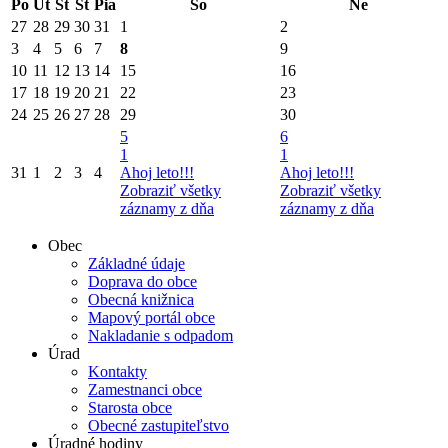
Po
Ut
St
Št
Pia
So
Ne
27
28
29
30
31
1
2
3
4
5
6
7
8
9
10
11
12
13
14
15
16
17
18
19
20
21
22
23
24
25
26
27
28
29
30
5
6
1
1
31
1
2
3
4
Ahoj leto!!!
Ahoj leto!!!
Zobraziť všetky
Zobraziť všetky
záznamy z dňa
záznamy z dňa
Obec
Základné údaje
Doprava do obce
Obecná knižnica
Mapový portál obce
Nakladanie s odpadom
Úrad
Kontakty
Zamestnanci obce
Starosta obce
Obecné zastupiteľstvo
Úradné hodiny