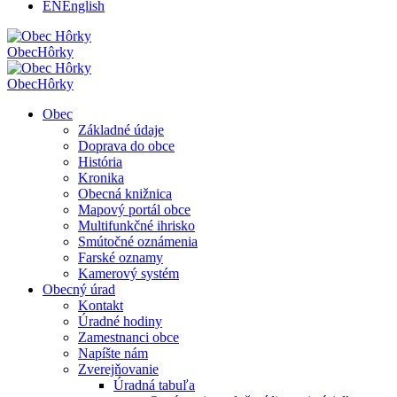
EN
English
Obec
Hôrky
Obec
Hôrky
Obec
Základné údaje
Doprava do obce
História
Kronika
Obecná knižnica
Mapový portál obce
Multifunkčné ihrisko
Smútočné oznámenia
Farské oznamy
Kamerový systém
Obecný úrad
Kontakt
Úradné hodiny
Zamestnanci obce
Napíšte nám
Zverejňovanie
Úradná tabuľa