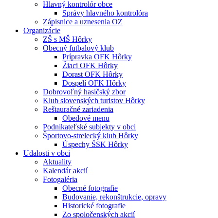
Hlavný kontrolór obce
Správy hlavného kontrolóra
Zápisnice a uznesenia OZ
Organizácie
ZŠ s MŠ Hôrky
Obecný futbalový klub
Prípravka OFK Hôrky
Žiaci OFK Hôrky
Dorast OFK Hôrky
Dospelí OFK Hôrky
Dobrovoľný hasičský zbor
Klub slovenských turistov Hôrky
Reštauračné zariadenia
Obedové menu
Podnikateľské subjekty v obci
Športovo-strelecký klub Hôrky
Úspechy ŠSK Hôrky
Udalosti v obci
Aktuality
Kalendár akcií
Fotogaléria
Obecné fotografie
Budovanie, rekonštrukcie, opravy
Historické fotografie
Zo spoločenských akcií