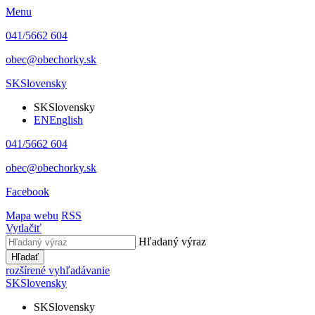
Menu
041/5662 604
obec@obechorky.sk
SK
Slovensky
SK
Slovensky
EN
English
041/5662 604
obec@obechorky.sk
Facebook
Mapa webu
RSS
Vytlačiť
Hľadaný výraz
Hľadať
rozšírené vyhľadávanie
SK
Slovensky
SK
Slovensky