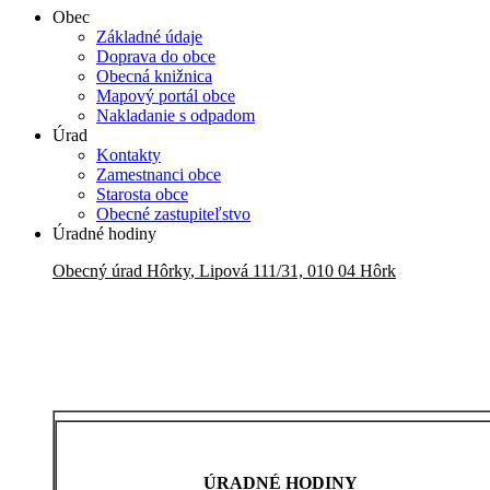
Obec
Základné údaje
Doprava do obce
Obecná knižnica
Mapový portál obce
Nakladanie s odpadom
Úrad
Kontakty
Zamestnanci obce
Starosta obce
Obecné zastupiteľstvo
Úradné hodiny
Obecný úrad
Hôrky
,
Lipová 111/31, 010 04 Hôrk
ÚRADNÉ HODINY