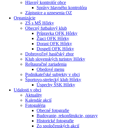
Hlavný kontrolór obce
Správy hlavného kontrolóra
Zápisnice a uznesenia OZ
Organizácie
ZŠ s MŠ Hôrky
Obecný futbalový klub
Prípravka OFK Hôrky
Žiaci OFK Hôrky
Dorast OFK Hôrky
Dospelí OFK Hôrky
Dobrovoľný hasičský zbor
Klub slovenských turistov Hôrky
Reštauračné zariadenia
Obedové menu
Podnikateľské subjekty v obci
Športovo-strelecký klub Hôrky
Úspechy ŠSK Hôrky
Udalosti v obci
Aktuality
Kalendár akcií
Fotogaléria
Obecné fotografie
Budovanie, rekonštrukcie, opravy
Historické fotografie
Zo spoločenských akcií