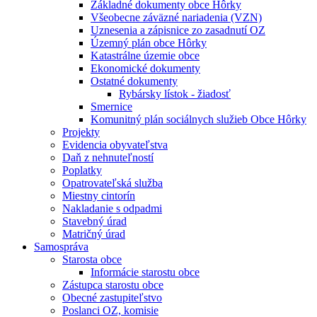
Základné dokumenty obce Hôrky
Všeobecne záväzné nariadenia (VZN)
Uznesenia a zápisnice zo zasadnutí OZ
Územný plán obce Hôrky
Katastrálne územie obce
Ekonomické dokumenty
Ostatné dokumenty
Rybársky lístok - žiadosť
Smernice
Komunitný plán sociálnych služieb Obce Hôrky
Projekty
Evidencia obyvateľstva
Daň z nehnuteľností
Poplatky
Opatrovateľská služba
Miestny cintorín
Nakladanie s odpadmi
Stavebný úrad
Matričný úrad
Samospráva
Starosta obce
Informácie starostu obce
Zástupca starostu obce
Obecné zastupiteľstvo
Poslanci OZ, komisie