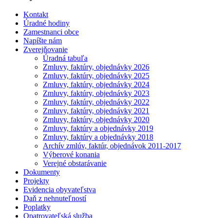
Kontakt
Úradné hodiny
Zamestnanci obce
Napíšte nám
Zverejňovanie
Úradná tabuľa
Zmluvy, faktúry, objednávky 2026
Zmluvy, faktúry, objednávky 2025
Zmluvy, faktúry, objednávky 2024
Zmluvy, faktúry, objednávky 2023
Zmluvy, faktúry, objednávky 2022
Zmluvy, faktúry, objednávky 2021
Zmluvy, faktúry, objednávky 2020
Zmluvy, faktúry a objednávky 2019
Zmluvy, faktúry a objednávky 2018
Archív zmlúv, faktúr, objednávok 2011-2017
Výberové konania
Verejné obstarávanie
Dokumenty
Projekty
Evidencia obyvateľstva
Daň z nehnuteľností
Poplatky
Opatrovateľská služba