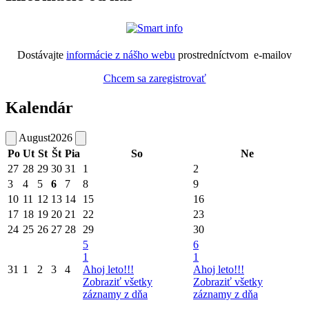
Dostávajte
informácie z nášho webu
prostredníctvom e-mailov
Chcem sa zaregistrovať
Kalendár
August
2026
Po
Ut
St
Št
Pia
So
Ne
27
28
29
30
31
1
2
3
4
5
6
7
8
9
10
11
12
13
14
15
16
17
18
19
20
21
22
23
24
25
26
27
28
29
30
5
6
1
1
31
1
2
3
4
Ahoj leto!!!
Ahoj leto!!!
Zobraziť všetky
Zobraziť všetky
záznamy z dňa
záznamy z dňa