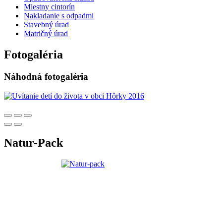
Miestny cintorín
Nakladanie s odpadmi
Stavebný úrad
Matričný úrad
Fotogaléria
Náhodná fotogaléria
Natur-Pack