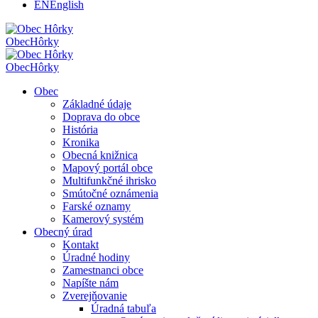
EN
English
Obec
Hôrky
Obec
Hôrky
Obec
Základné údaje
Doprava do obce
História
Kronika
Obecná knižnica
Mapový portál obce
Multifunkčné ihrisko
Smútočné oznámenia
Farské oznamy
Kamerový systém
Obecný úrad
Kontakt
Úradné hodiny
Zamestnanci obce
Napíšte nám
Zverejňovanie
Úradná tabuľa