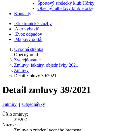
Športový strelecký klub Hôrky
Obecný futbalový klub Hôrky
Kontakty
Elektronické služby
Ako vybaviť
Zvoz odpadov
Mapový portál
Úvodná stránka
Obecný úrad
Zverejňovanie
Zmluvy, faktúry, objednávky 2021
Zmluvy
Detail zmluvy 39/2021
Detail zmluvy 39/2021
Faktúry
|
Objednávky
Číslo zmluvy:
39/2021
Názov:
Zmluva o zriadení vecného bremena