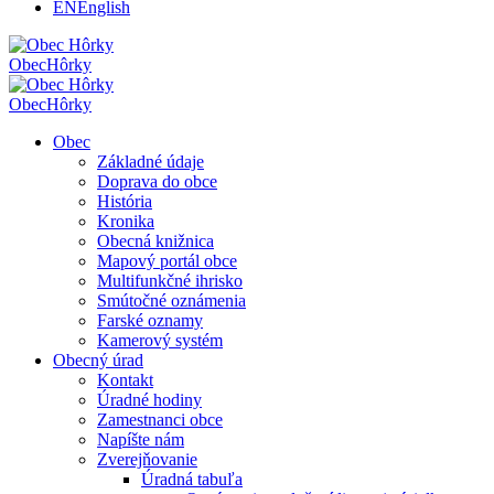
EN
English
Obec
Hôrky
Obec
Hôrky
Obec
Základné údaje
Doprava do obce
História
Kronika
Obecná knižnica
Mapový portál obce
Multifunkčné ihrisko
Smútočné oznámenia
Farské oznamy
Kamerový systém
Obecný úrad
Kontakt
Úradné hodiny
Zamestnanci obce
Napíšte nám
Zverejňovanie
Úradná tabuľa