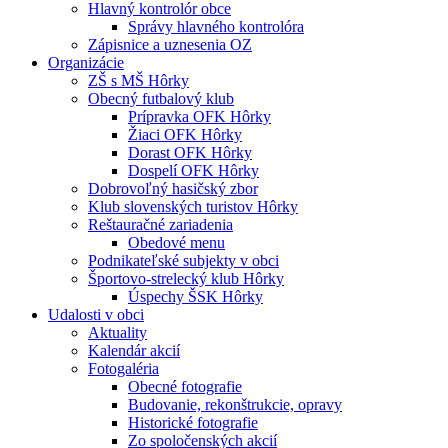
Hlavný kontrolór obce
Správy hlavného kontrolóra
Zápisnice a uznesenia OZ
Organizácie
ZŠ s MŠ Hôrky
Obecný futbalový klub
Prípravka OFK Hôrky
Žiaci OFK Hôrky
Dorast OFK Hôrky
Dospelí OFK Hôrky
Dobrovoľný hasičský zbor
Klub slovenských turistov Hôrky
Reštauračné zariadenia
Obedové menu
Podnikateľské subjekty v obci
Športovo-strelecký klub Hôrky
Úspechy ŠSK Hôrky
Udalosti v obci
Aktuality
Kalendár akcií
Fotogaléria
Obecné fotografie
Budovanie, rekonštrukcie, opravy
Historické fotografie
Zo spoločenských akcií