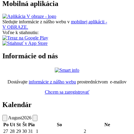
Mobilná aplikácia
Sledujte informácie z nášho webu v
mobilnej aplikácii -
V OBRAZE.
Voľne k stiahnutiu:
Informácie od nás
Dostávajte
informácie z nášho webu
prostredníctvom e-mailov
Chcem sa zaregistrovať
Kalendár
August
2026
Po
Ut
St
Št
Pia
So
Ne
27
28
29
30
31
1
2