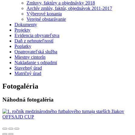
Zmluvy, faktúry a objednávky 2018
Archív zmlúv, faktúr, objednávok 2011-2017
Výberové konania
Verejné obstarávanie
Dokumenty
Projekty
Evidencia obyvateľstva
Daň z nehnuteľností
Poplatky
Opatrovateľská služba
Miestny cintorín
Nakladanie s odpadmi
Stavebný úrad
Matričný úrad
Fotogaléria
Náhodná fotogaléria