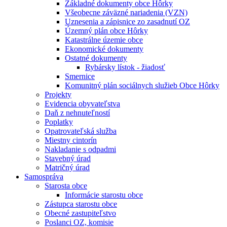
Základné dokumenty obce Hôrky
Všeobecne záväzné nariadenia (VZN)
Uznesenia a zápisnice zo zasadnutí OZ
Územný plán obce Hôrky
Katastrálne územie obce
Ekonomické dokumenty
Ostatné dokumenty
Rybársky lístok - žiadosť
Smernice
Komunitný plán sociálnych služieb Obce Hôrky
Projekty
Evidencia obyvateľstva
Daň z nehnuteľností
Poplatky
Opatrovateľská služba
Miestny cintorín
Nakladanie s odpadmi
Stavebný úrad
Matričný úrad
Samospráva
Starosta obce
Informácie starostu obce
Zástupca starostu obce
Obecné zastupiteľstvo
Poslanci OZ, komisie