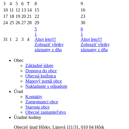
3
4
5
6
7
8
9
10
11
12
13
14
15
16
17
18
19
20
21
22
23
24
25
26
27
28
29
30
5
6
1
1
31
1
2
3
4
Ahoj leto!!!
Ahoj leto!!!
Zobraziť všetky
Zobraziť všetky
záznamy z dňa
záznamy z dňa
Obec
Základné údaje
Doprava do obce
Obecná knižnica
Mapový portál obce
Nakladanie s odpadom
Úrad
Kontakty
Zamestnanci obce
Starosta obce
Obecné zastupiteľstvo
Úradné hodiny
Obecný úrad
Hôrky
,
Lipová 111/31, 010 04 Hôrk