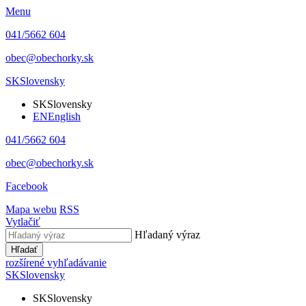
Menu
041/5662 604
obec@obechorky.sk
SK
Slovensky
SK
Slovensky
EN
English
041/5662 604
obec@obechorky.sk
Facebook
Mapa webu
RSS
Vytlačiť
Hľadaný výraz
Hľadať
rozšírené vyhľadávanie
SK
Slovensky
SK
Slovensky