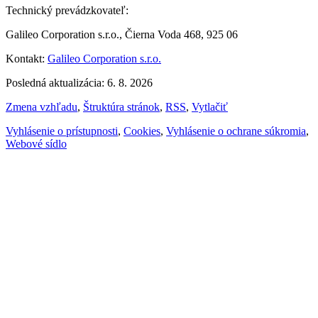
Technický prevádzkovateľ:
Galileo Corporation s.r.o., Čierna Voda 468, 925 06
Kontakt:
Galileo Corporation s.r.o.
Posledná aktualizácia: 6. 8. 2026
Zmena vzhľadu
,
Štruktúra stránok
,
RSS
,
Vytlačiť
Vyhlásenie o prístupnosti
,
Cookies
,
Vyhlásenie o ochrane súkromia
,
Webové sídlo