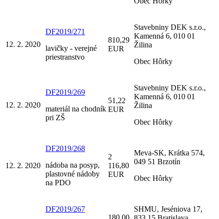
Obec Hôrky
Stavebniny DEK s.r.o.,
DF2019/271
Kamenná 6, 010 01
810,29
12. 2. 2020
Žilina
lavičky - verejné
EUR
priestranstvo
Obec Hôrky
Stavebniny DEK s.r.o.,
DF2019/269
Kamenná 6, 010 01
51,22
12. 2. 2020
Žilina
materiál na chodník
EUR
pri ZŠ
Obec Hôrky
DF2019/268
Meva-SK, Krátka 574,
2
049 51 Brzotín
nádoba na posyp,
12. 2. 2020
116,80
plastovné nádoby
EUR
Obec Hôrky
na PDO
DF2019/267
SHMU, Jeséniova 17,
180,00
833 15 Bratislava