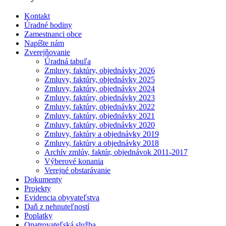
Kontakt
Úradné hodiny
Zamestnanci obce
Napíšte nám
Zverejňovanie
Úradná tabuľa
Zmluvy, faktúry, objednávky 2026
Zmluvy, faktúry, objednávky 2025
Zmluvy, faktúry, objednávky 2024
Zmluvy, faktúry, objednávky 2023
Zmluvy, faktúry, objednávky 2022
Zmluvy, faktúry, objednávky 2021
Zmluvy, faktúry, objednávky 2020
Zmluvy, faktúry a objednávky 2019
Zmluvy, faktúry a objednávky 2018
Archív zmlúv, faktúr, objednávok 2011-2017
Výberové konania
Verejné obstarávanie
Dokumenty
Projekty
Evidencia obyvateľstva
Daň z nehnuteľností
Poplatky
Opatrovateľská služba