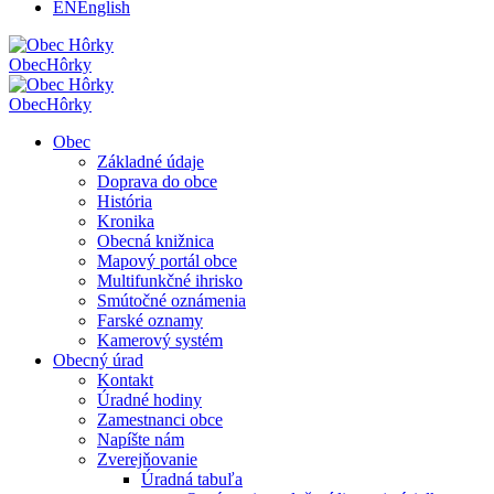
EN
English
Obec
Hôrky
Obec
Hôrky
Obec
Základné údaje
Doprava do obce
História
Kronika
Obecná knižnica
Mapový portál obce
Multifunkčné ihrisko
Smútočné oznámenia
Farské oznamy
Kamerový systém
Obecný úrad
Kontakt
Úradné hodiny
Zamestnanci obce
Napíšte nám
Zverejňovanie
Úradná tabuľa