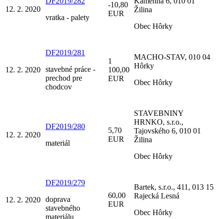
DF2019/282
Kamenná 6, 010 01
-10,80
12. 2. 2020
Žilina
EUR
vratka - palety
Obec Hôrky
DF2019/281
MACHO-STAV, 010 04
1
Hôrky
stavebné práce -
12. 2. 2020
100,00
prechod pre
EUR
Obec Hôrky
chodcov
STAVEBNINY
HRNKO, s.r.o.,
DF2019/280
5,70
Tajovského 6, 010 01
12. 2. 2020
EUR
Žilina
materiál
Obec Hôrky
DF2019/279
Bartek, s.r.o., 411, 013 15
60,00
Rajecká Lesná
doprava
12. 2. 2020
EUR
stavebného
Obec Hôrky
materiálu