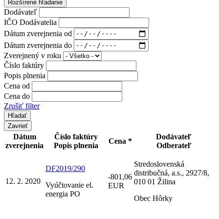
Rozšírené hľadanie
Dodávateľ
IČO Dodávatelia
Dátum zverejnenia od
Dátum zverejnenia do
Zverejnený v roku
Číslo faktúry
Popis plnenia
Cena od
Cena do
Zrušiť filter
Zavrieť
Dátum
Číslo faktúry
Dodávateľ
Cena *
zverejnenia
Popis plnenia
Odberateľ
Stredoslovenská
DF2019/290
distribučná, a.s., 2927/8,
-801,06
12. 2. 2020
010 01 Žilina
Vyúčtovanie el.
EUR
energia PO
Obec Hôrky