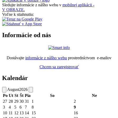
Sledujte informácie z nášho webu v
mobilnej aplikácii -
V OBRAZE.
Voľne k stiahnutiu:
Informácie od nás
Dostávajte
informácie z nášho webu
prostredníctvom e-mailov
Chcem sa zaregistrovať
Kalendár
August
2026
Po
Ut
St
Št
Pia
So
Ne
27
28
29
30
31
1
2
3
4
5
6
7
8
9
10
11
12
13
14
15
16