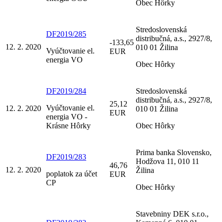
Obec Hôrky
Stredoslovenská
DF2019/285
distribučná, a.s., 2927/8,
-133,65
12. 2. 2020
010 01 Žilina
Vyúčtovanie el.
EUR
energia VO
Obec Hôrky
DF2019/284
Stredoslovenská
distribučná, a.s., 2927/8,
25,12
Vyúčtovanie el.
12. 2. 2020
010 01 Žilina
EUR
energia VO -
Krásne Hôrky
Obec Hôrky
Prima banka Slovensko,
DF2019/283
Hodžova 11, 010 11
46,76
12. 2. 2020
Žilina
poplatok za účet
EUR
CP
Obec Hôrky
Stavebniny DEK s.r.o.,