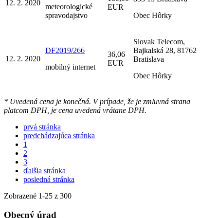
12. 2. 2020
meteorologické
EUR
spravodajstvo
Obec Hôrky
Slovak Telecom,
DF2019/266
Bajkalská 28, 81762
36,06
12. 2. 2020
Bratislava
EUR
mobilný internet
Obec Hôrky
* Uvedená cena je konečná. V prípade, že je zmluvná strana
platcom DPH, je cena uvedená vrátane DPH.
prvá stránka
predchádzajúca stránka
1
2
3
ďalšia stránka
posledná stránka
Zobrazené
1
-
25
z 300
Obecný úrad