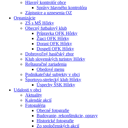
Hlavný kontrolór obce
Správy hlavného kontrolóra
Zápisnice a uznesenia OZ
Organizácie
ZŠ s MŠ Hôrky
Obecný futbalový klub
Prípravka OFK Hôrky
Žiaci OFK Hôrky
Dorast OFK Hôrky
Dospelí OFK Hôrky
Dobrovoľný hasičský zbor
Klub slovenských turistov Hôrky
Reštauračné zariadenia
Obedové menu
Podnikateľské subjekty v obci
Športovo-strelecký klub Hôrky
Úspechy ŠSK Hôrky
Udalosti v obci
Aktuality
Kalendár akcií
Fotogaléria
Obecné fotografie
Budovanie, rekonštrukcie, opravy
Historické fotografie
Zo spoločenských akcií