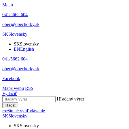
Menu
041/5662 604
obec@obechorky.sk
SK
Slovensky
SK
Slovensky
EN
English
041/5662 604
obec@obechorky.sk
Facebook
Mapa webu
RSS
Vytlačiť
Hľadaný výraz
Hľadať
rozšírené vyhľadávanie
SK
Slovensky
SK
Slovensky