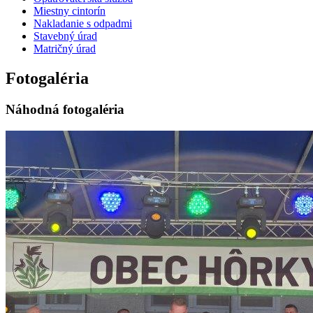
Miestny cintorín
Nakladanie s odpadmi
Stavebný úrad
Matričný úrad
Fotogaléria
Náhodná fotogaléria