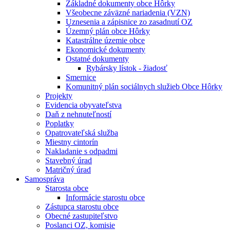
Základné dokumenty obce Hôrky
Všeobecne záväzné nariadenia (VZN)
Uznesenia a zápisnice zo zasadnutí OZ
Územný plán obce Hôrky
Katastrálne územie obce
Ekonomické dokumenty
Ostatné dokumenty
Rybársky lístok - žiadosť
Smernice
Komunitný plán sociálnych služieb Obce Hôrky
Projekty
Evidencia obyvateľstva
Daň z nehnuteľností
Poplatky
Opatrovateľská služba
Miestny cintorín
Nakladanie s odpadmi
Stavebný úrad
Matričný úrad
Samospráva
Starosta obce
Informácie starostu obce
Zástupca starostu obce
Obecné zastupiteľstvo
Poslanci OZ, komisie