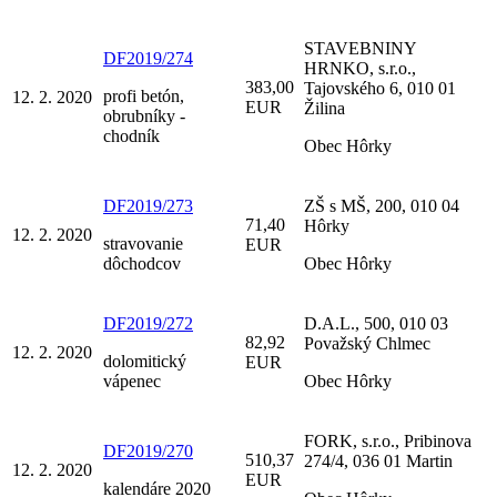
STAVEBNINY
DF2019/274
HRNKO, s.r.o.,
383,00
Tajovského 6, 010 01
profi betón,
12. 2. 2020
EUR
Žilina
obrubníky -
chodník
Obec Hôrky
DF2019/273
ZŠ s MŠ, 200, 010 04
71,40
Hôrky
12. 2. 2020
stravovanie
EUR
dôchodcov
Obec Hôrky
DF2019/272
D.A.L., 500, 010 03
82,92
Považský Chlmec
12. 2. 2020
dolomitický
EUR
vápenec
Obec Hôrky
FORK, s.r.o., Pribinova
DF2019/270
510,37
274/4, 036 01 Martin
12. 2. 2020
EUR
kalendáre 2020