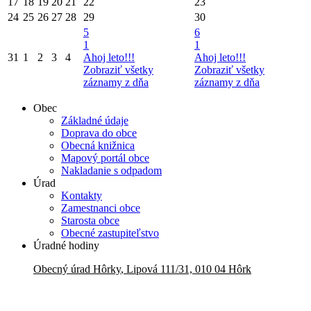
17
18
19
20
21
22
23
24
25
26
27
28
29
30
5
6
1
1
31
1
2
3
4
Ahoj leto!!!
Ahoj leto!!!
Zobraziť všetky
Zobraziť všetky
záznamy z dňa
záznamy z dňa
Obec
Základné údaje
Doprava do obce
Obecná knižnica
Mapový portál obce
Nakladanie s odpadom
Úrad
Kontakty
Zamestnanci obce
Starosta obce
Obecné zastupiteľstvo
Úradné hodiny
Obecný úrad
Hôrky
,
Lipová 111/31, 010 04 Hôrk