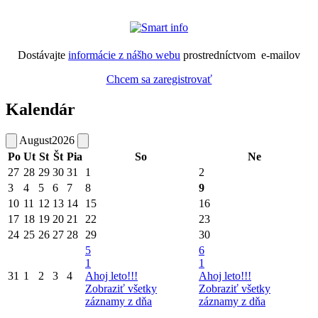
Dostávajte
informácie z nášho webu
prostredníctvom e-mailov
Chcem sa zaregistrovať
Kalendár
August
2026
Po
Ut
St
Št
Pia
So
Ne
27
28
29
30
31
1
2
3
4
5
6
7
8
9
10
11
12
13
14
15
16
17
18
19
20
21
22
23
24
25
26
27
28
29
30
5
6
1
1
31
1
2
3
4
Ahoj leto!!!
Ahoj leto!!!
Zobraziť všetky
Zobraziť všetky
záznamy z dňa
záznamy z dňa