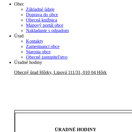
Obec
Základné údaje
Doprava do obce
Obecná knižnica
Mapový portál obce
Nakladanie s odpadom
Úrad
Kontakty
Zamestnanci obce
Starosta obce
Obecné zastupiteľstvo
Úradné hodiny
Obecný úrad
Hôrky
,
Lipová 111/31, 010 04 Hôrk
ÚRADNÉ HODINY