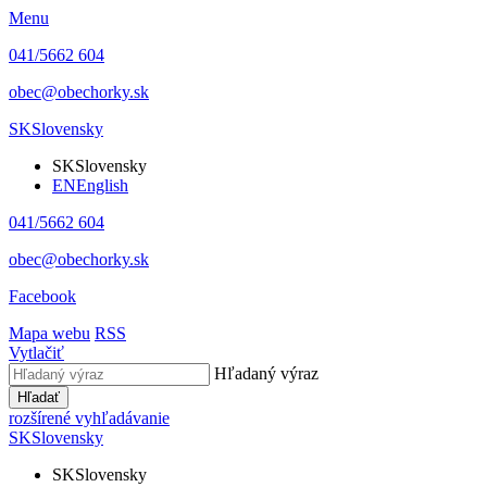
Menu
041/5662 604
obec@obechorky.sk
SK
Slovensky
SK
Slovensky
EN
English
041/5662 604
obec@obechorky.sk
Facebook
Mapa webu
RSS
Vytlačiť
Hľadaný výraz
Hľadať
rozšírené vyhľadávanie
SK
Slovensky
SK
Slovensky