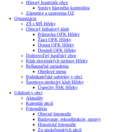
Hlavný kontrolór obce
Správy hlavného kontrolóra
Zápisnice a uznesenia OZ
Organizácie
ZŠ s MŠ Hôrky
Obecný futbalový klub
Prípravka OFK Hôrky
Žiaci OFK Hôrky
Dorast OFK Hôrky
Dospelí OFK Hôrky
Dobrovoľný hasičský zbor
Klub slovenských turistov Hôrky
Reštauračné zariadenia
Obedové menu
Podnikateľské subjekty v obci
Športovo-strelecký klub Hôrky
Úspechy ŠSK Hôrky
Udalosti v obci
Aktuality
Kalendár akcií
Fotogaléria
Obecné fotografie
Budovanie, rekonštrukcie, opravy
Historické fotografie
Zo spoločenských akcií