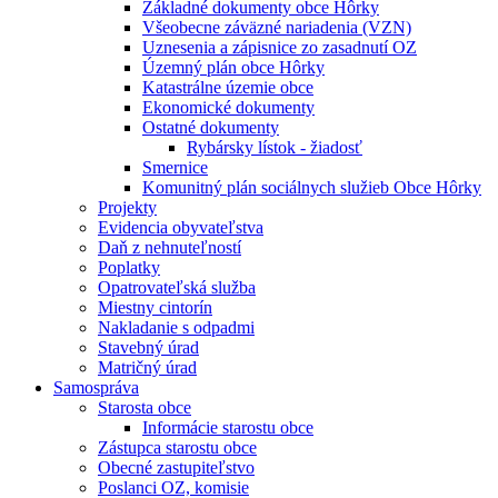
Základné dokumenty obce Hôrky
Všeobecne záväzné nariadenia (VZN)
Uznesenia a zápisnice zo zasadnutí OZ
Územný plán obce Hôrky
Katastrálne územie obce
Ekonomické dokumenty
Ostatné dokumenty
Rybársky lístok - žiadosť
Smernice
Komunitný plán sociálnych služieb Obce Hôrky
Projekty
Evidencia obyvateľstva
Daň z nehnuteľností
Poplatky
Opatrovateľská služba
Miestny cintorín
Nakladanie s odpadmi
Stavebný úrad
Matričný úrad
Samospráva
Starosta obce
Informácie starostu obce
Zástupca starostu obce
Obecné zastupiteľstvo
Poslanci OZ, komisie