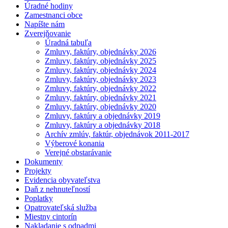
Úradné hodiny
Zamestnanci obce
Napíšte nám
Zverejňovanie
Úradná tabuľa
Zmluvy, faktúry, objednávky 2026
Zmluvy, faktúry, objednávky 2025
Zmluvy, faktúry, objednávky 2024
Zmluvy, faktúry, objednávky 2023
Zmluvy, faktúry, objednávky 2022
Zmluvy, faktúry, objednávky 2021
Zmluvy, faktúry, objednávky 2020
Zmluvy, faktúry a objednávky 2019
Zmluvy, faktúry a objednávky 2018
Archív zmlúv, faktúr, objednávok 2011-2017
Výberové konania
Verejné obstarávanie
Dokumenty
Projekty
Evidencia obyvateľstva
Daň z nehnuteľností
Poplatky
Opatrovateľská služba
Miestny cintorín
Nakladanie s odpadmi