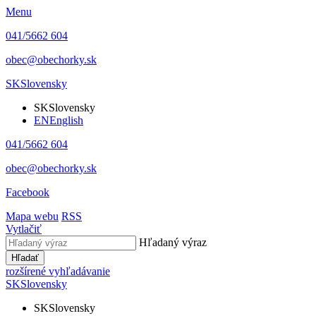
Menu
041/5662 604
obec@obechorky.sk
SK
Slovensky
SK
Slovensky
EN
English
041/5662 604
obec@obechorky.sk
Facebook
Mapa webu
RSS
Vytlačiť
Hľadaný výraz
Hľadať
rozšírené vyhľadávanie
SK
Slovensky
SK
Slovensky