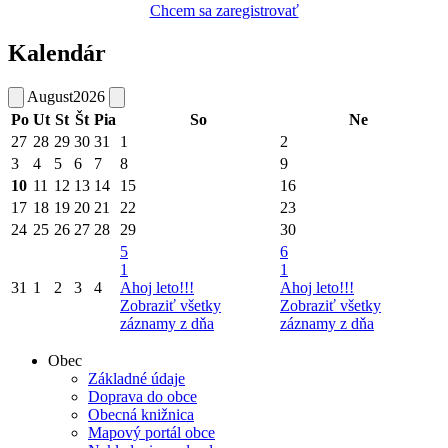
Chcem sa zaregistrovať
Kalendár
August
2026
Po
Ut
St
Št
Pia
So
Ne
27
28
29
30
31
1
2
3
4
5
6
7
8
9
10
11
12
13
14
15
16
17
18
19
20
21
22
23
24
25
26
27
28
29
30
5
6
1
1
31
1
2
3
4
Ahoj leto!!!
Ahoj leto!!!
Zobraziť všetky
Zobraziť všetky
záznamy z dňa
záznamy z dňa
Obec
Základné údaje
Doprava do obce
Obecná knižnica
Mapový portál obce