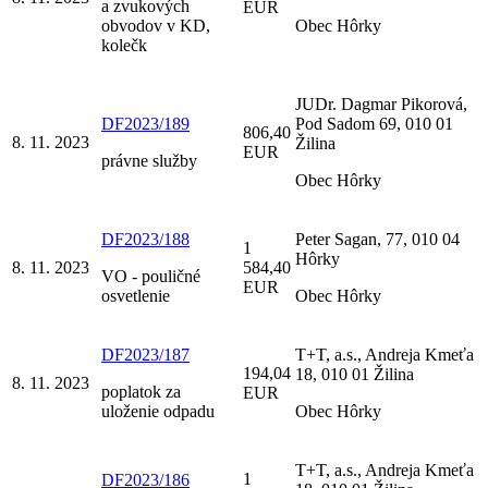
a zvukových
EUR
obvodov v KD,
Obec Hôrky
kolečk
JUDr. Dagmar Pikorová,
DF2023/189
Pod Sadom 69, 010 01
806,40
8. 11. 2023
Žilina
EUR
právne služby
Obec Hôrky
DF2023/188
Peter Sagan, 77, 010 04
1
Hôrky
8. 11. 2023
584,40
VO - pouličné
EUR
osvetlenie
Obec Hôrky
DF2023/187
T+T, a.s., Andreja Kmeťa
194,04
18, 010 01 Žilina
8. 11. 2023
poplatok za
EUR
uloženie odpadu
Obec Hôrky
T+T, a.s., Andreja Kmeťa
1
DF2023/186