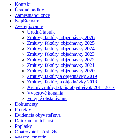
Kontakt
Úradné hodiny
Zamestnanci obce
Napíšte nám
Zverejňovanie
Úradná tabuľa
Zmluvy, faktúry, objednávky 2026
Zmluvy, faktúry, objednávky 2025
Zmluvy, faktúry, objednávky 2024
Zmluvy, faktúry, objednávky 2023
Zmluvy, faktúry, objednávky 2022
Zmluvy, faktúry, objednávky 2021
Zmluvy, faktúry, objednávky 2020
Zmluvy, faktúry a objednávky 2019
Zmluvy, faktúry a objednávky 2018
Archív zmlúv, faktúr, objednávok 2011-2017
Výberové konania
Verejné obstarávanie
Dokumenty
Projekty
Evidencia obyvateľstva
Daň z nehnuteľností
Poplatky
Opatrovateľská služba
Miestny cintorín