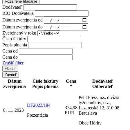
Rozšírené hľadanie
Dodávateľ
IČO Dodávatelia
Dátum zverejnenia od
Dátum zverejnenia do
Zverejnený v roku
Číslo faktúry
Popis plnenia
Cena od
Cena do
Zrušiť filter
Zavrieť
Dátum
Číslo faktúry
Cena
Dodávateľ
zverejnenia
Popis plnenia
*
Odberateľ
Petit Press, a.s. divízia
týždenníkov, o.z.,
DF2023/194
374,98
Lazaretská 12, 810 08
8. 11. 2023
EUR
Bratislava
Prezentácia
Obec Hôrky