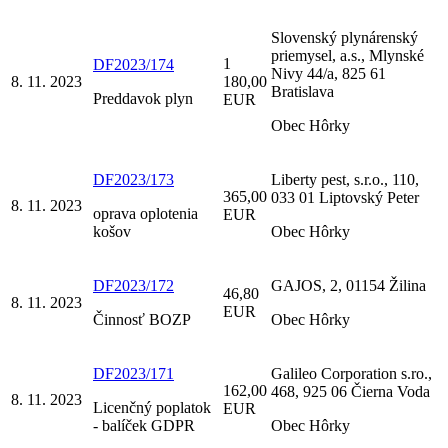
Slovenský plynárenský
priemysel, a.s., Mlynské
1
DF2023/174
Nivy 44/a, 825 61
8. 11. 2023
180,00
Bratislava
Preddavok plyn
EUR
Obec Hôrky
DF2023/173
Liberty pest, s.r.o., 110,
365,00
033 01 Liptovský Peter
8. 11. 2023
oprava oplotenia
EUR
košov
Obec Hôrky
DF2023/172
GAJOS, 2, 01154 Žilina
46,80
8. 11. 2023
EUR
Činnosť BOZP
Obec Hôrky
DF2023/171
Galileo Corporation s.ro.,
162,00
468, 925 06 Čierna Voda
8. 11. 2023
Licenčný poplatok
EUR
- balíček GDPR
Obec Hôrky