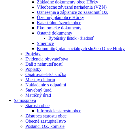
Základné dokumenty obce Hôrky
Všeobecne záväzné nariadenia (VZN)
Uznesenia a zápisnice zo zasadnutí OZ
Územný plán obce Hôrky
Katastrálne územie obce
Ekonomické dokumenty
Ostatné dokumenty
Rybársky lístok - žiadosť
Smernice
Komunitný plán sociálnych služieb Obce Hôrky
Projekty
Evidencia obyvateľstva
Daň z nehnuteľností
Poplatky
Opatrovateľská služba
Miestny cintorín
Nakladanie s odpadmi
Stavebný úrad
Matričný úrad
Samospráva
Starosta obce
Informácie starostu obce
Zástupca starostu obce
Obecné zastupiteľstvo
Poslanci OZ, komisie