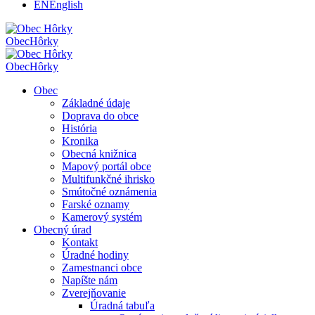
EN
English
Obec
Hôrky
Obec
Hôrky
Obec
Základné údaje
Doprava do obce
História
Kronika
Obecná knižnica
Mapový portál obce
Multifunkčné ihrisko
Smútočné oznámenia
Farské oznamy
Kamerový systém
Obecný úrad
Kontakt
Úradné hodiny
Zamestnanci obce
Napíšte nám
Zverejňovanie
Úradná tabuľa