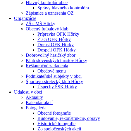
Hlavný kontrolór obce
Správy hlavného kontrolóra
Zápisnice a uznesenia OZ
Organizácie
ZŠ s MŠ Hôrky
Obecný futbalový klub
Prípravka OFK Hôrky
Žiaci OFK Hôrky
Dorast OFK Hôrky
Dospelí OFK Hôrky
Dobrovoľný hasičský zbor
Klub slovenských turistov Hôrky
Reštauračné zariadenia
Obedové menu
Podnikateľské subjekty v obci
Športovo-strelecký klub Hôrky
Úspechy ŠSK Hôrky
Udalosti v obci
Aktuality
Kalendár akcií
Fotogaléria
Obecné fotografie
Budovanie, rekonštrukcie, opravy
Historické fotografie
Zo spoločenských akcií