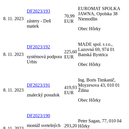
EUROMAT SPOLKA
DF2023/193
JAWNA, Opolska 38
70,99
8. 11. 2023
Niemodlin
zástery - Deň
EUR
matiek
Obec Hôrky
MADE spol. s r.o.,
DF2023/192
Lazovná 69, 974 01
225,60
8. 11. 2023
Banská Bystrica
systémová podpora
EUR
Urbis
Obec Hôrky
Ing. Boris Timkanič,
DF2023/191
Moyzesova 43, 010 01
419,93
8. 11. 2023
Žilina
EUR
znalecký posudok
Obec Hôrky
DF2023/190
Peter Sagan, 77, 010 04
montáž svetelných
293,20
Hôrky
8. 11. 2023