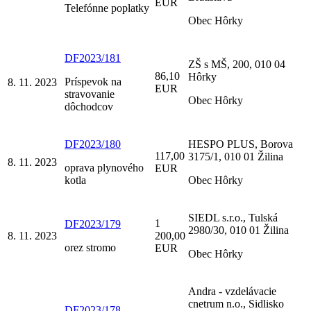
EUR
Telefónne poplatky
Obec Hôrky
DF2023/181
ZŠ s MŠ, 200, 010 04
86,10
Hôrky
Príspevok na
8. 11. 2023
EUR
stravovanie
Obec Hôrky
dôchodcov
DF2023/180
HESPO PLUS, Borova
117,00
3175/1, 010 01 Žilina
8. 11. 2023
oprava plynového
EUR
kotla
Obec Hôrky
SIEDL s.r.o., Tulská
1
DF2023/179
2980/30, 010 01 Žilina
8. 11. 2023
200,00
orez stromo
EUR
Obec Hôrky
Andra - vzdelávacie
cnetrum n.o., Sidlisko
DF2023/178