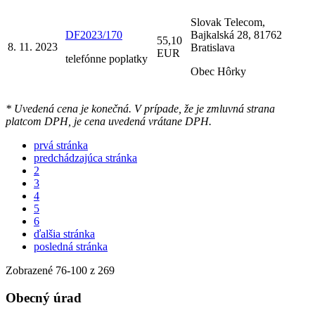
Slovak Telecom,
DF2023/170
Bajkalská 28, 81762
55,10
8. 11. 2023
Bratislava
EUR
telefónne poplatky
Obec Hôrky
* Uvedená cena je konečná. V prípade, že je zmluvná strana
platcom DPH, je cena uvedená vrátane DPH.
prvá stránka
predchádzajúca stránka
2
3
4
5
6
ďalšia stránka
posledná stránka
Zobrazené
76
-
100
z 269
Obecný úrad