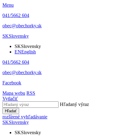
Menu
041/5662 604
obec@obechorky.sk
SK
Slovensky
SK
Slovensky
EN
English
041/5662 604
obec@obechorky.sk
Facebook
Mapa webu
RSS
Vytlačiť
Hľadaný výraz
Hľadať
rozšírené vyhľadávanie
SK
Slovensky
SK
Slovensky