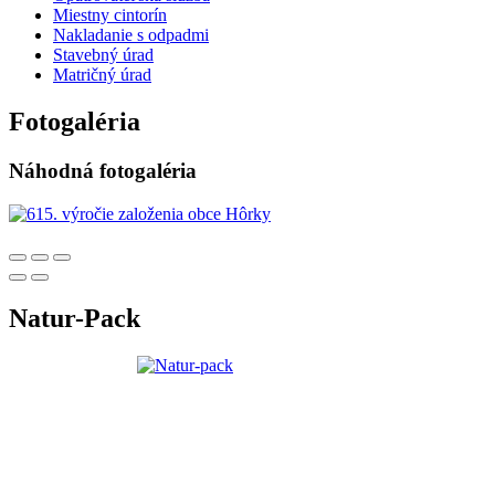
Miestny cintorín
Nakladanie s odpadmi
Stavebný úrad
Matričný úrad
Fotogaléria
Náhodná fotogaléria
Natur-Pack