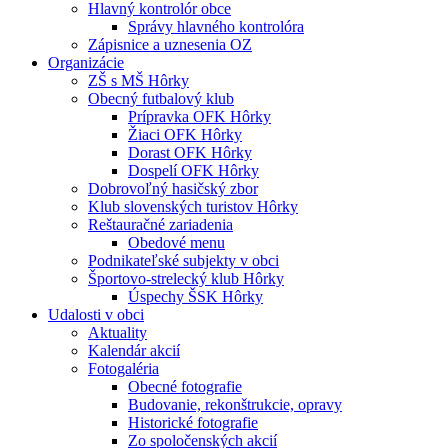
Hlavný kontrolór obce
Správy hlavného kontrolóra
Zápisnice a uznesenia OZ
Organizácie
ZŠ s MŠ Hôrky
Obecný futbalový klub
Prípravka OFK Hôrky
Žiaci OFK Hôrky
Dorast OFK Hôrky
Dospelí OFK Hôrky
Dobrovoľný hasičský zbor
Klub slovenských turistov Hôrky
Reštauračné zariadenia
Obedové menu
Podnikateľské subjekty v obci
Športovo-strelecký klub Hôrky
Úspechy ŠSK Hôrky
Udalosti v obci
Aktuality
Kalendár akcií
Fotogaléria
Obecné fotografie
Budovanie, rekonštrukcie, opravy
Historické fotografie
Zo spoločenských akcií