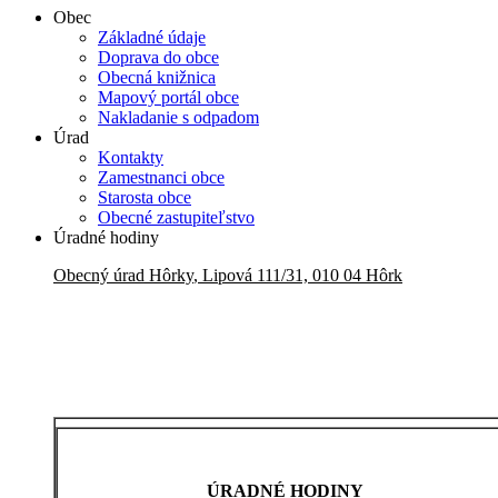
Obec
Základné údaje
Doprava do obce
Obecná knižnica
Mapový portál obce
Nakladanie s odpadom
Úrad
Kontakty
Zamestnanci obce
Starosta obce
Obecné zastupiteľstvo
Úradné hodiny
Obecný úrad
Hôrky
,
Lipová 111/31, 010 04 Hôrk
ÚRADNÉ HODINY