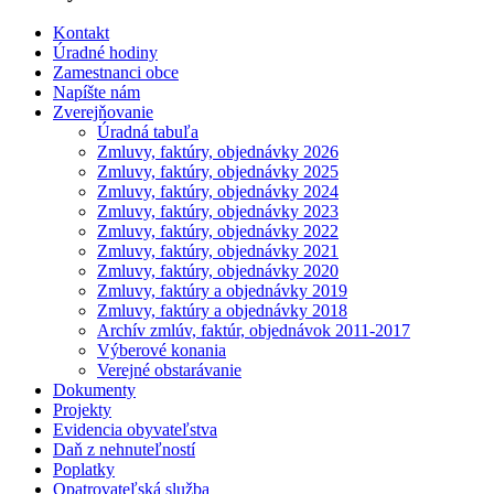
Kontakt
Úradné hodiny
Zamestnanci obce
Napíšte nám
Zverejňovanie
Úradná tabuľa
Zmluvy, faktúry, objednávky 2026
Zmluvy, faktúry, objednávky 2025
Zmluvy, faktúry, objednávky 2024
Zmluvy, faktúry, objednávky 2023
Zmluvy, faktúry, objednávky 2022
Zmluvy, faktúry, objednávky 2021
Zmluvy, faktúry, objednávky 2020
Zmluvy, faktúry a objednávky 2019
Zmluvy, faktúry a objednávky 2018
Archív zmlúv, faktúr, objednávok 2011-2017
Výberové konania
Verejné obstarávanie
Dokumenty
Projekty
Evidencia obyvateľstva
Daň z nehnuteľností
Poplatky
Opatrovateľská služba