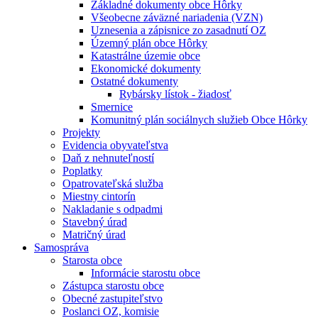
Základné dokumenty obce Hôrky
Všeobecne záväzné nariadenia (VZN)
Uznesenia a zápisnice zo zasadnutí OZ
Územný plán obce Hôrky
Katastrálne územie obce
Ekonomické dokumenty
Ostatné dokumenty
Rybársky lístok - žiadosť
Smernice
Komunitný plán sociálnych služieb Obce Hôrky
Projekty
Evidencia obyvateľstva
Daň z nehnuteľností
Poplatky
Opatrovateľská služba
Miestny cintorín
Nakladanie s odpadmi
Stavebný úrad
Matričný úrad
Samospráva
Starosta obce
Informácie starostu obce
Zástupca starostu obce
Obecné zastupiteľstvo
Poslanci OZ, komisie