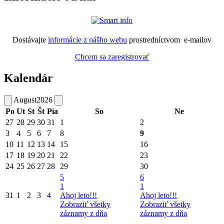
Dostávajte
informácie z nášho webu
prostredníctvom e-mailov
Chcem sa zaregistrovať
Kalendár
August
2026
Po
Ut
St
Št
Pia
So
Ne
27
28
29
30
31
1
2
3
4
5
6
7
8
9
10
11
12
13
14
15
16
17
18
19
20
21
22
23
24
25
26
27
28
29
30
5
6
1
1
31
1
2
3
4
Ahoj leto!!!
Ahoj leto!!!
Zobraziť všetky
Zobraziť všetky
záznamy z dňa
záznamy z dňa