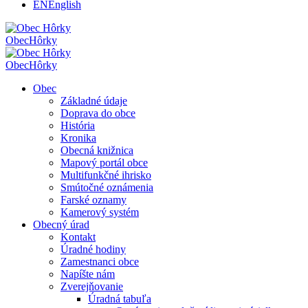
EN
English
Obec
Hôrky
Obec
Hôrky
Obec
Základné údaje
Doprava do obce
História
Kronika
Obecná knižnica
Mapový portál obce
Multifunkčné ihrisko
Smútočné oznámenia
Farské oznamy
Kamerový systém
Obecný úrad
Kontakt
Úradné hodiny
Zamestnanci obce
Napíšte nám
Zverejňovanie
Úradná tabuľa