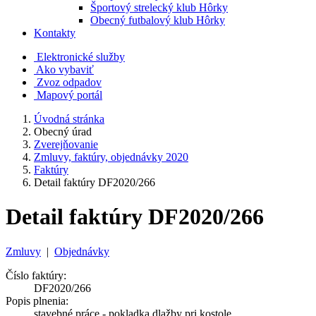
Športový strelecký klub Hôrky
Obecný futbalový klub Hôrky
Kontakty
Elektronické služby
Ako vybaviť
Zvoz odpadov
Mapový portál
Úvodná stránka
Obecný úrad
Zverejňovanie
Zmluvy, faktúry, objednávky 2020
Faktúry
Detail faktúry DF2020/266
Detail faktúry DF2020/266
Zmluvy
|
Objednávky
Číslo faktúry:
DF2020/266
Popis plnenia:
stavebné práce - pokladka dlažby pri kostole