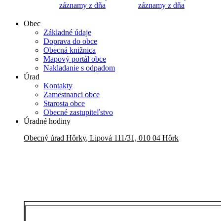
záznamy z dňa
záznamy z dňa
Obec
Základné údaje
Doprava do obce
Obecná knižnica
Mapový portál obce
Nakladanie s odpadom
Úrad
Kontakty
Zamestnanci obce
Starosta obce
Obecné zastupiteľstvo
Úradné hodiny
Obecný úrad
Hôrky
,
Lipová 111/31, 010 04 Hôrk