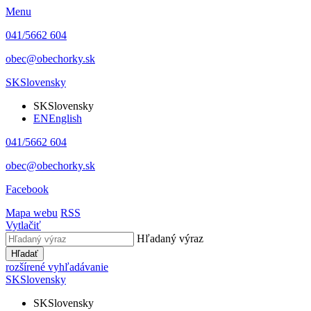
Menu
041/5662 604
obec@obechorky.sk
SK
Slovensky
SK
Slovensky
EN
English
041/5662 604
obec@obechorky.sk
Facebook
Mapa webu
RSS
Vytlačiť
Hľadaný výraz
Hľadať
rozšírené vyhľadávanie
SK
Slovensky
SK
Slovensky