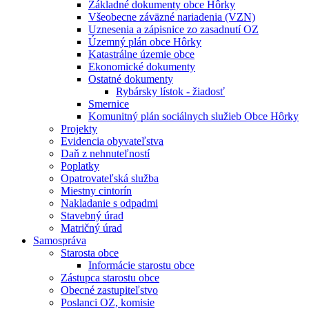
Základné dokumenty obce Hôrky
Všeobecne záväzné nariadenia (VZN)
Uznesenia a zápisnice zo zasadnutí OZ
Územný plán obce Hôrky
Katastrálne územie obce
Ekonomické dokumenty
Ostatné dokumenty
Rybársky lístok - žiadosť
Smernice
Komunitný plán sociálnych služieb Obce Hôrky
Projekty
Evidencia obyvateľstva
Daň z nehnuteľností
Poplatky
Opatrovateľská služba
Miestny cintorín
Nakladanie s odpadmi
Stavebný úrad
Matričný úrad
Samospráva
Starosta obce
Informácie starostu obce
Zástupca starostu obce
Obecné zastupiteľstvo
Poslanci OZ, komisie