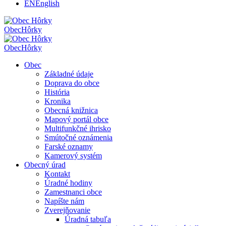
EN
English
Obec
Hôrky
Obec
Hôrky
Obec
Základné údaje
Doprava do obce
História
Kronika
Obecná knižnica
Mapový portál obce
Multifunkčné ihrisko
Smútočné oznámenia
Farské oznamy
Kamerový systém
Obecný úrad
Kontakt
Úradné hodiny
Zamestnanci obce
Napíšte nám
Zverejňovanie
Úradná tabuľa