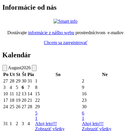
Informácie od nás
Dostávajte
informácie z nášho webu
prostredníctvom e-mailov
Chcem sa zaregistrovať
Kalendár
August
2026
Po
Ut
St
Št
Pia
So
Ne
27
28
29
30
31
1
2
3
4
5
6
7
8
9
10
11
12
13
14
15
16
17
18
19
20
21
22
23
24
25
26
27
28
29
30
5
6
1
1
31
1
2
3
4
Ahoj leto!!!
Ahoj leto!!!
Zobraziť všetky
Zobraziť všetky