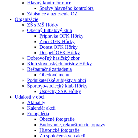
Hlavný kontrolór obce
Správy hlavného kontrolóra
Zápisnice a uznesenia OZ
Organizácie
ZŠ s MŠ Hôrky
Obecný futbalový klub
Prípravka OFK Hôrky
Žiaci OFK Hôrky
Dorast OFK Hôrky
Dospelí OFK Hôrky
Dobrovoľný hasičský zbor
Klub slovenských turistov Hôrky
Reštauračné zariadenia
Obedové menu
Podnikateľské subjekty v obci
Športovo-strelecký klub Hôrky
Úspechy ŠSK Hôrky
Udalosti v obci
Aktuality
Kalendár akcií
Fotogaléria
Obecné fotografie
Budovanie, rekonštrukcie, opravy
Historické fotografie
Zo spoločenských akcií