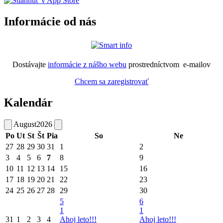
Informácie od nás
Dostávajte
informácie z nášho webu
prostredníctvom e-mailov
Chcem sa zaregistrovať
Kalendár
August
2026
Po
Ut
St
Št
Pia
So
Ne
27
28
29
30
31
1
2
3
4
5
6
7
8
9
10
11
12
13
14
15
16
17
18
19
20
21
22
23
24
25
26
27
28
29
30
5
6
1
1
31
1
2
3
4
Ahoj leto!!!
Ahoj leto!!!