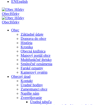
EN
English
Obec
Hôrky
Obec
Hôrky
Obec
Základné údaje
Doprava do obce
História
Kronika
Obecná knižnica
Mapový portál obce
Multifunkčné ihrisko
Smútočné oznámenia
Farské oznamy
Kamerový systém
Obecný úrad
Kontakt
Úradné hodiny
Zamestnanci obce
Napíšte nám
Zverejňovanie
Úradná tabuľa