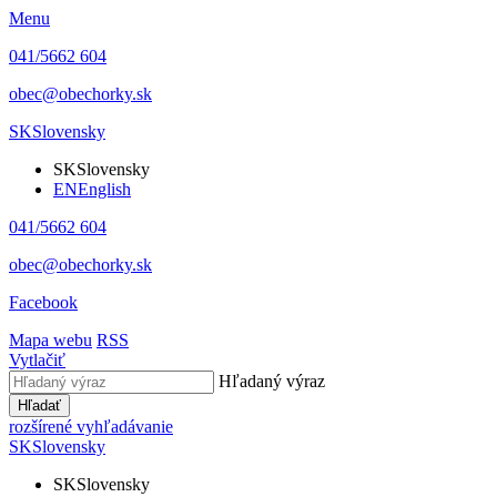
Menu
041/5662 604
obec@obechorky.sk
SK
Slovensky
SK
Slovensky
EN
English
041/5662 604
obec@obechorky.sk
Facebook
Mapa webu
RSS
Vytlačiť
Hľadaný výraz
Hľadať
rozšírené vyhľadávanie
SK
Slovensky
SK
Slovensky