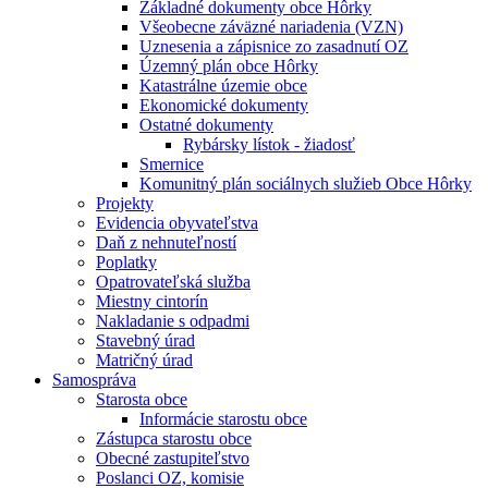
Základné dokumenty obce Hôrky
Všeobecne záväzné nariadenia (VZN)
Uznesenia a zápisnice zo zasadnutí OZ
Územný plán obce Hôrky
Katastrálne územie obce
Ekonomické dokumenty
Ostatné dokumenty
Rybársky lístok - žiadosť
Smernice
Komunitný plán sociálnych služieb Obce Hôrky
Projekty
Evidencia obyvateľstva
Daň z nehnuteľností
Poplatky
Opatrovateľská služba
Miestny cintorín
Nakladanie s odpadmi
Stavebný úrad
Matričný úrad
Samospráva
Starosta obce
Informácie starostu obce
Zástupca starostu obce
Obecné zastupiteľstvo
Poslanci OZ, komisie