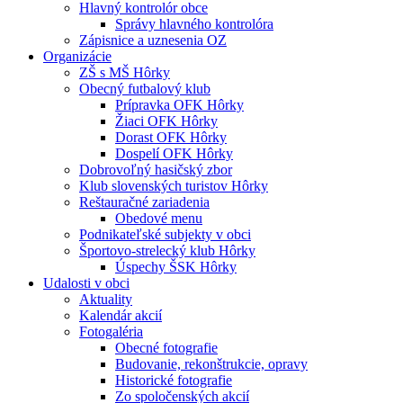
Hlavný kontrolór obce
Správy hlavného kontrolóra
Zápisnice a uznesenia OZ
Organizácie
ZŠ s MŠ Hôrky
Obecný futbalový klub
Prípravka OFK Hôrky
Žiaci OFK Hôrky
Dorast OFK Hôrky
Dospelí OFK Hôrky
Dobrovoľný hasičský zbor
Klub slovenských turistov Hôrky
Reštauračné zariadenia
Obedové menu
Podnikateľské subjekty v obci
Športovo-strelecký klub Hôrky
Úspechy ŠSK Hôrky
Udalosti v obci
Aktuality
Kalendár akcií
Fotogaléria
Obecné fotografie
Budovanie, rekonštrukcie, opravy
Historické fotografie
Zo spoločenských akcií