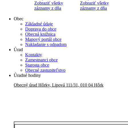
Zobraziť všetky
Zobraziť všetky
záznamy z dňa
záznamy z dňa
Obec
Základné údaje
Doprava do obce
Obecná knižnica
Mapový portál obce
Nakladanie s odpadom
Úrad
Kontakty
Zamestnanci obce
Starosta obce
Obecné zastupiteľstvo
Úradné hodiny
Obecný úrad
Hôrky
,
Lipová 111/31, 010 04 Hôrk