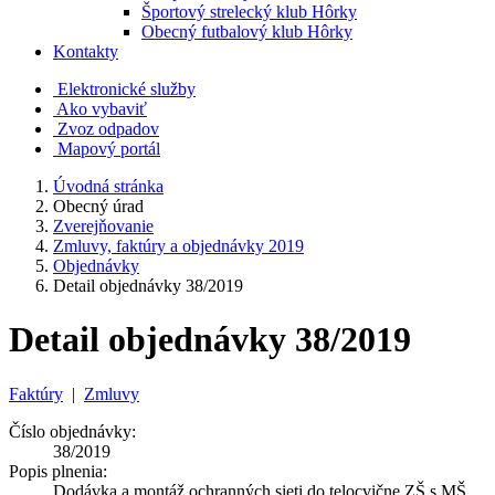
Športový strelecký klub Hôrky
Obecný futbalový klub Hôrky
Kontakty
Elektronické služby
Ako vybaviť
Zvoz odpadov
Mapový portál
Úvodná stránka
Obecný úrad
Zverejňovanie
Zmluvy, faktúry a objednávky 2019
Objednávky
Detail objednávky 38/2019
Detail objednávky 38/2019
Faktúry
|
Zmluvy
Číslo objednávky:
38/2019
Popis plnenia:
Dodávka a montáž ochranných sieti do telocvične ZŠ s MŠ