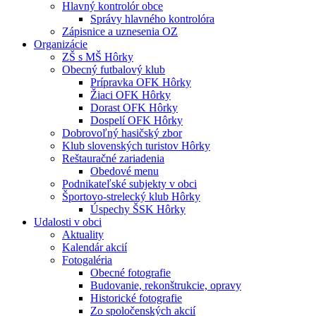
Hlavný kontrolór obce
Správy hlavného kontrolóra
Zápisnice a uznesenia OZ
Organizácie
ZŠ s MŠ Hôrky
Obecný futbalový klub
Prípravka OFK Hôrky
Žiaci OFK Hôrky
Dorast OFK Hôrky
Dospelí OFK Hôrky
Dobrovoľný hasičský zbor
Klub slovenských turistov Hôrky
Reštauračné zariadenia
Obedové menu
Podnikateľské subjekty v obci
Športovo-strelecký klub Hôrky
Úspechy ŠSK Hôrky
Udalosti v obci
Aktuality
Kalendár akcií
Fotogaléria
Obecné fotografie
Budovanie, rekonštrukcie, opravy
Historické fotografie
Zo spoločenských akcií