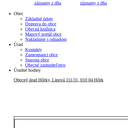
záznamy z dňa
záznamy z dňa
Obec
Základné údaje
Doprava do obce
Obecná knižnica
Mapový portál obce
Nakladanie s odpadom
Úrad
Kontakty
Zamestnanci obce
Starosta obce
Obecné zastupiteľstvo
Úradné hodiny
Obecný úrad
Hôrky
,
Lipová 111/31, 010 04 Hôrk