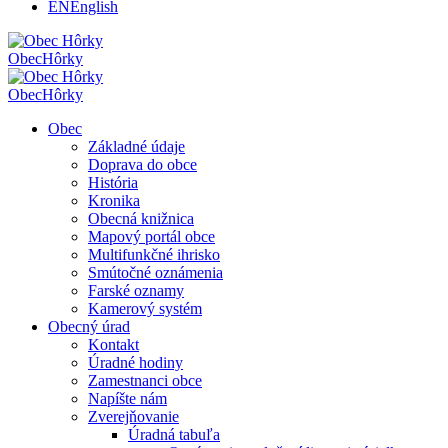
EN
English
Obec
Hôrky
Obec
Hôrky
Obec
Základné údaje
Doprava do obce
História
Kronika
Obecná knižnica
Mapový portál obce
Multifunkčné ihrisko
Smútočné oznámenia
Farské oznamy
Kamerový systém
Obecný úrad
Kontakt
Úradné hodiny
Zamestnanci obce
Napíšte nám
Zverejňovanie
Úradná tabuľa