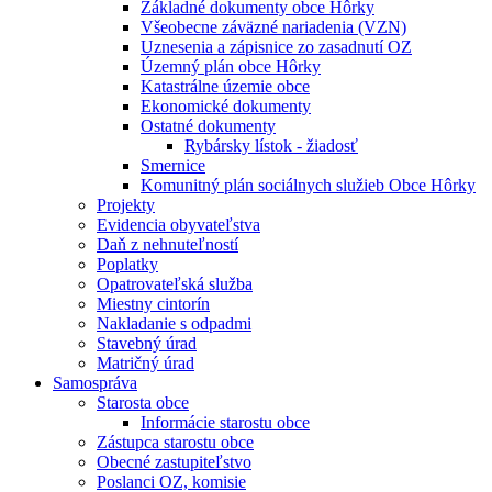
Základné dokumenty obce Hôrky
Všeobecne záväzné nariadenia (VZN)
Uznesenia a zápisnice zo zasadnutí OZ
Územný plán obce Hôrky
Katastrálne územie obce
Ekonomické dokumenty
Ostatné dokumenty
Rybársky lístok - žiadosť
Smernice
Komunitný plán sociálnych služieb Obce Hôrky
Projekty
Evidencia obyvateľstva
Daň z nehnuteľností
Poplatky
Opatrovateľská služba
Miestny cintorín
Nakladanie s odpadmi
Stavebný úrad
Matričný úrad
Samospráva
Starosta obce
Informácie starostu obce
Zástupca starostu obce
Obecné zastupiteľstvo
Poslanci OZ, komisie