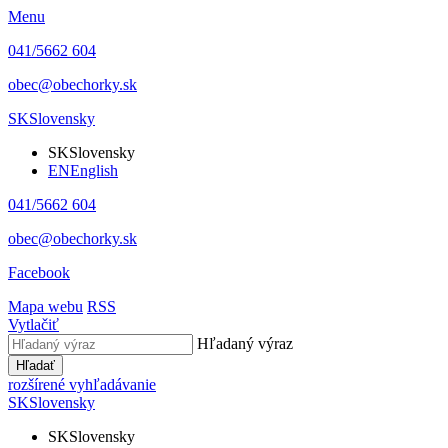
Menu
041/5662 604
obec@obechorky.sk
SK
Slovensky
SK
Slovensky
EN
English
041/5662 604
obec@obechorky.sk
Facebook
Mapa webu
RSS
Vytlačiť
Hľadaný výraz
Hľadať
rozšírené vyhľadávanie
SK
Slovensky
SK
Slovensky