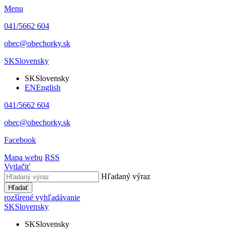
Menu
041/5662 604
obec@obechorky.sk
SK
Slovensky
SK
Slovensky
EN
English
041/5662 604
obec@obechorky.sk
Facebook
Mapa webu
RSS
Vytlačiť
Hľadaný výraz
Hľadať
rozšírené vyhľadávanie
SK
Slovensky
SK
Slovensky