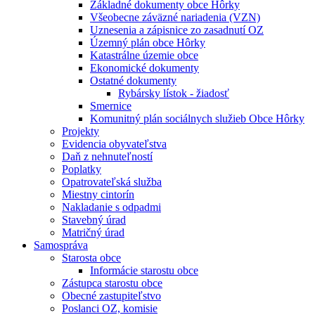
Základné dokumenty obce Hôrky
Všeobecne záväzné nariadenia (VZN)
Uznesenia a zápisnice zo zasadnutí OZ
Územný plán obce Hôrky
Katastrálne územie obce
Ekonomické dokumenty
Ostatné dokumenty
Rybársky lístok - žiadosť
Smernice
Komunitný plán sociálnych služieb Obce Hôrky
Projekty
Evidencia obyvateľstva
Daň z nehnuteľností
Poplatky
Opatrovateľská služba
Miestny cintorín
Nakladanie s odpadmi
Stavebný úrad
Matričný úrad
Samospráva
Starosta obce
Informácie starostu obce
Zástupca starostu obce
Obecné zastupiteľstvo
Poslanci OZ, komisie