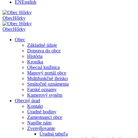
EN
English
Obec
Hôrky
Obec
Hôrky
Obec
Základné údaje
Doprava do obce
História
Kronika
Obecná knižnica
Mapový portál obce
Multifunkčné ihrisko
Smútočné oznámenia
Farské oznamy
Kamerový systém
Obecný úrad
Kontakt
Úradné hodiny
Zamestnanci obce
Napíšte nám
Zverejňovanie
Úradná tabuľa