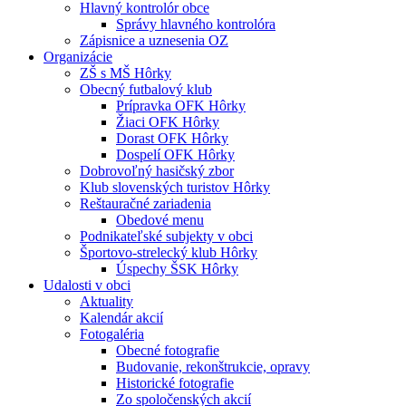
Hlavný kontrolór obce
Správy hlavného kontrolóra
Zápisnice a uznesenia OZ
Organizácie
ZŠ s MŠ Hôrky
Obecný futbalový klub
Prípravka OFK Hôrky
Žiaci OFK Hôrky
Dorast OFK Hôrky
Dospelí OFK Hôrky
Dobrovoľný hasičský zbor
Klub slovenských turistov Hôrky
Reštauračné zariadenia
Obedové menu
Podnikateľské subjekty v obci
Športovo-strelecký klub Hôrky
Úspechy ŠSK Hôrky
Udalosti v obci
Aktuality
Kalendár akcií
Fotogaléria
Obecné fotografie
Budovanie, rekonštrukcie, opravy
Historické fotografie
Zo spoločenských akcií