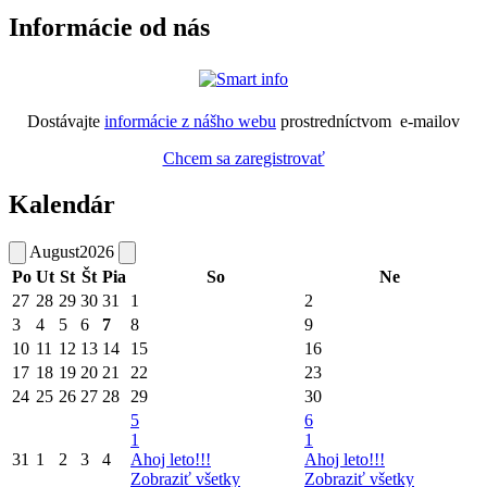
Informácie od nás
Dostávajte
informácie z nášho webu
prostredníctvom e-mailov
Chcem sa zaregistrovať
Kalendár
August
2026
Po
Ut
St
Št
Pia
So
Ne
27
28
29
30
31
1
2
3
4
5
6
7
8
9
10
11
12
13
14
15
16
17
18
19
20
21
22
23
24
25
26
27
28
29
30
5
6
1
1
31
1
2
3
4
Ahoj leto!!!
Ahoj leto!!!
Zobraziť všetky
Zobraziť všetky