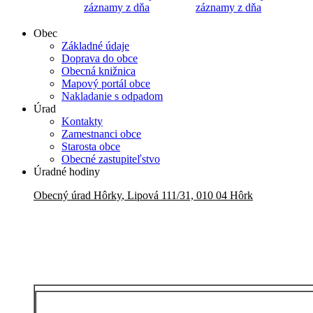
záznamy z dňa
záznamy z dňa
Obec
Základné údaje
Doprava do obce
Obecná knižnica
Mapový portál obce
Nakladanie s odpadom
Úrad
Kontakty
Zamestnanci obce
Starosta obce
Obecné zastupiteľstvo
Úradné hodiny
Obecný úrad
Hôrky
,
Lipová 111/31, 010 04 Hôrk