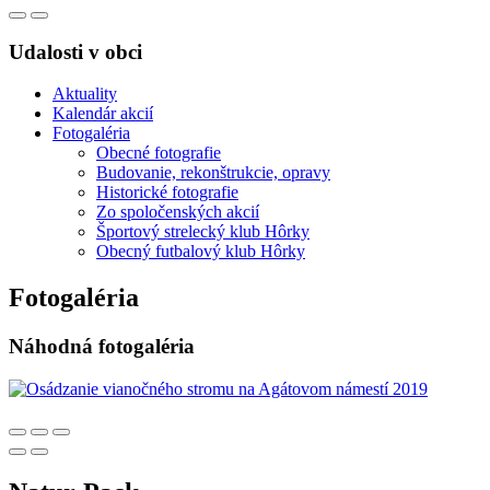
Udalosti v obci
Aktuality
Kalendár akcií
Fotogaléria
Obecné fotografie
Budovanie, rekonštrukcie, opravy
Historické fotografie
Zo spoločenských akcií
Športový strelecký klub Hôrky
Obecný futbalový klub Hôrky
Fotogaléria
Náhodná fotogaléria