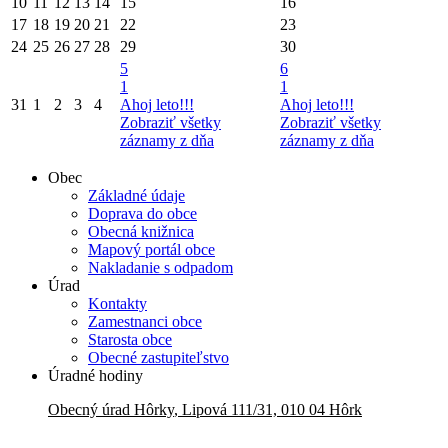
10
11
12
13
14
15
16
17
18
19
20
21
22
23
24
25
26
27
28
29
30
5
6
1
1
31
1
2
3
4
Ahoj leto!!!
Ahoj leto!!!
Zobraziť všetky
Zobraziť všetky
záznamy z dňa
záznamy z dňa
Obec
Základné údaje
Doprava do obce
Obecná knižnica
Mapový portál obce
Nakladanie s odpadom
Úrad
Kontakty
Zamestnanci obce
Starosta obce
Obecné zastupiteľstvo
Úradné hodiny
Obecný úrad
Hôrky
,
Lipová 111/31, 010 04 Hôrk