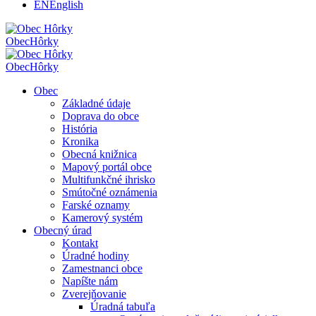
EN
English
Obec
Hôrky
Obec
Hôrky
Obec
Základné údaje
Doprava do obce
História
Kronika
Obecná knižnica
Mapový portál obce
Multifunkčné ihrisko
Smútočné oznámenia
Farské oznamy
Kamerový systém
Obecný úrad
Kontakt
Úradné hodiny
Zamestnanci obce
Napíšte nám
Zverejňovanie
Úradná tabuľa