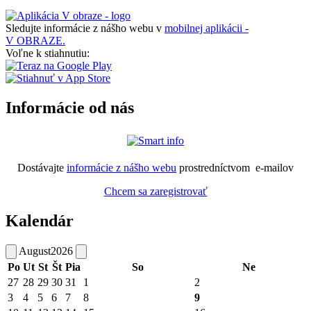
Sledujte informácie z nášho webu v
mobilnej aplikácii -
V OBRAZE.
Voľne k stiahnutiu:
Informácie od nás
Dostávajte
informácie z nášho webu
prostredníctvom e-mailov
Chcem sa zaregistrovať
Kalendár
August
2026
Po
Ut
St
Št
Pia
So
Ne
27
28
29
30
31
1
2
3
4
5
6
7
8
9