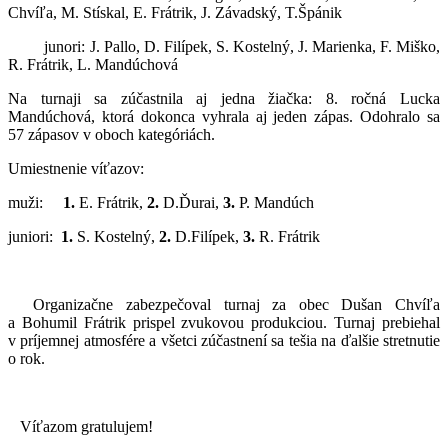
Chvíľa, M. Stískal, E. Frátrik, J. Závadský, T.Špánik
junori: J. Pallo, D. Filípek, S. Kostelný, J. Marienka, F. Miško,
R. Frátrik, L. Mandúchová
Na turnaji sa zúčastnila aj jedna žiačka: 8. ročná Lucka
Mandúchová, ktorá dokonca vyhrala aj jeden zápas. Odohralo sa
57 zápasov v oboch kategóriách.
Umiestnenie víťazov:
muži:
1.
E. Frátrik,
2.
D.Ďurai,
3.
P. Mandúch
juniori:
1.
S. Kostelný,
2.
D.Filípek,
3.
R. Frátrik
Organizačne zabezpečoval turnaj za obec Dušan Chvíľa
a Bohumil Frátrik prispel zvukovou produkciou. Turnaj prebiehal
v príjemnej atmosfére a všetci zúčastnení sa tešia na ďalšie stretnutie
o rok.
Víťazom gratulujem!