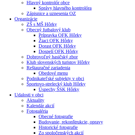
Hlavný kontrolór obce
Správy hlavného kontrolóra
Zápisnice a uznesenia OZ
Organizácie
ZŠ s MŠ Hôrky
Obecný futbalový klub
Prípravka OFK Hôrky
Žiaci OFK Hôrky
Dorast OFK Hôrky
Dospelí OFK Hôrky
Dobrovoľný hasičský zbor
Klub slovenských turistov Hôrky
Reštauračné zariadenia
Obedové menu
Podnikateľské subjekty v obci
Športovo-strelecký klub Hôrky
Úspechy ŠSK Hôrky
Udalosti v obci
Aktuality
Kalendár akcií
Fotogaléria
Obecné fotografie
Budovanie, rekonštrukcie, opravy
Historické fotografie
Zo spoločenských akcií