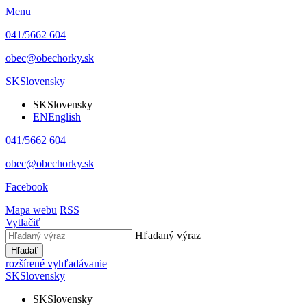
Menu
041/5662 604
obec@obechorky.sk
SK
Slovensky
SK
Slovensky
EN
English
041/5662 604
obec@obechorky.sk
Facebook
Mapa webu
RSS
Vytlačiť
Hľadaný výraz
Hľadať
rozšírené vyhľadávanie
SK
Slovensky
SK
Slovensky