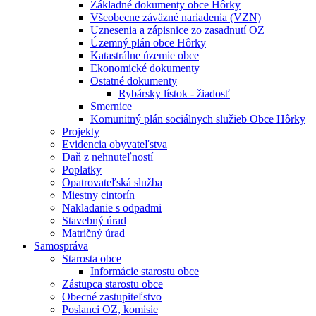
Základné dokumenty obce Hôrky
Všeobecne záväzné nariadenia (VZN)
Uznesenia a zápisnice zo zasadnutí OZ
Územný plán obce Hôrky
Katastrálne územie obce
Ekonomické dokumenty
Ostatné dokumenty
Rybársky lístok - žiadosť
Smernice
Komunitný plán sociálnych služieb Obce Hôrky
Projekty
Evidencia obyvateľstva
Daň z nehnuteľností
Poplatky
Opatrovateľská služba
Miestny cintorín
Nakladanie s odpadmi
Stavebný úrad
Matričný úrad
Samospráva
Starosta obce
Informácie starostu obce
Zástupca starostu obce
Obecné zastupiteľstvo
Poslanci OZ, komisie