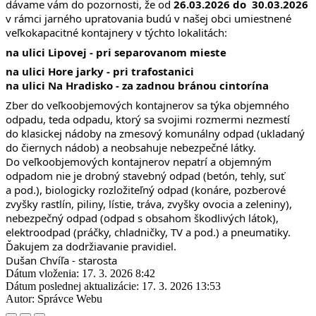
dávame vám do pozornosti, že od 
26.03.2026 do  30.03.2026 
v rámci jarného upratovania budú v našej obci umiestnené 
veľkokapacitné kontajnery v týchto lokalitách:
na ulici Lipovej - pri separovanom mieste
na ulici Hore jarky - pri trafostanici
na ulici Na Hradisko - za zadnou bránou cintorína
Zber do veľkoobjemových kontajnerov sa týka objemného 
odpadu, teda odpadu, ktorý sa svojimi rozmermi nezmestí 
do klasickej nádoby na zmesový komunálny odpad (ukladaný 
do čiernych nádob) a neobsahuje nebezpečné látky. 
Do veľkoobjemových kontajnerov nepatrí a objemným 
odpadom nie je drobný stavebný odpad (betón, tehly, suť 
a pod.), biologicky rozložiteľný odpad (konáre, pozberové 
zvyšky rastlín, piliny, lístie, tráva, zvyšky ovocia a zeleniny), 
nebezpečný odpad (odpad s obsahom škodlivých látok), 
elektroodpad (práčky, chladničky, TV a pod.) a pneumatiky.
Ďakujem za dodržiavanie pravidiel.
Dušan Chvíľa - starosta
Dátum vloženia:
17. 3. 2026 8:42
Dátum poslednej aktualizácie:
17. 3. 2026 13:53
Autor:
Správce Webu