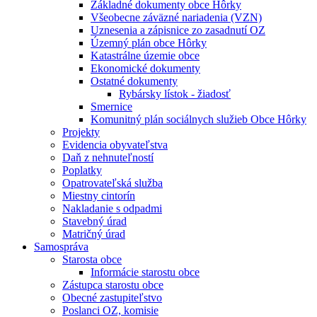
Základné dokumenty obce Hôrky
Všeobecne záväzné nariadenia (VZN)
Uznesenia a zápisnice zo zasadnutí OZ
Územný plán obce Hôrky
Katastrálne územie obce
Ekonomické dokumenty
Ostatné dokumenty
Rybársky lístok - žiadosť
Smernice
Komunitný plán sociálnych služieb Obce Hôrky
Projekty
Evidencia obyvateľstva
Daň z nehnuteľností
Poplatky
Opatrovateľská služba
Miestny cintorín
Nakladanie s odpadmi
Stavebný úrad
Matričný úrad
Samospráva
Starosta obce
Informácie starostu obce
Zástupca starostu obce
Obecné zastupiteľstvo
Poslanci OZ, komisie