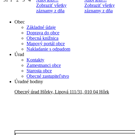
Zobraziť všetky
Zobraziť všetky
záznamy z dňa
záznamy z dňa
Obec
Základné údaje
Doprava do obce
Obecná knižnica
Mapový portál obce
Nakladanie s odpadom
Úrad
Kontakty
Zamestnanci obce
Starosta obce
Obecné zastupiteľstvo
Úradné hodiny
Obecný úrad
Hôrky
,
Lipová 111/31, 010 04 Hôrk