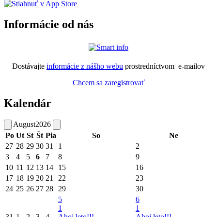
Informácie od nás
Dostávajte
informácie z nášho webu
prostredníctvom e-mailov
Chcem sa zaregistrovať
Kalendár
August
2026
Po
Ut
St
Št
Pia
So
Ne
27
28
29
30
31
1
2
3
4
5
6
7
8
9
10
11
12
13
14
15
16
17
18
19
20
21
22
23
24
25
26
27
28
29
30
5
6
1
1
31
1
2
3
4
Ahoj leto!!!
Ahoj leto!!!