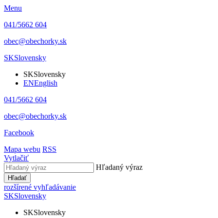
Menu
041/5662 604
obec@obechorky.sk
SK
Slovensky
SK
Slovensky
EN
English
041/5662 604
obec@obechorky.sk
Facebook
Mapa webu
RSS
Vytlačiť
Hľadaný výraz
Hľadať
rozšírené vyhľadávanie
SK
Slovensky
SK
Slovensky