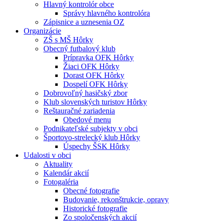
Hlavný kontrolór obce
Správy hlavného kontrolóra
Zápisnice a uznesenia OZ
Organizácie
ZŠ s MŠ Hôrky
Obecný futbalový klub
Prípravka OFK Hôrky
Žiaci OFK Hôrky
Dorast OFK Hôrky
Dospelí OFK Hôrky
Dobrovoľný hasičský zbor
Klub slovenských turistov Hôrky
Reštauračné zariadenia
Obedové menu
Podnikateľské subjekty v obci
Športovo-strelecký klub Hôrky
Úspechy ŠSK Hôrky
Udalosti v obci
Aktuality
Kalendár akcií
Fotogaléria
Obecné fotografie
Budovanie, rekonštrukcie, opravy
Historické fotografie
Zo spoločenských akcií