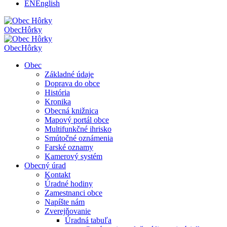
EN
English
Obec
Hôrky
Obec
Hôrky
Obec
Základné údaje
Doprava do obce
História
Kronika
Obecná knižnica
Mapový portál obce
Multifunkčné ihrisko
Smútočné oznámenia
Farské oznamy
Kamerový systém
Obecný úrad
Kontakt
Úradné hodiny
Zamestnanci obce
Napíšte nám
Zverejňovanie
Úradná tabuľa