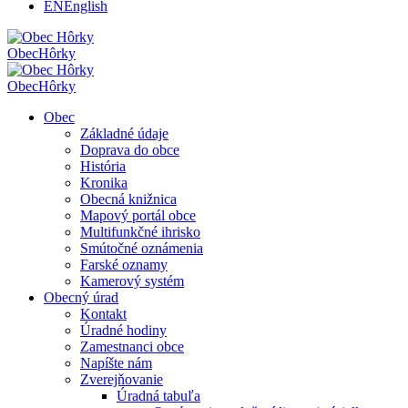
EN
English
Obec
Hôrky
Obec
Hôrky
Obec
Základné údaje
Doprava do obce
História
Kronika
Obecná knižnica
Mapový portál obce
Multifunkčné ihrisko
Smútočné oznámenia
Farské oznamy
Kamerový systém
Obecný úrad
Kontakt
Úradné hodiny
Zamestnanci obce
Napíšte nám
Zverejňovanie
Úradná tabuľa