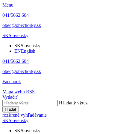
Menu
041/5662 604
obec@obechorky.sk
SK
Slovensky
SK
Slovensky
EN
English
041/5662 604
obec@obechorky.sk
Facebook
Mapa webu
RSS
Vytlačiť
Hľadaný výraz
Hľadať
rozšírené vyhľadávanie
SK
Slovensky
SK
Slovensky