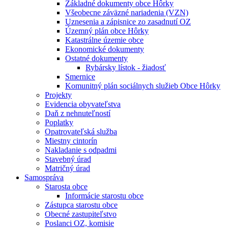
Základné dokumenty obce Hôrky
Všeobecne záväzné nariadenia (VZN)
Uznesenia a zápisnice zo zasadnutí OZ
Územný plán obce Hôrky
Katastrálne územie obce
Ekonomické dokumenty
Ostatné dokumenty
Rybársky lístok - žiadosť
Smernice
Komunitný plán sociálnych služieb Obce Hôrky
Projekty
Evidencia obyvateľstva
Daň z nehnuteľností
Poplatky
Opatrovateľská služba
Miestny cintorín
Nakladanie s odpadmi
Stavebný úrad
Matričný úrad
Samospráva
Starosta obce
Informácie starostu obce
Zástupca starostu obce
Obecné zastupiteľstvo
Poslanci OZ, komisie