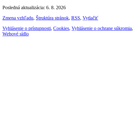
Posledná aktualizácia: 6. 8. 2026
Zmena vzhľadu
,
Štruktúra stránok
,
RSS
,
Vytlačiť
Vyhlásenie o prístupnosti
,
Cookies
,
Vyhlásenie o ochrane súkromia
,
Webové sídlo