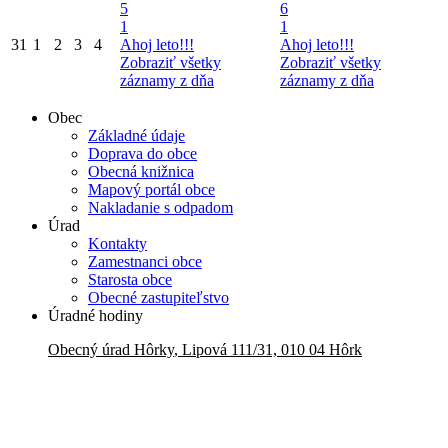
5
6
1
1
31
1
2
3
4
Ahoj leto!!!
Ahoj leto!!!
Zobraziť všetky
Zobraziť všetky
záznamy z dňa
záznamy z dňa
Obec
Základné údaje
Doprava do obce
Obecná knižnica
Mapový portál obce
Nakladanie s odpadom
Úrad
Kontakty
Zamestnanci obce
Starosta obce
Obecné zastupiteľstvo
Úradné hodiny
Obecný úrad
Hôrky
,
Lipová 111/31, 010 04 Hôrk