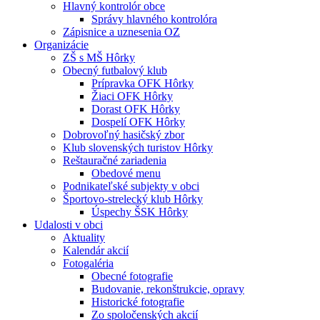
Hlavný kontrolór obce
Správy hlavného kontrolóra
Zápisnice a uznesenia OZ
Organizácie
ZŠ s MŠ Hôrky
Obecný futbalový klub
Prípravka OFK Hôrky
Žiaci OFK Hôrky
Dorast OFK Hôrky
Dospelí OFK Hôrky
Dobrovoľný hasičský zbor
Klub slovenských turistov Hôrky
Reštauračné zariadenia
Obedové menu
Podnikateľské subjekty v obci
Športovo-strelecký klub Hôrky
Úspechy ŠSK Hôrky
Udalosti v obci
Aktuality
Kalendár akcií
Fotogaléria
Obecné fotografie
Budovanie, rekonštrukcie, opravy
Historické fotografie
Zo spoločenských akcií