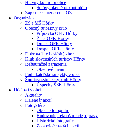
Hlavný kontrolór obce
Správy hlavného kontrolóra
Zápisnice a uznesenia OZ
Organizácie
ZŠ s MŠ Hôrky
Obecný futbalový klub
Prípravka OFK Hôrky
Žiaci OFK Hôrky
Dorast OFK Hôrky
Dospelí OFK Hôrky
Dobrovoľný hasičský zbor
Klub slovenských turistov Hôrky
Reštauračné zariadenia
Obedové menu
Podnikateľské subjekty v obci
Športovo-strelecký klub Hôrky
Úspechy ŠSK Hôrky
Udalosti v obci
Aktuality
Kalendár akcií
Fotogaléria
Obecné fotografie
Budovanie, rekonštrukcie, opravy
Historické fotografie
Zo spoločenských akcií