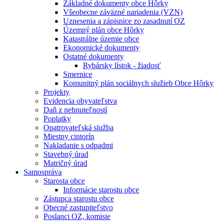
Základné dokumenty obce Hôrky
Všeobecne záväzné nariadenia (VZN)
Uznesenia a zápisnice zo zasadnutí OZ
Územný plán obce Hôrky
Katastrálne územie obce
Ekonomické dokumenty
Ostatné dokumenty
Rybársky lístok - žiadosť
Smernice
Komunitný plán sociálnych služieb Obce Hôrky
Projekty
Evidencia obyvateľstva
Daň z nehnuteľností
Poplatky
Opatrovateľská služba
Miestny cintorín
Nakladanie s odpadmi
Stavebný úrad
Matričný úrad
Samospráva
Starosta obce
Informácie starostu obce
Zástupca starostu obce
Obecné zastupiteľstvo
Poslanci OZ, komisie