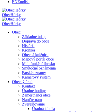
EN
English
Obec
Hôrky
Obec
Hôrky
Obec
Základné údaje
Doprava do obce
História
Kronika
Obecná knižnica
Mapový portál obce
Multifunkčné ihrisko
Smútočné oznámenia
Farské oznamy
Kamerový systém
Obecný úrad
Kontakt
Úradné hodiny
Zamestnanci obce
Napíšte nám
Zverejňovanie
Úradná tabuľa