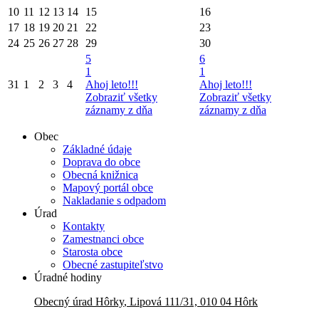
10
11
12
13
14
15
16
17
18
19
20
21
22
23
24
25
26
27
28
29
30
5
6
1
1
31
1
2
3
4
Ahoj leto!!!
Ahoj leto!!!
Zobraziť všetky
Zobraziť všetky
záznamy z dňa
záznamy z dňa
Obec
Základné údaje
Doprava do obce
Obecná knižnica
Mapový portál obce
Nakladanie s odpadom
Úrad
Kontakty
Zamestnanci obce
Starosta obce
Obecné zastupiteľstvo
Úradné hodiny
Obecný úrad
Hôrky
,
Lipová 111/31, 010 04 Hôrk