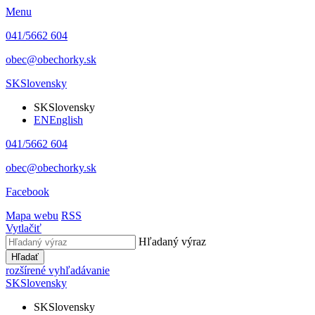
Menu
041/5662 604
obec@obechorky.sk
SK
Slovensky
SK
Slovensky
EN
English
041/5662 604
obec@obechorky.sk
Facebook
Mapa webu
RSS
Vytlačiť
Hľadaný výraz
Hľadať
rozšírené vyhľadávanie
SK
Slovensky
SK
Slovensky