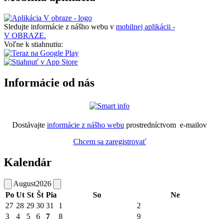
Sledujte informácie z nášho webu v
mobilnej aplikácii -
V OBRAZE.
Voľne k stiahnutiu:
Informácie od nás
Dostávajte
informácie z nášho webu
prostredníctvom e-mailov
Chcem sa zaregistrovať
Kalendár
August
2026
Po
Ut
St
Št
Pia
So
Ne
27
28
29
30
31
1
2
3
4
5
6
7
8
9