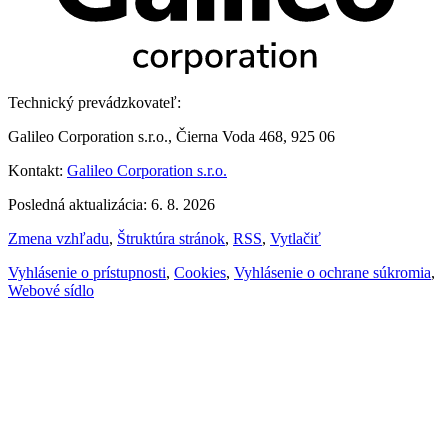
Technický prevádzkovateľ:
Galileo Corporation s.r.o., Čierna Voda 468, 925 06
Kontakt:
Galileo Corporation s.r.o.
Posledná aktualizácia: 6. 8. 2026
Zmena vzhľadu
,
Štruktúra stránok
,
RSS
,
Vytlačiť
Vyhlásenie o prístupnosti
,
Cookies
,
Vyhlásenie o ochrane súkromia
,
Webové sídlo