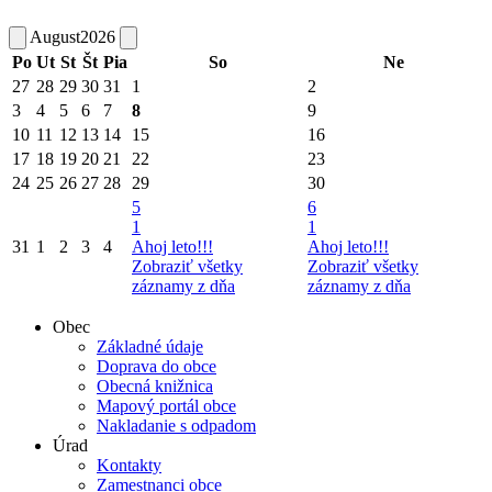
August
2026
Po
Ut
St
Št
Pia
So
Ne
27
28
29
30
31
1
2
3
4
5
6
7
8
9
10
11
12
13
14
15
16
17
18
19
20
21
22
23
24
25
26
27
28
29
30
5
6
1
1
31
1
2
3
4
Ahoj leto!!!
Ahoj leto!!!
Zobraziť všetky
Zobraziť všetky
záznamy z dňa
záznamy z dňa
Obec
Základné údaje
Doprava do obce
Obecná knižnica
Mapový portál obce
Nakladanie s odpadom
Úrad
Kontakty
Zamestnanci obce