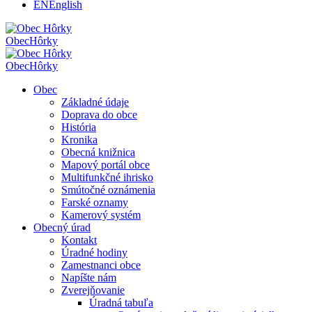
EN
English
Obec
Hôrky
Obec
Hôrky
Obec
Základné údaje
Doprava do obce
História
Kronika
Obecná knižnica
Mapový portál obce
Multifunkčné ihrisko
Smútočné oznámenia
Farské oznamy
Kamerový systém
Obecný úrad
Kontakt
Úradné hodiny
Zamestnanci obce
Napíšte nám
Zverejňovanie
Úradná tabuľa