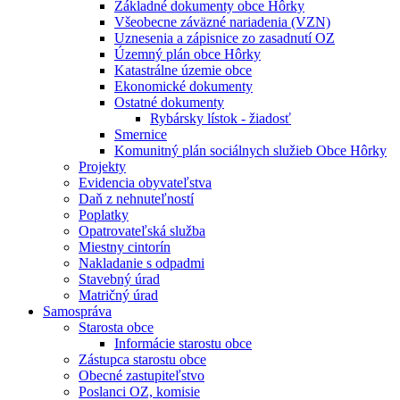
Základné dokumenty obce Hôrky
Všeobecne záväzné nariadenia (VZN)
Uznesenia a zápisnice zo zasadnutí OZ
Územný plán obce Hôrky
Katastrálne územie obce
Ekonomické dokumenty
Ostatné dokumenty
Rybársky lístok - žiadosť
Smernice
Komunitný plán sociálnych služieb Obce Hôrky
Projekty
Evidencia obyvateľstva
Daň z nehnuteľností
Poplatky
Opatrovateľská služba
Miestny cintorín
Nakladanie s odpadmi
Stavebný úrad
Matričný úrad
Samospráva
Starosta obce
Informácie starostu obce
Zástupca starostu obce
Obecné zastupiteľstvo
Poslanci OZ, komisie