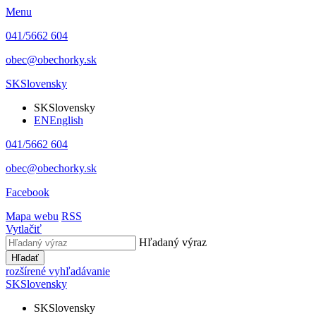
Menu
041/5662 604
obec@obechorky.sk
SK
Slovensky
SK
Slovensky
EN
English
041/5662 604
obec@obechorky.sk
Facebook
Mapa webu
RSS
Vytlačiť
Hľadaný výraz
Hľadať
rozšírené vyhľadávanie
SK
Slovensky
SK
Slovensky