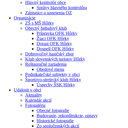
Hlavný kontrolór obce
Správy hlavného kontrolóra
Zápisnice a uznesenia OZ
Organizácie
ZŠ s MŠ Hôrky
Obecný futbalový klub
Prípravka OFK Hôrky
Žiaci OFK Hôrky
Dorast OFK Hôrky
Dospelí OFK Hôrky
Dobrovoľný hasičský zbor
Klub slovenských turistov Hôrky
Reštauračné zariadenia
Obedové menu
Podnikateľské subjekty v obci
Športovo-strelecký klub Hôrky
Úspechy ŠSK Hôrky
Udalosti v obci
Aktuality
Kalendár akcií
Fotogaléria
Obecné fotografie
Budovanie, rekonštrukcie, opravy
Historické fotografie
Zo spoločenských akcií