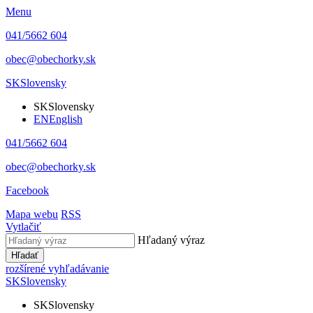
Menu
041/5662 604
obec@obechorky.sk
SK
Slovensky
SK
Slovensky
EN
English
041/5662 604
obec@obechorky.sk
Facebook
Mapa webu
RSS
Vytlačiť
Hľadaný výraz
Hľadať
rozšírené vyhľadávanie
SK
Slovensky
SK
Slovensky