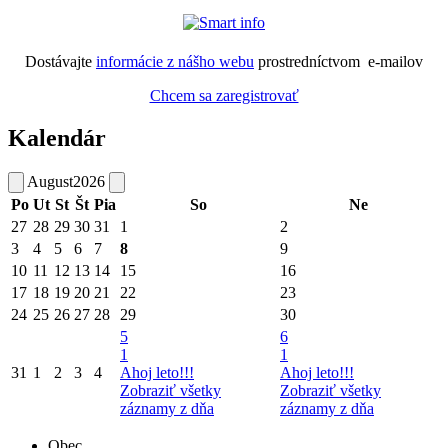
Dostávajte
informácie z nášho webu
prostredníctvom e-mailov
Chcem sa zaregistrovať
Kalendár
August
2026
Po
Ut
St
Št
Pia
So
Ne
27
28
29
30
31
1
2
3
4
5
6
7
8
9
10
11
12
13
14
15
16
17
18
19
20
21
22
23
24
25
26
27
28
29
30
5
6
1
1
31
1
2
3
4
Ahoj leto!!!
Ahoj leto!!!
Zobraziť všetky
Zobraziť všetky
záznamy z dňa
záznamy z dňa
Obec