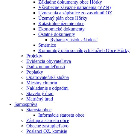
Základné dokumenty obce Hôrky
Všeobecne záväzné nariadenia (VZN)
Uznesenia a zápisnice zo zasadnutí OZ
Územný plán obce Hôrky
Katastrálne územie obce
Ekonomické dokumenty
Ostatné dokumenty
Rybársky lístok - žiadosť
Smernice
Komunitný plán sociálnych služieb Obce Hôrky
Projekty
Evidencia obyvateľstva
Daň z nehnuteľností
Poplatky
Opatrovateľská služba
Miestny cintorín
Nakladanie s odpadmi
Stavebný úrad
Matričný úrad
Samospráva
Starosta obce
Informácie starostu obce
Zástupca starostu obce
Obecné zastupiteľstvo
Poslanci OZ, komisie