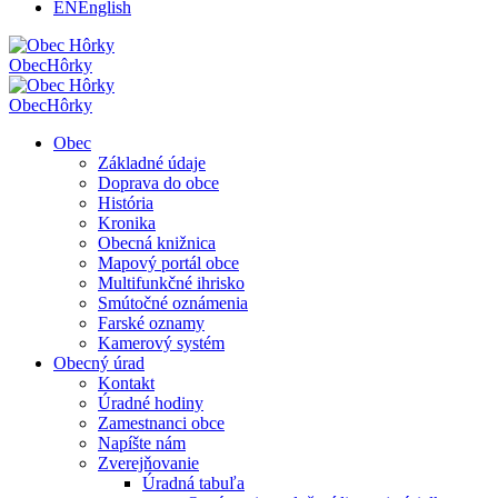
EN
English
Obec
Hôrky
Obec
Hôrky
Obec
Základné údaje
Doprava do obce
História
Kronika
Obecná knižnica
Mapový portál obce
Multifunkčné ihrisko
Smútočné oznámenia
Farské oznamy
Kamerový systém
Obecný úrad
Kontakt
Úradné hodiny
Zamestnanci obce
Napíšte nám
Zverejňovanie
Úradná tabuľa