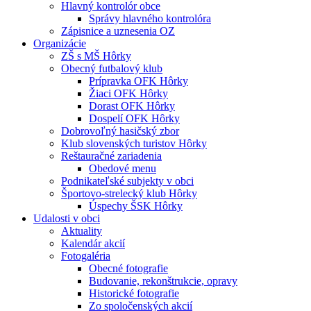
Hlavný kontrolór obce
Správy hlavného kontrolóra
Zápisnice a uznesenia OZ
Organizácie
ZŠ s MŠ Hôrky
Obecný futbalový klub
Prípravka OFK Hôrky
Žiaci OFK Hôrky
Dorast OFK Hôrky
Dospelí OFK Hôrky
Dobrovoľný hasičský zbor
Klub slovenských turistov Hôrky
Reštauračné zariadenia
Obedové menu
Podnikateľské subjekty v obci
Športovo-strelecký klub Hôrky
Úspechy ŠSK Hôrky
Udalosti v obci
Aktuality
Kalendár akcií
Fotogaléria
Obecné fotografie
Budovanie, rekonštrukcie, opravy
Historické fotografie
Zo spoločenských akcií