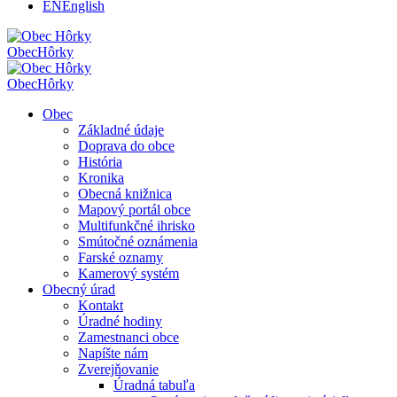
EN
English
Obec
Hôrky
Obec
Hôrky
Obec
Základné údaje
Doprava do obce
História
Kronika
Obecná knižnica
Mapový portál obce
Multifunkčné ihrisko
Smútočné oznámenia
Farské oznamy
Kamerový systém
Obecný úrad
Kontakt
Úradné hodiny
Zamestnanci obce
Napíšte nám
Zverejňovanie
Úradná tabuľa