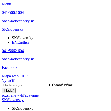
Menu
041/5662 604
obec@obechorky.sk
SK
Slovensky
SK
Slovensky
EN
English
041/5662 604
obec@obechorky.sk
Facebook
Mapa webu
RSS
Vytlačiť
Hľadaný výraz
Hľadať
rozšírené vyhľadávanie
SK
Slovensky
SK
Slovensky