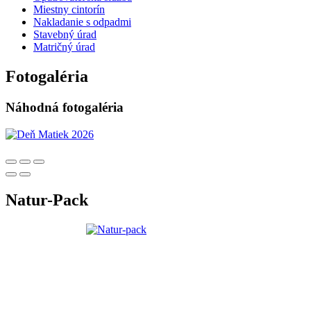
Miestny cintorín
Nakladanie s odpadmi
Stavebný úrad
Matričný úrad
Fotogaléria
Náhodná fotogaléria
Natur-Pack