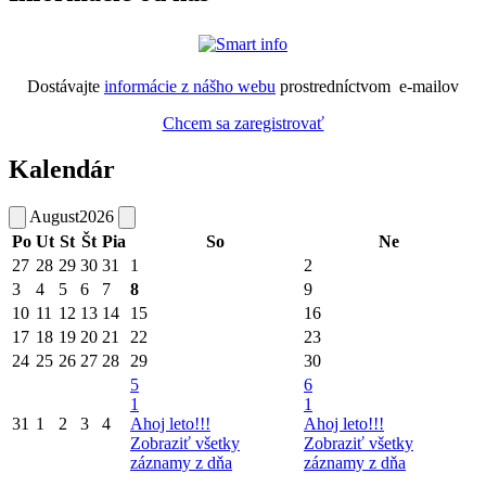
Dostávajte
informácie z nášho webu
prostredníctvom e-mailov
Chcem sa zaregistrovať
Kalendár
August
2026
Po
Ut
St
Št
Pia
So
Ne
27
28
29
30
31
1
2
3
4
5
6
7
8
9
10
11
12
13
14
15
16
17
18
19
20
21
22
23
24
25
26
27
28
29
30
5
6
1
1
31
1
2
3
4
Ahoj leto!!!
Ahoj leto!!!
Zobraziť všetky
Zobraziť všetky
záznamy z dňa
záznamy z dňa