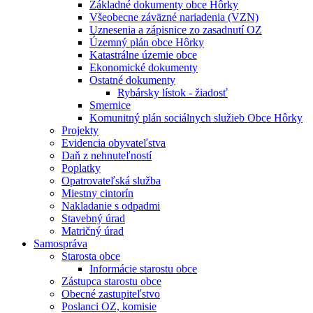
Základné dokumenty obce Hôrky
Všeobecne záväzné nariadenia (VZN)
Uznesenia a zápisnice zo zasadnutí OZ
Územný plán obce Hôrky
Katastrálne územie obce
Ekonomické dokumenty
Ostatné dokumenty
Rybársky lístok - žiadosť
Smernice
Komunitný plán sociálnych služieb Obce Hôrky
Projekty
Evidencia obyvateľstva
Daň z nehnuteľností
Poplatky
Opatrovateľská služba
Miestny cintorín
Nakladanie s odpadmi
Stavebný úrad
Matričný úrad
Samospráva
Starosta obce
Informácie starostu obce
Zástupca starostu obce
Obecné zastupiteľstvo
Poslanci OZ, komisie