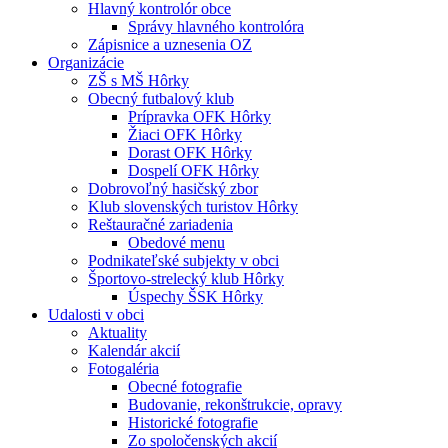
Hlavný kontrolór obce
Správy hlavného kontrolóra
Zápisnice a uznesenia OZ
Organizácie
ZŠ s MŠ Hôrky
Obecný futbalový klub
Prípravka OFK Hôrky
Žiaci OFK Hôrky
Dorast OFK Hôrky
Dospelí OFK Hôrky
Dobrovoľný hasičský zbor
Klub slovenských turistov Hôrky
Reštauračné zariadenia
Obedové menu
Podnikateľské subjekty v obci
Športovo-strelecký klub Hôrky
Úspechy ŠSK Hôrky
Udalosti v obci
Aktuality
Kalendár akcií
Fotogaléria
Obecné fotografie
Budovanie, rekonštrukcie, opravy
Historické fotografie
Zo spoločenských akcií