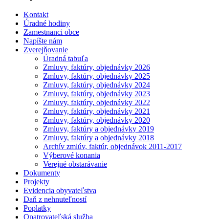
Kontakt
Úradné hodiny
Zamestnanci obce
Napíšte nám
Zverejňovanie
Úradná tabuľa
Zmluvy, faktúry, objednávky 2026
Zmluvy, faktúry, objednávky 2025
Zmluvy, faktúry, objednávky 2024
Zmluvy, faktúry, objednávky 2023
Zmluvy, faktúry, objednávky 2022
Zmluvy, faktúry, objednávky 2021
Zmluvy, faktúry, objednávky 2020
Zmluvy, faktúry a objednávky 2019
Zmluvy, faktúry a objednávky 2018
Archív zmlúv, faktúr, objednávok 2011-2017
Výberové konania
Verejné obstarávanie
Dokumenty
Projekty
Evidencia obyvateľstva
Daň z nehnuteľností
Poplatky
Opatrovateľská služba