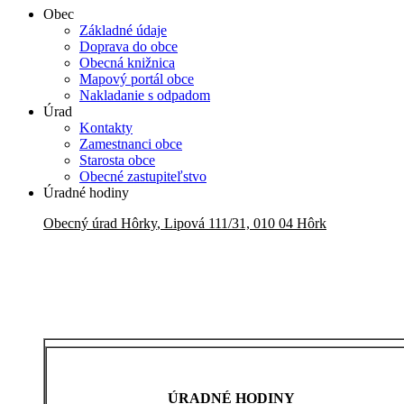
Obec
Základné údaje
Doprava do obce
Obecná knižnica
Mapový portál obce
Nakladanie s odpadom
Úrad
Kontakty
Zamestnanci obce
Starosta obce
Obecné zastupiteľstvo
Úradné hodiny
Obecný úrad
Hôrky
,
Lipová 111/31, 010 04 Hôrk
ÚRADNÉ HODINY