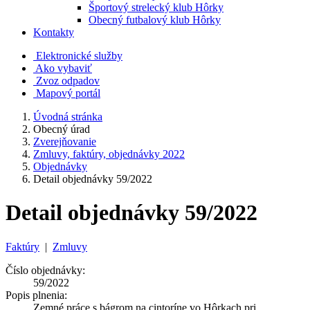
Športový strelecký klub Hôrky
Obecný futbalový klub Hôrky
Kontakty
Elektronické služby
Ako vybaviť
Zvoz odpadov
Mapový portál
Úvodná stránka
Obecný úrad
Zverejňovanie
Zmluvy, faktúry, objednávky 2022
Objednávky
Detail objednávky 59/2022
Detail objednávky 59/2022
Faktúry
|
Zmluvy
Číslo objednávky:
59/2022
Popis plnenia:
Zemné práce s bágrom na cintoríne vo Hôrkach pri