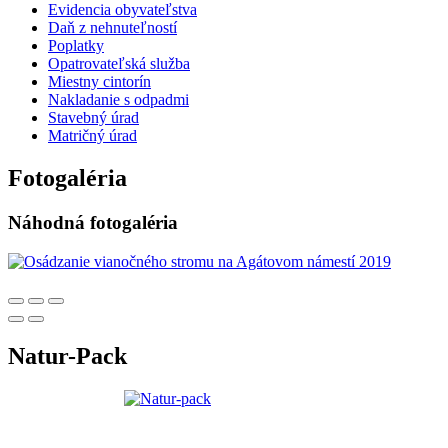
Evidencia obyvateľstva
Daň z nehnuteľností
Poplatky
Opatrovateľská služba
Miestny cintorín
Nakladanie s odpadmi
Stavebný úrad
Matričný úrad
Fotogaléria
Náhodná fotogaléria
Natur-Pack