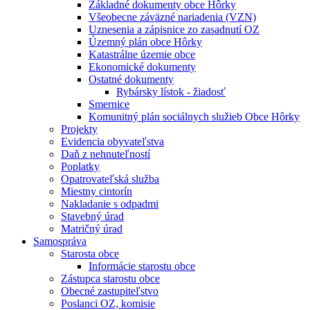
Základné dokumenty obce Hôrky
Všeobecne záväzné nariadenia (VZN)
Uznesenia a zápisnice zo zasadnutí OZ
Územný plán obce Hôrky
Katastrálne územie obce
Ekonomické dokumenty
Ostatné dokumenty
Rybársky lístok - žiadosť
Smernice
Komunitný plán sociálnych služieb Obce Hôrky
Projekty
Evidencia obyvateľstva
Daň z nehnuteľností
Poplatky
Opatrovateľská služba
Miestny cintorín
Nakladanie s odpadmi
Stavebný úrad
Matričný úrad
Samospráva
Starosta obce
Informácie starostu obce
Zástupca starostu obce
Obecné zastupiteľstvo
Poslanci OZ, komisie