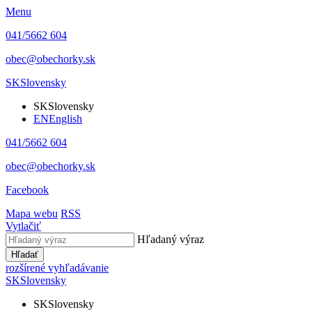
Menu
041/5662 604
obec@obechorky.sk
SK
Slovensky
SK
Slovensky
EN
English
041/5662 604
obec@obechorky.sk
Facebook
Mapa webu
RSS
Vytlačiť
Hľadaný výraz
Hľadať
rozšírené vyhľadávanie
SK
Slovensky
SK
Slovensky