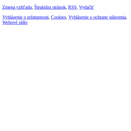
Zmena vzhľadu
,
Štruktúra stránok
,
RSS
,
Vytlačiť
Vyhlásenie o prístupnosti
,
Cookies
,
Vyhlásenie o ochrane súkromia
,
Webové sídlo