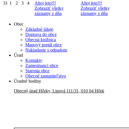
31
1
2
3
4
Ahoj leto!!!
Ahoj leto!!!
Zobraziť všetky
Zobraziť všetky
záznamy z dňa
záznamy z dňa
Obec
Základné údaje
Doprava do obce
Obecná knižnica
Mapový portál obce
Nakladanie s odpadom
Úrad
Kontakty
Zamestnanci obce
Starosta obce
Obecné zastupiteľstvo
Úradné hodiny
Obecný úrad
Hôrky
,
Lipová 111/31, 010 04 Hôrk