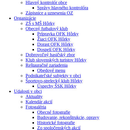
Hlavný kontrolór obce
Správy hlavného kontrolóra
Zápisnice a uznesenia OZ
Organizácie
ZŠ s MŠ Hôrky
Obecný futbalový klub
Prípravka OFK Hôrky
Žiaci OFK Hôrky
Dorast OFK Hôrky
Dospelí OFK Hôrky
Dobrovoľný hasičský zbor
Klub slovenských turistov Hôrky
Reštauračné zariadenia
Obedové menu
Podnikateľské subjekty v obci
Športovo-strelecký klub Hôrky
Úspechy ŠSK Hôrky
Udalosti v obci
Aktuality
Kalendár akcií
Fotogaléria
Obecné fotografie
Budovanie, rekonštrukcie, opravy
Historické fotografie
Zo spoločenských akcií