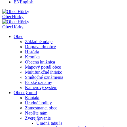
EN
English
Obec
Hôrky
Obec
Hôrky
Obec
Základné údaje
Doprava do obce
História
Kronika
Obecná knižnica
Mapový portál obce
Multifunkčné ihrisko
Smútočné oznámenia
Farské oznamy
Kamerový systém
Obecný úrad
Kontakt
Úradné hodiny
Zamestnanci obce
Napíšte nám
Zverejňovanie
Úradná tabuľa