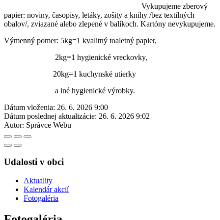
Vykupujeme zberový
papier: noviny, časopisy, letáky, zošity a knihy /bez textilných
obalov/, zviazané alebo zlepené v balíkoch. Kartóny nevykupujeme.
Výmenný pomer: 5kg=1 kvalitný toaletný papier,
2kg=1 hygienické vreckovky,
20kg=1 kuchynské utierky
a iné hygienické výrobky.
Dátum vloženia:
26. 6. 2026 9:00
Dátum poslednej aktualizácie:
26. 6. 2026 9:02
Autor:
Správce Webu
Udalosti v obci
Aktuality
Kalendár akcií
Fotogaléria
Fotogaléria