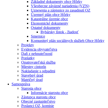
Základné dokumenty obce Hôrky
Všeobecne záväzné nariadenia (VZN)
Uznesenia a zápisnice zo zasadnutí OZ
Územný plán obce Hôrky
Katastrálne územie obce
Ekonomické dokumenty
Ostatné dokumenty
Rybársky lístok - žiadosť
Smernice
Komunitný plán sociálnych služieb Obce Hôrky
Projekty
Evidencia obyvateľstva
Daň z nehnuteľností
Poplatky
Opatrovateľská služba
Miestny cintorín
Nakladanie s odpadmi
Stavebný úrad
Matričný úrad
Samospráva
Starosta obce
Informácie starostu obce
Zástupca starostu obce
Obecné zastupiteľstvo
Poslanci OZ, komisie