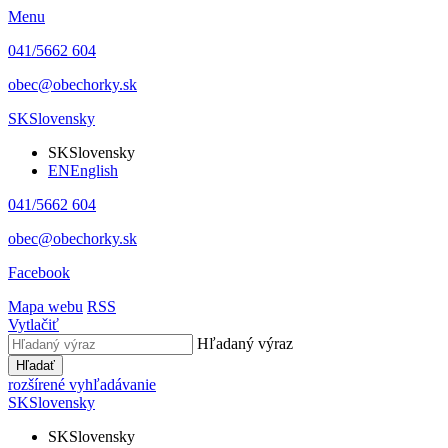
Menu
041/5662 604
obec@obechorky.sk
SK
Slovensky
SK
Slovensky
EN
English
041/5662 604
obec@obechorky.sk
Facebook
Mapa webu
RSS
Vytlačiť
Hľadaný výraz
Hľadať
rozšírené vyhľadávanie
SK
Slovensky
SK
Slovensky