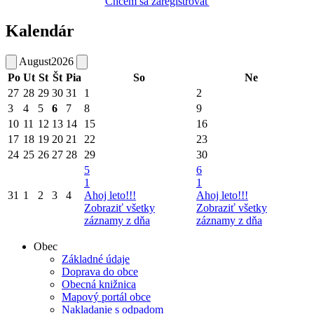
Chcem sa zaregistrovať
Kalendár
August
2026
Po
Ut
St
Št
Pia
So
Ne
27
28
29
30
31
1
2
3
4
5
6
7
8
9
10
11
12
13
14
15
16
17
18
19
20
21
22
23
24
25
26
27
28
29
30
5
6
1
1
31
1
2
3
4
Ahoj leto!!!
Ahoj leto!!!
Zobraziť všetky
Zobraziť všetky
záznamy z dňa
záznamy z dňa
Obec
Základné údaje
Doprava do obce
Obecná knižnica
Mapový portál obce
Nakladanie s odpadom