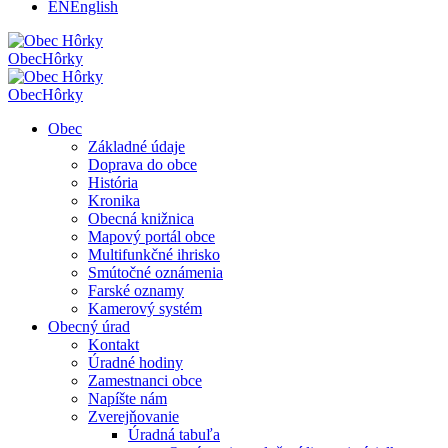
EN
English
Obec
Hôrky
Obec
Hôrky
Obec
Základné údaje
Doprava do obce
História
Kronika
Obecná knižnica
Mapový portál obce
Multifunkčné ihrisko
Smútočné oznámenia
Farské oznamy
Kamerový systém
Obecný úrad
Kontakt
Úradné hodiny
Zamestnanci obce
Napíšte nám
Zverejňovanie
Úradná tabuľa