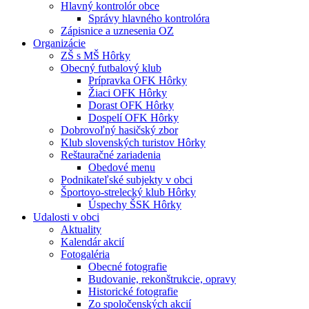
Hlavný kontrolór obce
Správy hlavného kontrolóra
Zápisnice a uznesenia OZ
Organizácie
ZŠ s MŠ Hôrky
Obecný futbalový klub
Prípravka OFK Hôrky
Žiaci OFK Hôrky
Dorast OFK Hôrky
Dospelí OFK Hôrky
Dobrovoľný hasičský zbor
Klub slovenských turistov Hôrky
Reštauračné zariadenia
Obedové menu
Podnikateľské subjekty v obci
Športovo-strelecký klub Hôrky
Úspechy ŠSK Hôrky
Udalosti v obci
Aktuality
Kalendár akcií
Fotogaléria
Obecné fotografie
Budovanie, rekonštrukcie, opravy
Historické fotografie
Zo spoločenských akcií