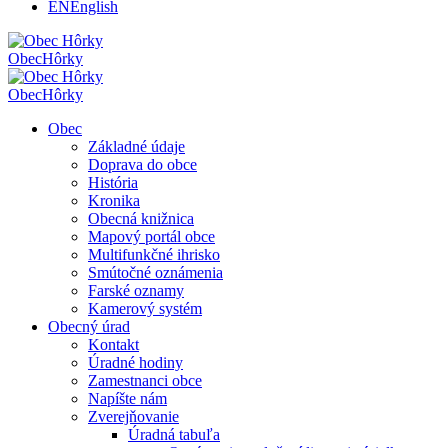
EN
English
Obec
Hôrky
Obec
Hôrky
Obec
Základné údaje
Doprava do obce
História
Kronika
Obecná knižnica
Mapový portál obce
Multifunkčné ihrisko
Smútočné oznámenia
Farské oznamy
Kamerový systém
Obecný úrad
Kontakt
Úradné hodiny
Zamestnanci obce
Napíšte nám
Zverejňovanie
Úradná tabuľa