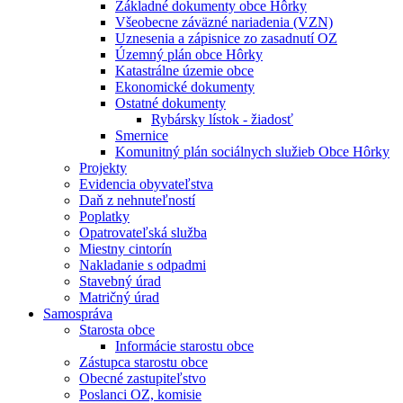
Základné dokumenty obce Hôrky
Všeobecne záväzné nariadenia (VZN)
Uznesenia a zápisnice zo zasadnutí OZ
Územný plán obce Hôrky
Katastrálne územie obce
Ekonomické dokumenty
Ostatné dokumenty
Rybársky lístok - žiadosť
Smernice
Komunitný plán sociálnych služieb Obce Hôrky
Projekty
Evidencia obyvateľstva
Daň z nehnuteľností
Poplatky
Opatrovateľská služba
Miestny cintorín
Nakladanie s odpadmi
Stavebný úrad
Matričný úrad
Samospráva
Starosta obce
Informácie starostu obce
Zástupca starostu obce
Obecné zastupiteľstvo
Poslanci OZ, komisie