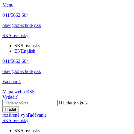
Menu
041/5662 604
obec@obechorky.sk
SK
Slovensky
SK
Slovensky
EN
English
041/5662 604
obec@obechorky.sk
Facebook
Mapa webu
RSS
Vytlačiť
Hľadaný výraz
Hľadať
rozšírené vyhľadávanie
SK
Slovensky
SK
Slovensky