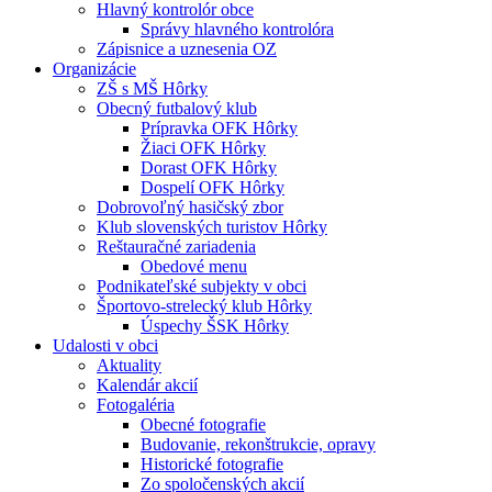
Hlavný kontrolór obce
Správy hlavného kontrolóra
Zápisnice a uznesenia OZ
Organizácie
ZŠ s MŠ Hôrky
Obecný futbalový klub
Prípravka OFK Hôrky
Žiaci OFK Hôrky
Dorast OFK Hôrky
Dospelí OFK Hôrky
Dobrovoľný hasičský zbor
Klub slovenských turistov Hôrky
Reštauračné zariadenia
Obedové menu
Podnikateľské subjekty v obci
Športovo-strelecký klub Hôrky
Úspechy ŠSK Hôrky
Udalosti v obci
Aktuality
Kalendár akcií
Fotogaléria
Obecné fotografie
Budovanie, rekonštrukcie, opravy
Historické fotografie
Zo spoločenských akcií