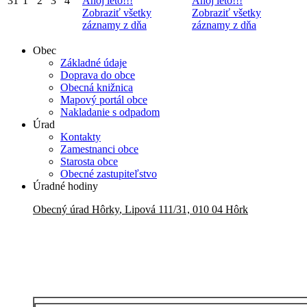
31
1
2
3
4
Ahoj leto!!!
Ahoj leto!!!
Zobraziť všetky
Zobraziť všetky
záznamy z dňa
záznamy z dňa
Obec
Základné údaje
Doprava do obce
Obecná knižnica
Mapový portál obce
Nakladanie s odpadom
Úrad
Kontakty
Zamestnanci obce
Starosta obce
Obecné zastupiteľstvo
Úradné hodiny
Obecný úrad
Hôrky
,
Lipová 111/31, 010 04 Hôrk