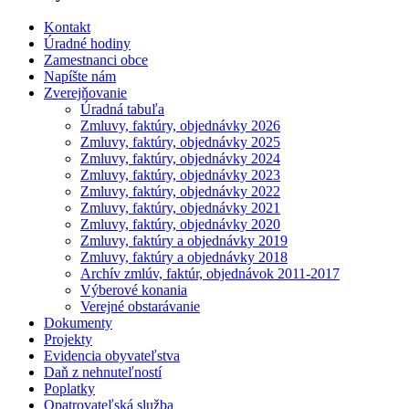
Kontakt
Úradné hodiny
Zamestnanci obce
Napíšte nám
Zverejňovanie
Úradná tabuľa
Zmluvy, faktúry, objednávky 2026
Zmluvy, faktúry, objednávky 2025
Zmluvy, faktúry, objednávky 2024
Zmluvy, faktúry, objednávky 2023
Zmluvy, faktúry, objednávky 2022
Zmluvy, faktúry, objednávky 2021
Zmluvy, faktúry, objednávky 2020
Zmluvy, faktúry a objednávky 2019
Zmluvy, faktúry a objednávky 2018
Archív zmlúv, faktúr, objednávok 2011-2017
Výberové konania
Verejné obstarávanie
Dokumenty
Projekty
Evidencia obyvateľstva
Daň z nehnuteľností
Poplatky
Opatrovateľská služba