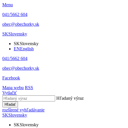
Menu
041/5662 604
obec@obechorky.sk
SK
Slovensky
SK
Slovensky
EN
English
041/5662 604
obec@obechorky.sk
Facebook
Mapa webu
RSS
Vytlačiť
Hľadaný výraz
Hľadať
rozšírené vyhľadávanie
SK
Slovensky
SK
Slovensky