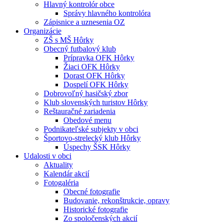
Hlavný kontrolór obce
Správy hlavného kontrolóra
Zápisnice a uznesenia OZ
Organizácie
ZŠ s MŠ Hôrky
Obecný futbalový klub
Prípravka OFK Hôrky
Žiaci OFK Hôrky
Dorast OFK Hôrky
Dospelí OFK Hôrky
Dobrovoľný hasičský zbor
Klub slovenských turistov Hôrky
Reštauračné zariadenia
Obedové menu
Podnikateľské subjekty v obci
Športovo-strelecký klub Hôrky
Úspechy ŠSK Hôrky
Udalosti v obci
Aktuality
Kalendár akcií
Fotogaléria
Obecné fotografie
Budovanie, rekonštrukcie, opravy
Historické fotografie
Zo spoločenských akcií