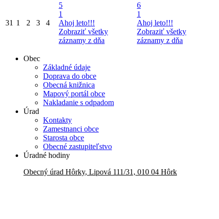
5
6
1
1
31
1
2
3
4
Ahoj leto!!!
Ahoj leto!!!
Zobraziť všetky
Zobraziť všetky
záznamy z dňa
záznamy z dňa
Obec
Základné údaje
Doprava do obce
Obecná knižnica
Mapový portál obce
Nakladanie s odpadom
Úrad
Kontakty
Zamestnanci obce
Starosta obce
Obecné zastupiteľstvo
Úradné hodiny
Obecný úrad
Hôrky
,
Lipová 111/31, 010 04 Hôrk