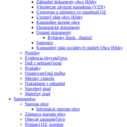
Základné dokumenty obce Hôrky
Všeobecne záväzné nariadenia (VZN)
Uznesenia a zápisnice zo zasadnutí OZ
Územný plán obce Hôrky
Katastrálne územie obce
Ekonomické dokumenty
Ostatné dokumenty
Rybársky lístok - žiadosť
Smernice
Komunitný plán sociálnych služieb Obce Hôrky
Projekty
Evidencia obyvateľstva
Daň z nehnuteľností
Poplatky
Opatrovateľská služba
Miestny cintorín
Nakladanie s odpadmi
Stavebný úrad
Matričný úrad
Samospráva
Starosta obce
Informácie starostu obce
Zástupca starostu obce
Obecné zastupiteľstvo
Poslanci OZ, komisie