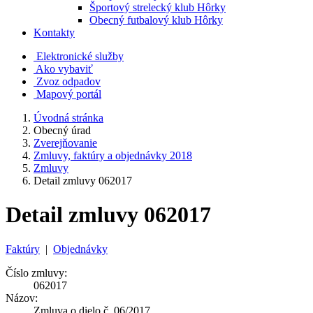
Športový strelecký klub Hôrky
Obecný futbalový klub Hôrky
Kontakty
Elektronické služby
Ako vybaviť
Zvoz odpadov
Mapový portál
Úvodná stránka
Obecný úrad
Zverejňovanie
Zmluvy, faktúry a objednávky 2018
Zmluvy
Detail zmluvy 062017
Detail zmluvy 062017
Faktúry
|
Objednávky
Číslo zmluvy:
062017
Názov:
Zmluva o dielo č. 06/2017