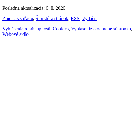
Posledná aktualizácia: 6. 8. 2026
Zmena vzhľadu
,
Štruktúra stránok
,
RSS
,
Vytlačiť
Vyhlásenie o prístupnosti
,
Cookies
,
Vyhlásenie o ochrane súkromia
,
Webové sídlo