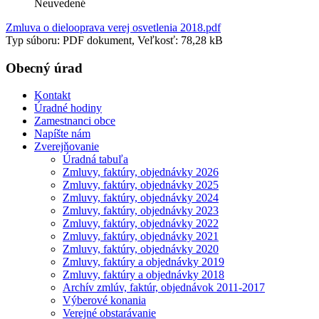
Neuvedené
Zmluva o dielooprava verej osvetlenia 2018.pdf
Typ súboru: PDF dokument, Veľkosť: 78,28 kB
Obecný úrad
Kontakt
Úradné hodiny
Zamestnanci obce
Napíšte nám
Zverejňovanie
Úradná tabuľa
Zmluvy, faktúry, objednávky 2026
Zmluvy, faktúry, objednávky 2025
Zmluvy, faktúry, objednávky 2024
Zmluvy, faktúry, objednávky 2023
Zmluvy, faktúry, objednávky 2022
Zmluvy, faktúry, objednávky 2021
Zmluvy, faktúry, objednávky 2020
Zmluvy, faktúry a objednávky 2019
Zmluvy, faktúry a objednávky 2018
Archív zmlúv, faktúr, objednávok 2011-2017
Výberové konania
Verejné obstarávanie