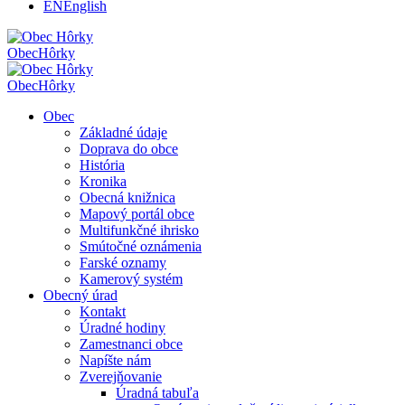
EN
English
Obec
Hôrky
Obec
Hôrky
Obec
Základné údaje
Doprava do obce
História
Kronika
Obecná knižnica
Mapový portál obce
Multifunkčné ihrisko
Smútočné oznámenia
Farské oznamy
Kamerový systém
Obecný úrad
Kontakt
Úradné hodiny
Zamestnanci obce
Napíšte nám
Zverejňovanie
Úradná tabuľa