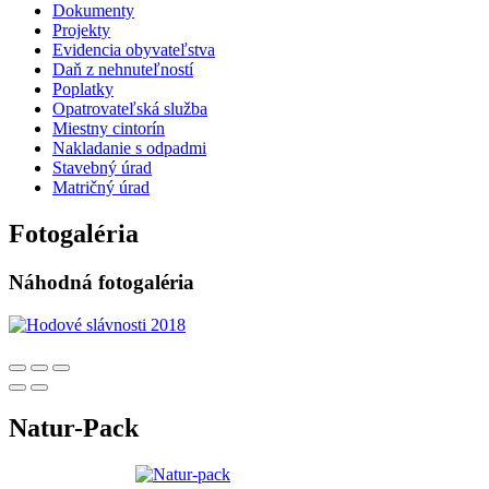
Dokumenty
Projekty
Evidencia obyvateľstva
Daň z nehnuteľností
Poplatky
Opatrovateľská služba
Miestny cintorín
Nakladanie s odpadmi
Stavebný úrad
Matričný úrad
Fotogaléria
Náhodná fotogaléria
Natur-Pack