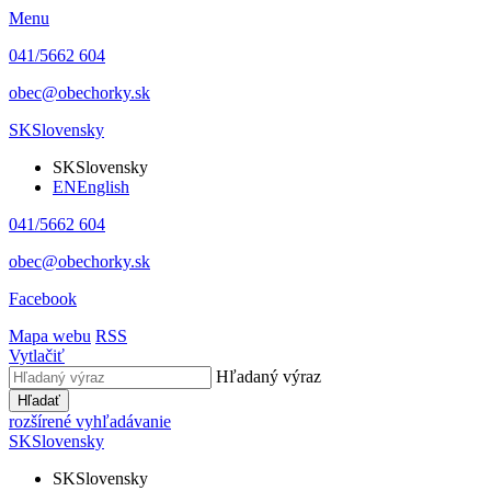
Menu
041/5662 604
obec@obechorky.sk
SK
Slovensky
SK
Slovensky
EN
English
041/5662 604
obec@obechorky.sk
Facebook
Mapa webu
RSS
Vytlačiť
Hľadaný výraz
Hľadať
rozšírené vyhľadávanie
SK
Slovensky
SK
Slovensky