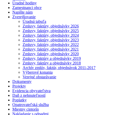
Úradné hodiny
Zamestnanci obce
Napíšte nám
Zverejňovanie
Úradná tabuľa
Zmluvy, faktúry, objednávky 2026
Zmluvy, faktúry, objednávky 2025
Zmluvy, faktúry, objednávky 2024
Zmluvy, faktúry, objednávky 2023
Zmluvy, faktúry, objednávky 2022
Zmluvy, faktúry, objednávky 2021
Zmluvy, faktúry, objednávky 2020
Zmluvy, faktúry a objednávky 2019
Zmluvy, faktúry a objednávky 2018
Archív zmlúv, faktúr, objednávok 2011-2017
Výberové konania
Verejné obstarávanie
Dokumenty
Projekty
Evidencia obyvateľstva
Daň z nehnuteľností
Poplatky
Opatrovateľská služba
Miestny cintorín
Nakladanie s odpadmi