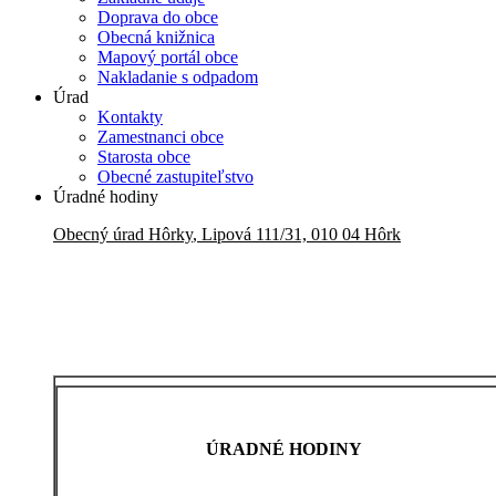
Doprava do obce
Obecná knižnica
Mapový portál obce
Nakladanie s odpadom
Úrad
Kontakty
Zamestnanci obce
Starosta obce
Obecné zastupiteľstvo
Úradné hodiny
Obecný úrad
Hôrky
,
Lipová 111/31, 010 04 Hôrk
ÚRADNÉ HODINY