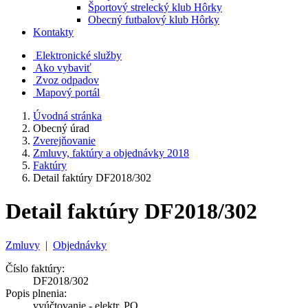
Športový strelecký klub Hôrky
Obecný futbalový klub Hôrky
Kontakty
Elektronické služby
Ako vybaviť
Zvoz odpadov
Mapový portál
Úvodná stránka
Obecný úrad
Zverejňovanie
Zmluvy, faktúry a objednávky 2018
Faktúry
Detail faktúry DF2018/302
Detail faktúry DF2018/302
Zmluvy
|
Objednávky
Číslo faktúry:
DF2018/302
Popis plnenia:
vyúčtovanie - elektr. PO