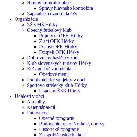
Hlavný kontrolór obce
Správy hlavného kontrolóra
Zápisnice a uznesenia OZ
Organizácie
ZŠ s MŠ Hôrky
Obecný futbalový klub
Prípravka OFK Hôrky
Žiaci OFK Hôrky
Dorast OFK Hôrky
Dospelí OFK Hôrky
Dobrovoľný hasičský zbor
Klub slovenských turistov Hôrky
Reštauračné zariadenia
Obedové menu
Podnikateľské subjekty v obci
Športovo-strelecký klub Hôrky
Úspechy ŠSK Hôrky
Udalosti v obci
Aktuality
Kalendár akcií
Fotogaléria
Obecné fotografie
Budovanie, rekonštrukcie, opravy
Historické fotografie
Zo spoločenských akcií