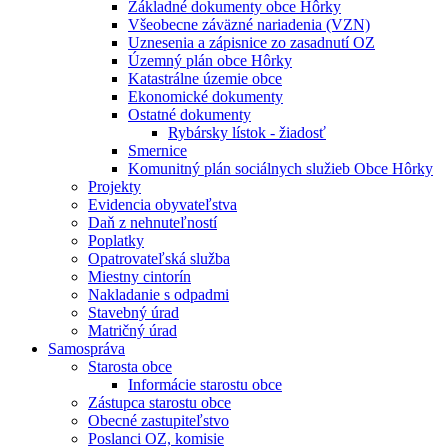
Základné dokumenty obce Hôrky
Všeobecne záväzné nariadenia (VZN)
Uznesenia a zápisnice zo zasadnutí OZ
Územný plán obce Hôrky
Katastrálne územie obce
Ekonomické dokumenty
Ostatné dokumenty
Rybársky lístok - žiadosť
Smernice
Komunitný plán sociálnych služieb Obce Hôrky
Projekty
Evidencia obyvateľstva
Daň z nehnuteľností
Poplatky
Opatrovateľská služba
Miestny cintorín
Nakladanie s odpadmi
Stavebný úrad
Matričný úrad
Samospráva
Starosta obce
Informácie starostu obce
Zástupca starostu obce
Obecné zastupiteľstvo
Poslanci OZ, komisie