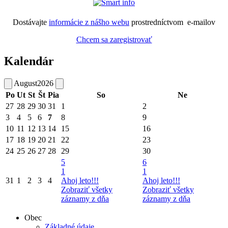
Dostávajte
informácie z nášho webu
prostredníctvom e-mailov
Chcem sa zaregistrovať
Kalendár
August
2026
Po
Ut
St
Št
Pia
So
Ne
27
28
29
30
31
1
2
3
4
5
6
7
8
9
10
11
12
13
14
15
16
17
18
19
20
21
22
23
24
25
26
27
28
29
30
5
6
1
1
31
1
2
3
4
Ahoj leto!!!
Ahoj leto!!!
Zobraziť všetky
Zobraziť všetky
záznamy z dňa
záznamy z dňa
Obec
Základné údaje