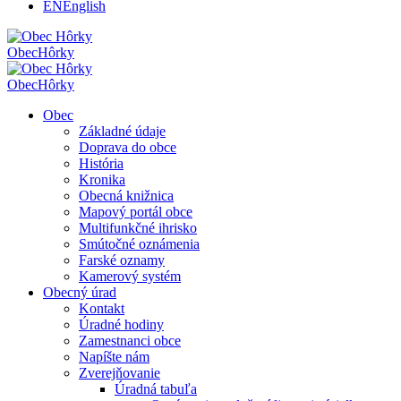
EN
English
Obec
Hôrky
Obec
Hôrky
Obec
Základné údaje
Doprava do obce
História
Kronika
Obecná knižnica
Mapový portál obce
Multifunkčné ihrisko
Smútočné oznámenia
Farské oznamy
Kamerový systém
Obecný úrad
Kontakt
Úradné hodiny
Zamestnanci obce
Napíšte nám
Zverejňovanie
Úradná tabuľa